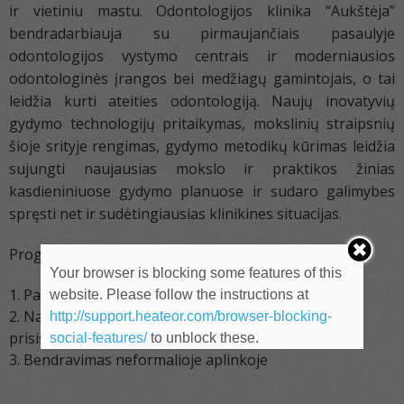
ir vietiniu mastu. Odontologijos klinika “Aukštėja”
bendradarbiauja su pirmaujančiais pasaulyje
odontologijos vystymo centrais ir moderniausios
odontologinės įrangos bei medžiagų gamintojais, o tai
leidžia kurti ateities odontologiją. Naujų inovatyvių
gydymo technologijų pritaikymas, mokslinių straipsnių
šioje srityje rengimas, gydymo metodikų kūrimas leidžia
sujungti naujausias mokslo ir praktikos žinias
kasdieniniuose gydymo planuose ir sudaro galimybes
spręsti net ir sudėtingiausias klinikines situacijas.
Programa:
Your browser is blocking some features of this
Pažintis su odontologijos klinika
website. Please follow the instructions at
Naujų KPPA rūmų narių pasveikinimas bei jų
http://support.heateor.com/browser-blocking-
prisistatymas rūmų bendruomenei
social-features/
to unblock these.
Bendravimas neformalioje aplinkoje