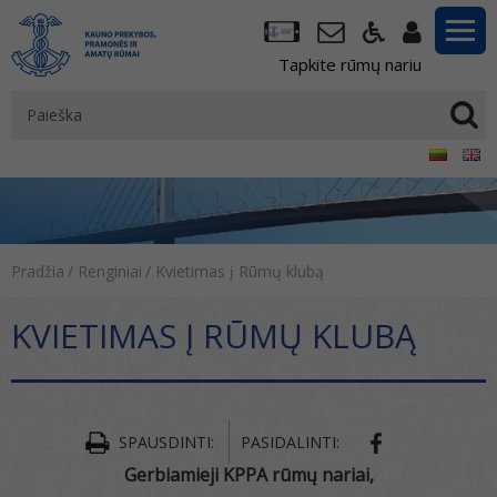
Tapkite rūmų nariu
Pradžia
/
Renginiai
/
Kvietimas į Rūmų klubą
KVIETIMAS Į RŪMŲ KLUBĄ
SPAUSDINTI:
PASIDALINTI:
Gerbiamieji KPPA r
ūmų
nariai,