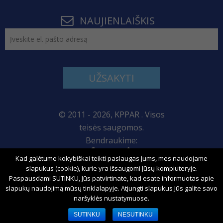
NAUJIENLAIŠKIS
UŽSAKYTI
© 2011 - 2026, KPPAR . Visos
teisės saugomos.
Bendraukime:
Kad galėtume kokybiškai teikti paslaugas Jums, mes naudojame
Svetainės žemėlapis
slapukus (cookie), kurie yra išsaugomi Jūsų kompiuteryje.
Paspausdami SUTINKU, Jūs patvirtinate, kad esate informuotas apie
slapukų naudojimą mūsų tinklalapyje. Atjungti slapukus Jūs galite savo
naršyklės nustatymuose.
Sprendimas:
SUTINKU
NESUTINKU