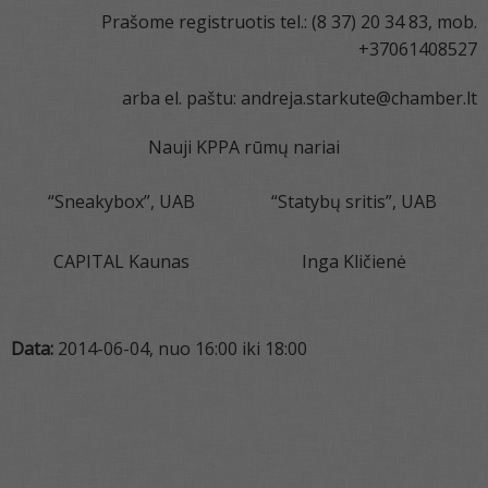
Prašome registruotis tel.: (8 37) 20 34 83, mob.
+37061408527
arba el. paštu: andreja.starkute@chamber.lt
Nauji KPPA rūmų nariai
“Sneakybox”, UAB
“Statybų sritis”, UAB
CAPITAL Kaunas
Inga Kličienė
Data:
2014-06-04, nuo 16:00 iki 18:00