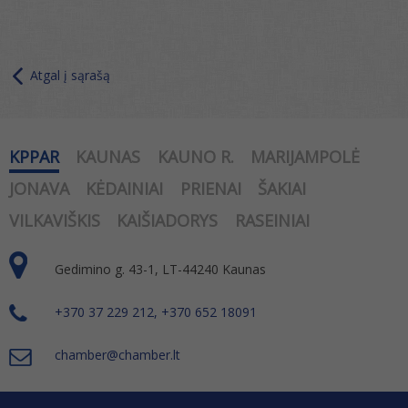
Atgal į sąrašą
KPPAR
KAUNAS
KAUNO R.
MARIJAMPOLĖ
JONAVA
KĖDAINIAI
PRIENAI
ŠAKIAI
VILKAVIŠKIS
KAIŠIADORYS
RASEINIAI
Gedimino g. 43-1, LT-44240 Kaunas
+370 37 229 212, +370 652 18091
chamber@chamber.lt