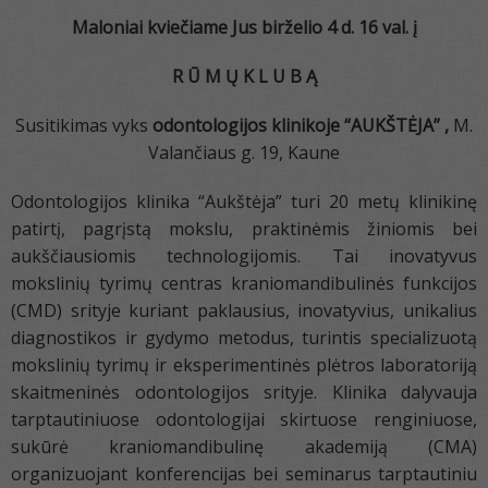
Maloniai
kviečiame Jus
bir
želio
4 d. 16 val.
į
R Ū M Ų K L U B Ą
Susitikimas vyks
odontologijos klinikoje “AUKŠTĖJA” ,
M.
Valančiaus g. 19, Kaune
Odontologijos klinika “Aukštėja” turi 20 metų klinikinę
patirtį, pagrįstą mokslu, praktinėmis žiniomis bei
aukščiausiomis technologijomis. Tai inovatyvus
mokslinių tyrimų centras kraniomandibulinės funkcijos
(CMD) srityje kuriant paklausius, inovatyvius, unikalius
diagnostikos ir gydymo metodus, turintis specializuotą
mokslinių tyrimų ir eksperimentinės plėtros laboratoriją
skaitmeninės odontologijos srityje. Klinika dalyvauja
tarptautiniuose odontologijai skirtuose renginiuose,
sukūrė kraniomandibulinę akademiją (CMA)
organizuojant konferencijas bei seminarus tarptautiniu