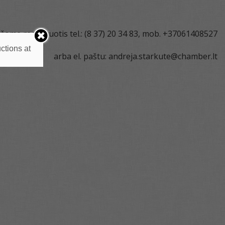
šome registruotis tel.: (8 37) 20 34 83, mob. +37061408527
ctions at
arba el. paštu: andreja.starkute@chamber.lt