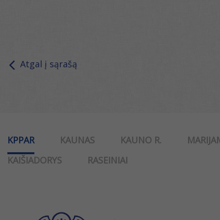
Atgal į sąrašą
KPPAR
KAUNAS
KAUNO R.
MARIJA
KAIŠIADORYS
RASEINIAI