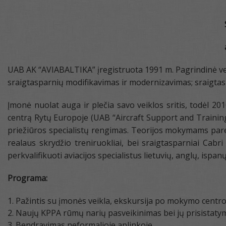
UAB AK “AVIABALTIKA” įregistruota 1991 m. Pagrindinė veik
sraigtasparnių modifikavimas ir modernizavimas; sraigta
Įmonė nuolat auga ir plečia savo veiklos sritis, todėl 2
centrą Rytų Europoje (UAB “Aircraft Support and Training
priežiūros specialistų rengimas. Teorijos mokymams p
realaus skrydžio treniruokliai, bei sraigtasparniai Cab
perkvalifikuoti aviacijos specialistus lietuvių, anglų, ispan
Programa:
Pažintis su įmonės veikla, ekskursija po mokymo centr
Naujų KPPA rūmų narių pasveikinimas bei jų prisista
Bendravimas neformalioje aplinkoje