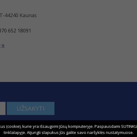
 LT-44240 Kaunas
370 652 18091
lt
UŽSAKYTI
us (cookie), kurie yra išsaugomi Jūsų kompiuteryje. Paspausdami SUTINKU,
kime:
tinklalapyje. Atjungti slapukus Jūs galite savo naršyklės nustatymuose.