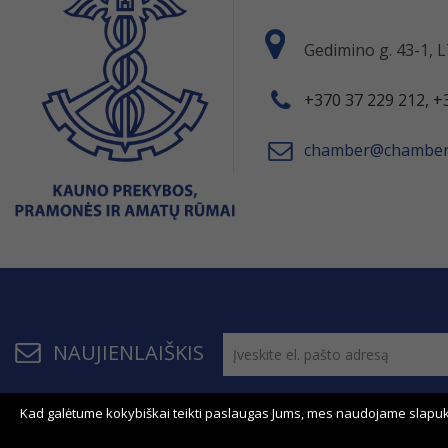
Gedimino g. 43-1,
+370 37 229 212, +
chamber@chamber.
NAUJIENLAIŠKIS
Kad galėtume kokybiškai teikti paslaugas Jums, mes naudojame slapuk
© 2011 - 2026, KPPAR . Visos teisės saugomos.
Bendrau