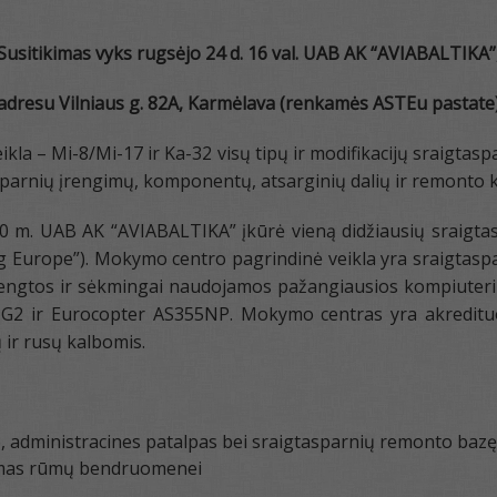
Susitikimas vyks
rugsėjo 24 d. 16 val. UAB AK “AVIABALTIKA”
adresu Vilniaus g. 82A, Karmėlava (renkamės ASTEu pastate
la – Mi-8/Mi-17 ir Ka-32 visų tipų ir modifikacijų sraigtaspa
sparnių įrengimų, komponentų, atsarginių dalių ir remonto 
010 m. UAB AK “AVIABALTIKA” įkūrė vieną didžiausių sraigtas
 Europe”). Mokymo centro pagrindinė veikla yra sraigtasparn
arengtos ir sėkmingai naudojamos pažangiausios kompiute
ri G2 ir Eurocopter AS355NP. Mokymo centras yra akreditu
ų ir rusų kalbomis.
o, administracines patalpas bei sraigtasparnių remonto bazę
tymas rūmų bendruomenei