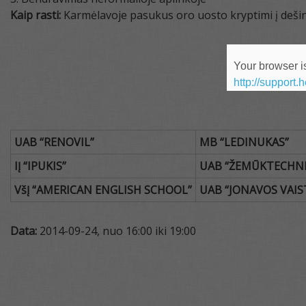
Kaip rasti:
Karmėlavoje pasukus oro uosto kryptimi į dešinę
Your browser is
http://support.
UAB
“
RENOVIL”
MB
“
LEDINUKAS”
IĮ
“
IPUKIS”
UAB
“
ŽEMŪKTECHNI
VšĮ “AMERICAN ENGLISH SCHOOL”
UAB “JONAVOS VAIS
Data:
2014-09-24, nuo 16:00 iki 19:00