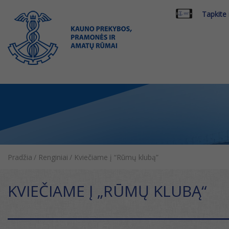
Tapkite
Pradžia
/
Renginiai
/
Kviečiame į “Rūmų klubą”
KVIEČIAME Į „RŪMŲ KLUBĄ“