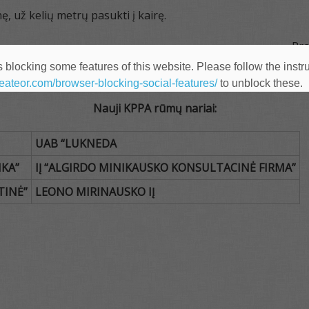
, už kelių metrų pasukti į kairę.
Pra
 blocking some features of this website. Please follow the instru
heateor.com/browser-blocking-social-features/
to unblock these.
Nauji KPPA rūmų nariai:
UAB
“
LUKNEDA
KA”
IĮ
“ALGIRDO MINIKAUSKO KONSULTACINĖ FIRMA”
TINĖ”
LEONO MIRINAUSKO IĮ