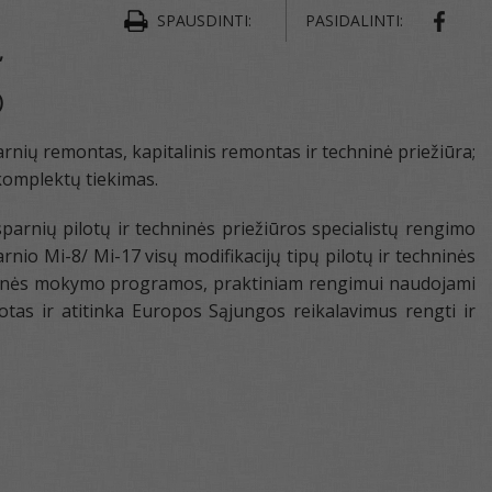
SPAUSDINTI:
PASIDALINTI:
,
)
rnių remontas, kapitalinis remontas ir techninė priežiūra;
komplektų tiekimas.
parnių pilotų ir techninės priežiūros specialistų rengimo
io Mi-8/ Mi-17 visų modifikacijų tipų pilotų ir techninės
rinės mokymo programos, praktiniam rengimui naudojami
otas ir atitinka Europos Sąjungos reikalavimus rengti ir