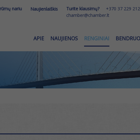
 rūmų nariu
Turite klausimų?
+370 37 229 212
Naujienlaiškis
chamber@chamber.lt
APIE
NAUJIENOS
RENGINIAI
BENDRU