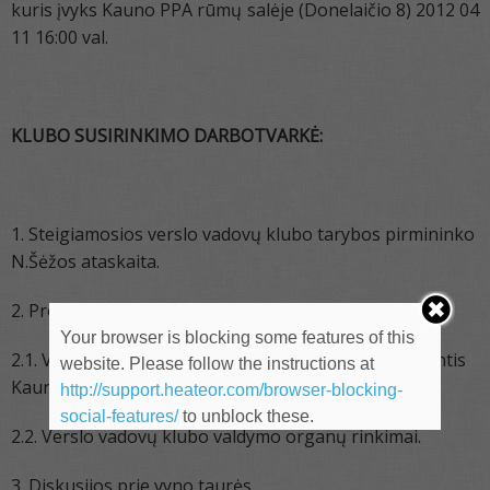
kuris įvyks Kauno PPA rūmų salėje (Donelaičio 8) 2012 04
11 16:00 val.
KLUBO SUSIRINKIMO DARBOTVARKĖ:
1. Steigiamosios verslo vadovų klubo tarybos pirmininko
N.Šėžos ataskaita.
2. Procedūriniai klausimai:
Your browser is blocking some features of this
2.1. Verslo vadovų klubo nuostatų priėmimas, remiantis
website. Please follow the instructions at
Kauno PPAR klubų pavyzdiniais nuostatais.
http://support.heateor.com/browser-blocking-
social-features/
to unblock these.
2.2. Verslo vadovų klubo valdymo organų rinkimai.
3. Diskusijos prie vyno taurės.