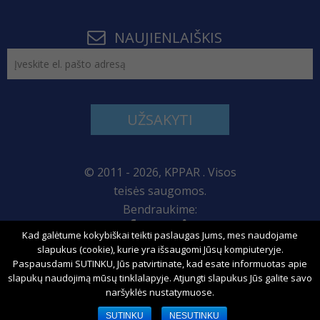
NAUJIENLAIŠKIS
UŽSAKYTI
© 2011 - 2026, KPPAR . Visos
teisės saugomos.
Bendraukime:
Kad galėtume kokybiškai teikti paslaugas Jums, mes naudojame
Svetainės žemėlapis
slapukus (cookie), kurie yra išsaugomi Jūsų kompiuteryje.
Paspausdami SUTINKU, Jūs patvirtinate, kad esate informuotas apie
slapukų naudojimą mūsų tinklalapyje. Atjungti slapukus Jūs galite savo
naršyklės nustatymuose.
Sprendimas:
SUTINKU
NESUTINKU