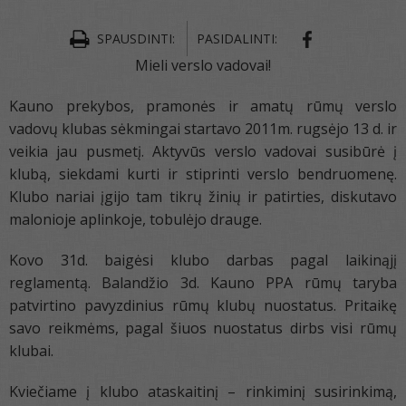
SPAUSDINTI:
PASIDALINTI:
Mieli verslo vadovai!
Kauno prekybos, pramonės ir amatų rūmų verslo
vadovų klubas sėkmingai startavo 2011m. rugsėjo 13 d. ir
veikia jau pusmetį. Aktyvūs verslo vadovai susibūrė į
klubą, siekdami kurti ir stiprinti verslo bendruomenę.
Klubo nariai įgijo tam tikrų žinių ir patirties, diskutavo
malonioje aplinkoje, tobulėjo drauge.
Kovo 31d. baigėsi klubo darbas pagal laikinąjį
reglamentą. Balandžio 3d. Kauno PPA rūmų taryba
patvirtino pavyzdinius rūmų klubų nuostatus. Pritaikę
savo reikmėms, pagal šiuos nuostatus dirbs visi rūmų
klubai.
Kviečiame į klubo ataskaitinį – rinkiminį susirinkimą,