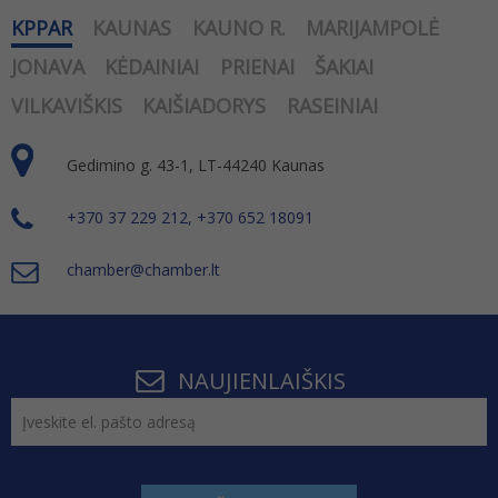
KPPAR
KAUNAS
KAUNO R.
MARIJAMPOLĖ
JONAVA
KĖDAINIAI
PRIENAI
ŠAKIAI
VILKAVIŠKIS
KAIŠIADORYS
RASEINIAI
Gedimino g. 43-1, LT-44240 Kaunas
+370 37 229 212, +370 652 18091
chamber@chamber.lt
NAUJIENLAIŠKIS