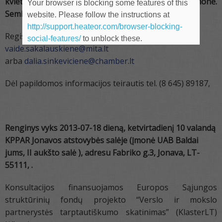
kvietimą. Seminaro metu bus pristatyta ir ši priemonė.
Your browser is blocking some features of this
Seminaro trukmė apie 2 valandas.
website. Please follow the instructions at
http://support.heateor.com/browser-blocking-
Registracija į renginį vyksta
el.paštu:
social-features/
to unblock these.
vaide.sakalauskiene@mita.lt
arba
dalia.sinkeviciene@chamber.lt
Dėl papildomos informacijos teirautis tel. (8 645) 89187,
Renginys vyks 2013-07-18 dien
ą
, ketvirtadien
į 10 valandą
KPPAR Jonavos atstovybės salėje (Įmonė UAB Baldai
jums, II aukšto salė ), adresu Fabriko g.3, Jonava, LT-
55111, .
Konsultacijos finansuojamos Europos Sąjungos
struktūrinių fondų projekto “Verslo ir mokslo
partnerystės tarptautiškumo skatinimas” (KlasterLT)