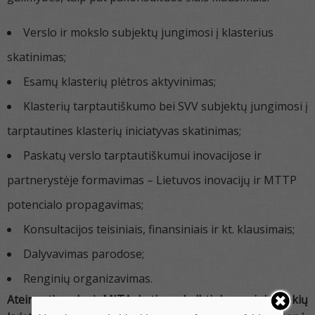
Verslo ir mokslo subjektų jungimosi į klasterius
skatinimas;
Esamų klasterių plėtros aktyvinimas;
Klasterių tarptautiškumo bei SVV subjektų jungimosi į
tarptautines klasterių iniciatyvas skatinimas;
Paskatų verslo tarptautiškumui inovacijose ir
partnerystėje formavimas – Lietuvos inovacijų ir MTTP
potencialo propagavimas;
Konsultacijos teisiniais, finansiniais ir kt. klausimais;
Dalyvavimas parodose;
Renginių organizavimas.
Ateinantį rudenį MITA ketina skelbti Inovacinių čekių