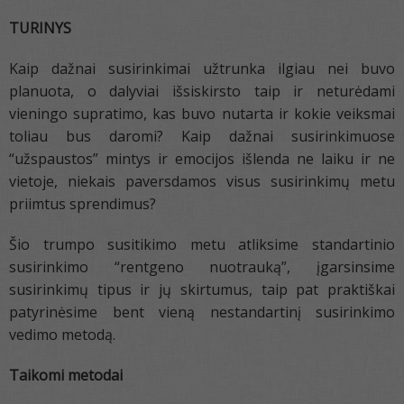
TURINYS
Kaip dažnai susirinkimai užtrunka ilgiau nei buvo
planuota, o dalyviai išsiskirsto taip ir neturėdami
vieningo supratimo, kas buvo nutarta ir kokie veiksmai
toliau bus daromi? Kaip dažnai susirinkimuose
“užspaustos” mintys ir emocijos išlenda ne laiku ir ne
vietoje, niekais paversdamos visus susirinkimų metu
priimtus sprendimus?
Šio trumpo susitikimo metu atliksime standartinio
susirinkimo “rentgeno nuotrauką”, įgarsinsime
susirinkimų tipus ir jų skirtumus, taip pat praktiškai
patyrinėsime bent vieną nestandartinį susirinkimo
vedimo metodą.
Taikomi metodai