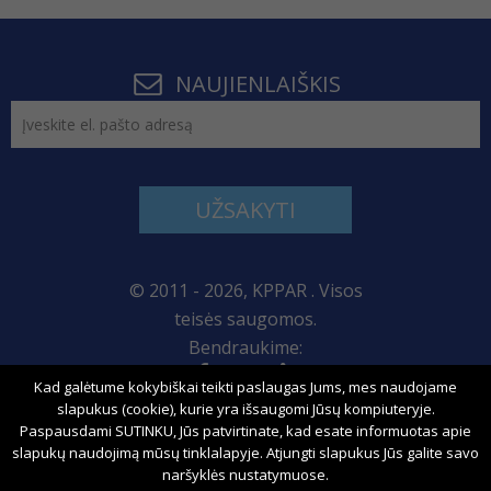
NAUJIENLAIŠKIS
UŽSAKYTI
© 2011 - 2026, KPPAR . Visos
teisės saugomos.
Bendraukime:
Kad galėtume kokybiškai teikti paslaugas Jums, mes naudojame
Svetainės žemėlapis
slapukus (cookie), kurie yra išsaugomi Jūsų kompiuteryje.
Paspausdami SUTINKU, Jūs patvirtinate, kad esate informuotas apie
slapukų naudojimą mūsų tinklalapyje. Atjungti slapukus Jūs galite savo
naršyklės nustatymuose.