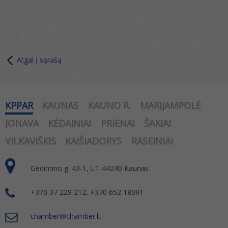
Atgal į sąrašą
KPPAR
KAUNAS
KAUNO R.
MARIJAMPOLĖ
JONAVA
KĖDAINIAI
PRIENAI
ŠAKIAI
VILKAVIŠKIS
KAIŠIADORYS
RASEINIAI
Gedimino g. 43-1, LT-44240 Kaunas
+370 37 229 212, +370 652 18091
chamber@chamber.lt