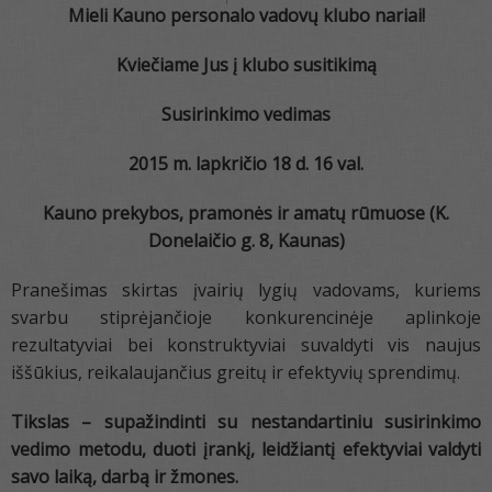
Mieli Kauno personalo vadovų klubo nariai
!
Kviečiame Jus į klubo susitikimą
Susirinkimo vedimas
2015 m. lapkričio 18 d. 16 val.
Kauno prekybos, pramonės ir amatų rūmuose (K.
Donelaičio g. 8, Kaunas)
Pranešimas skirtas įvairių lygių vadovams, kuriems
svarbu stiprėjančioje konkurencinėje aplinkoje
rezultatyviai bei konstruktyviai suvaldyti vis naujus
iššūkius, reikalaujančius greitų ir efektyvių sprendimų.
Tikslas – supažindinti su nestandartiniu susirinkimo
vedimo metodu, duoti įrankį, leidžiantį efektyviai valdyti
savo laiką, darbą ir žmones.