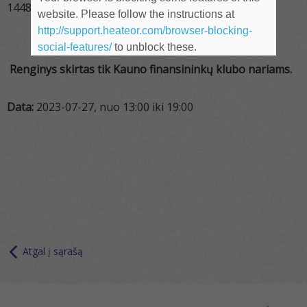
14483.
website. Please follow the instructions at
http://support.heateor.com/browser-blocking-
social-features/
to unblock these.
R
enginys skirtas tik Kauno finansininkų klubo nariams.
Data:
2023-07-27, nuo 13:00 iki 19:00
Atgal į sąrašą