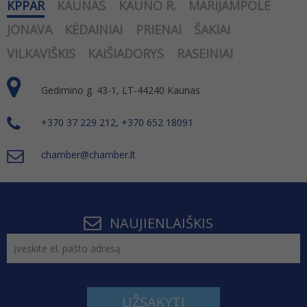
KPPAR
KAUNAS
KAUNO R.
MARIJAMPOLĖ
JONAVA
KĖDAINIAI
PRIENAI
ŠAKIAI
VILKAVIŠKIS
KAIŠIADORYS
RASEINIAI
Gedimino g. 43-1, LT-44240 Kaunas
+370 37 229 212, +370 652 18091
chamber@chamber.lt
NAUJIENLAIŠKIS
UŽSAKYTI