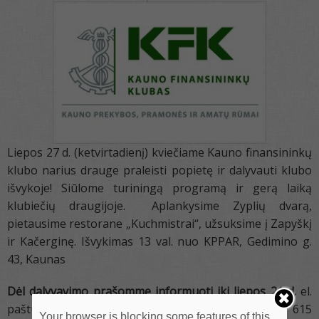
Liepos 27 d. (ketvirtadienį) kviečiame Kauno finansininkų
klubo narius drauge praleisti popietę ir dalyvauti klubo
išvykoje! Siūlome turiningą programą ir gerą laiką
klubiečių draugijoje.
Aplankysime Zyplių dvarą,
pietausime restorane „Kuchmistrai“, užsuksime į Zapyškį
ir Kačerginę.
Išvykimas 13 val. nuo KPPAR, Gedimino g.
43, Kaunas
Dėl dalyvavimo prašomme informuoti iki liepos 21 d.
el.
paštu
vera.mileikiene@chamber.lt
arba tel. +370 615
Your browser is blocking some features of this