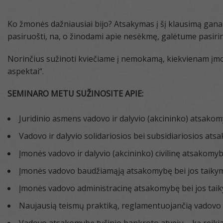
Ko žmonės dažniausiai bijo? Atsakymas į šį klausimą gana
pasiruošti, na, o žinodami apie nesėkmę, galėtume pasirinkti
Norinčius sužinoti kviečiame į nemokamą, kiekvienam įmon
aspektai“.
SEMINARO METU SUŽINOSITE APIE:
Juridinio asmens vadovo ir dalyvio (akcininko) atsakom
Vadovo ir dalyvio solidariosios bei subsidiariosios ats
Įmonės vadovo ir dalyvio (akcininko) civilinę atsakomyb
Įmonės vadovo baudžiamąją atsakomybę bei jos taikym
Įmonės vadovo administracinę atsakomybę bei jos taik
Naujausią teismų praktiką, reglamentuojančią vadovo i