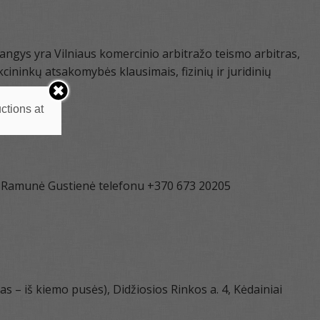
ngys yra Vilniaus komercinio arbitražo teismo arbitras,
kcininkų atsakomybės klausimais, fizinių ir juridinių
ctions at
kė Ramunė Gustienė telefonu +370 673 20205
s – iš kiemo pusės), Didžiosios Rinkos a. 4, Kėdainiai