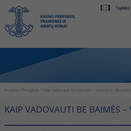
Tapkite
Pradžia
/
Renginiai
/
Kaip vadovauti be baimės – vadovo ir akcininko
KAIP VADOVAUTI BE BAIMĖS –