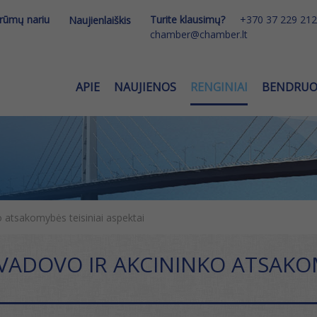
 rūmų nariu
Turite klausimų?
+370 37 229 212
Naujienlaiškis
chamber@chamber.lt
APIE
NAUJIENOS
RENGINIAI
BENDRU
 atsakomybės teisiniai aspektai
 VADOVO IR AKCININKO ATSAKOM