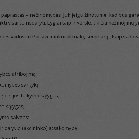
 paprastas – nežinomybės. Juk jeigu žinotume, kad bus gera
 visai to nedaryti. Lygiai taip ir versle, tik čia nežinojimų 
ės vadovui ir/ar akcininkui aktualų, seminarą „Kaip vadova
ybės atribojimą;
akomybės santykį;
ę bei jos taikymo sąlygas;
o sąlygas;
ymo sąlygas;
r dalyvio (akcininko) atsakomybę.