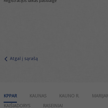
Registracijos laikas pasibaigė
Atgal į sąrašą
KPPAR
KAUNAS
KAUNO R.
MARIJA
KAIŠIADORYS
RASEINIAI