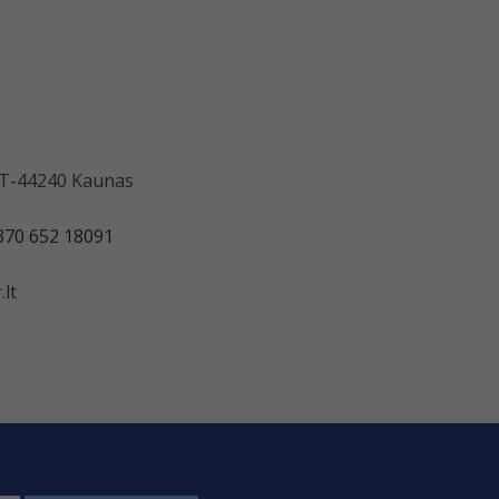
 LT-44240 Kaunas
370 652 18091
lt