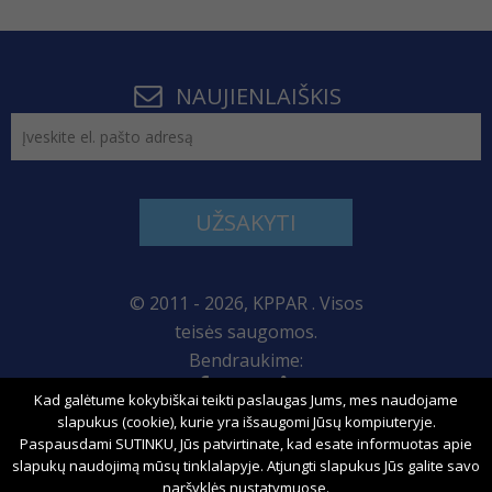
NAUJIENLAIŠKIS
UŽSAKYTI
© 2011 - 2026, KPPAR . Visos
teisės saugomos.
Bendraukime:
Kad galėtume kokybiškai teikti paslaugas Jums, mes naudojame
Svetainės žemėlapis
slapukus (cookie), kurie yra išsaugomi Jūsų kompiuteryje.
Paspausdami SUTINKU, Jūs patvirtinate, kad esate informuotas apie
slapukų naudojimą mūsų tinklalapyje. Atjungti slapukus Jūs galite savo
naršyklės nustatymuose.