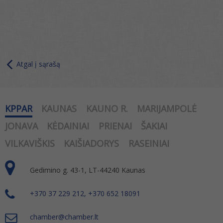
Atgal į sąrašą
KPPAR
KAUNAS
KAUNO R.
MARIJAMPOLĖ
JONAVA
KĖDAINIAI
PRIENAI
ŠAKIAI
VILKAVIŠKIS
KAIŠIADORYS
RASEINIAI
Gedimino g. 43-1, LT-44240 Kaunas
+370 37 229 212, +370 652 18091
chamber@chamber.lt