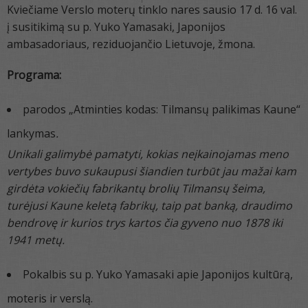
Kviečiame Verslo moterų tinklo nares sausio 17 d. 16 val.
į susitikimą su p. Yuko Yamasaki, Japonijos
ambasadoriaus, reziduojančio Lietuvoje, žmona.
Programa:
parodos „Atminties kodas: Tilmansų palikimas Kaune“
lankymas
.
Unikali galimybė pamatyti, kokias neįkainojamas meno
vertybes buvo sukaupusi šiandien turbūt jau mažai kam
girdėta vokiečių fabrikantų brolių Tilmansų šeima,
turėjusi Kaune keletą fabrikų, taip pat banką, draudimo
bendrovę ir kurios trys kartos čia gyveno nuo 1878 iki
1941 metų.
Pokalbis su p. Yuko Yamasaki apie Japonijos kultūrą,
moteris ir verslą.