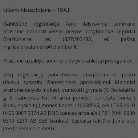
kitiems klausytojams – 160Lt.
Išankstinė registracija
. Apie dalyvavimą seminare
prašome pranešti verslo plėtros vadybininkei Ingridai
Braziūnienei tel. (837)203483, el. paštu:
ingrida.braziuniene@chamber.lt
Prašome užpildyti seminaro dalyvio anketą (prisegame).
Jūsų registraciją patvirtinsime atsiųsdami el. paštu
(faksu) sąskaitą išankstiniam apmokėjimui. Maloniai
prašome dalyvio mokestį sumokėti grynais (K. Donelaičio
g. 8; kabinetas Nr. 7) arba pervesti nurodytą sumą į
Rūmų sąskaitą (įmones kodas 110068545, a/s LT95 4010
0425 0007 3374 AB DNB bankas arba a/s LT61 7044 0600
0310 5231 AB SEB bankas). Sąskaita faktūra Jums bus
įteikta seminaro metu.