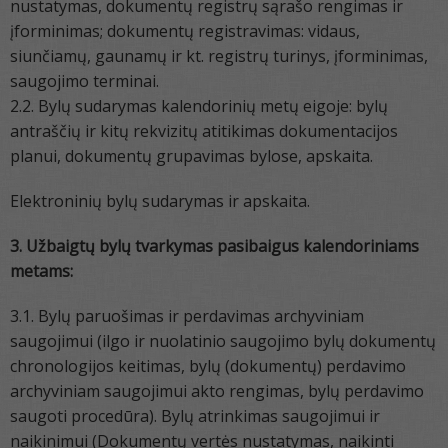
nustatymas, dokumentų registrų sąrašo rengimas ir
įforminimas; dokumentų registravimas: vidaus,
siunčiamų, gaunamų ir kt. registrų turinys, įforminimas,
saugojimo terminai.
2.2. Bylų sudarymas kalendorinių metų eigoje: bylų
antraščių ir kitų rekvizitų atitikimas dokumentacijos
planui, dokumentų grupavimas bylose, apskaita.
Elektroninių bylų sudarymas ir apskaita.
3. Užbaigtų bylų tvarkymas pasibaigus kalendoriniams
metams:
3.1. Bylų paruošimas ir perdavimas archyviniam
saugojimui (ilgo ir nuolatinio saugojimo bylų dokumentų
chronologijos keitimas, bylų (dokumentų) perdavimo
archyviniam saugojimui akto rengimas, bylų perdavimo
saugoti procedūra). Bylų atrinkimas saugojimui ir
naikinimui (Dokumentų vertės nustatymas, naikinti