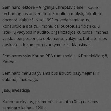
Seminaro lektorė – Virginija Chreptavičienė
– Kauno
technologijos universiteto Socialinių mokslų fakulteto
docentė, daktarė. Nuo 1995 m. veda seminarus,
konsultuoja įstaigų, įmonių darbuotojus žmogiškųjų
išteklių vadybos ir audito, organizacijos kultūros, įmonės
veiklos bei personalo dokumentų valdymo, buhalterinės
apskaitos dokumentų tvarkymo ir kt. klausimais.
Seminaras vyks Kauno PPA rūmų salėje, K.Donelaičio g.8,
Kaune.
Seminaro metu dalyviams bus išduoti pažymejimai ir
dalomoji medžiaga.
Jūsų investicija
Kauno prekybos, pramonės ir amatų rūmų nariams
seminaro kaina – 120Lt.