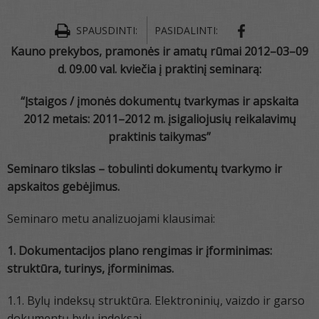
SPAUSDINTI:
PASIDALINTI:
Kauno prekybos, pramonės ir amatų rūmai 2012–03–09
d. 09.00 val. kviečia į praktinį seminarą:
“Įstaigos / įmonės dokumentų tvarkymas ir apskaita
2012 metais: 2011–2012 m. įsigaliojusių reikalavimų
praktinis taikymas”
Seminaro tikslas – tobulinti dokumentų tvarkymo ir
apskaitos gebėjimus.
Seminaro metu analizuojami klausimai:
1. Dokumentacijos plano rengimas ir įforminimas:
struktūra, turinys, įforminimas.
1.1. Bylų indeksų struktūra. Elektroninių, vaizdo ir garso
dokumentų bylų indeksai.