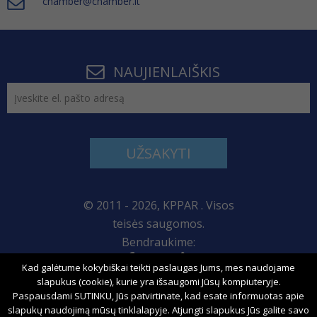
chamber@chamber.lt
NAUJIENLAIŠKIS
UŽSAKYTI
© 2011 - 2026, KPPAR . Visos
teisės saugomos.
Bendraukime:
Kad galėtume kokybiškai teikti paslaugas Jums, mes naudojame
Svetainės žemėlapis
slapukus (cookie), kurie yra išsaugomi Jūsų kompiuteryje.
Paspausdami SUTINKU, Jūs patvirtinate, kad esate informuotas apie
slapukų naudojimą mūsų tinklalapyje. Atjungti slapukus Jūs galite savo