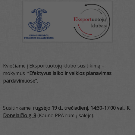
Kviečiame į Eksportuotojų klubo susitikimą –
mokymus “
Efektyvus laiko ir veiklos planavimas
pardavimuose”.
Susitinkame:
r
ugsėjo 19 d., trečiadienį, 14:30-17:00 val.
,
K.
Donelaičio g. 8
(Kauno PPA rūmų salėje).