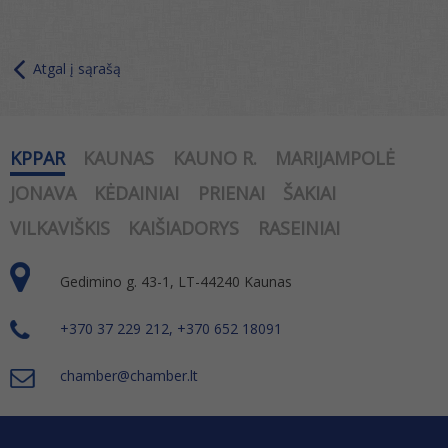
Atgal į sąrašą
KPPAR
KAUNAS
KAUNO R.
MARIJAMPOLĖ
JONAVA
KĖDAINIAI
PRIENAI
ŠAKIAI
VILKAVIŠKIS
KAIŠIADORYS
RASEINIAI
Gedimino g. 43-1, LT-44240 Kaunas
+370 37 229 212, +370 652 18091
chamber@chamber.lt