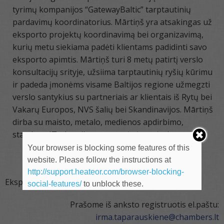
tyrimų kompanijos “GatewayBaltic” tarptautinių
pardavimų koordinatorius. Mārtiņš yra atsakingas už
eksporto projektų koordinavimą bei organizavimą,
kurių metu siekiama padėti klientams padidinti savo
eksporto apimtis. Mārtiņš turi 8 metų patirtį verslo
konsultacijų srityje, užsiima tarptautinių ryšių kūrimu
ir padeda įmonėms visame Baltijos regione užmegzti
verslo santykius su partneriais ar klientais iš Rytų bei
Vakarų Europos, NVS šalių bei Skandinavijos. Mārtiņš
dirba su maisto, metalo, medienos apdirbimo,
statybos, IT, chemijos pramonės įmonėmis.
Your browser is blocking some features of this
Kviečiame aktyviai dalyvauti
!
website. Please follow the instructions at
http://support.heateor.com/browser-blocking-
Eksportuotojų klubo valdyba
social-features/
to unblock these.
Prašome iš anksto registruotis el.paštu:
irma.taparauskiene@chambers.lt