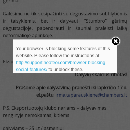
gėrimai.
Galėsime ne tik susipažinti su degustavimo subtilybėmis
ir taisyklėmis, bet ir dalyvauti “Stumbro” gėrimų
degustacijoje, pabendrauti ir šauniai praleisti laiką
neformalioje aplinkoje.
Maloniai lauksime Jūsų atvykstant
!
Your browser is blocking some features of this
website. Please follow the instructions at
Eksportuotojų klubo valdyba
http://support.heateor.com/browser-blocking-
social-features/
to unblock these.
Dalyvių skaičius ribotas
!
Prašome apie dalyvavimą pranešti iki lapkričio 17 d.
el.paštu:
irma.taparauskiene@chambers.lt
P.S. Eksportuotojų klubo nariams – dalyvavimas
renginyje nemokamas, kitiems
dalyviams – 25 Lt / asmeniui.