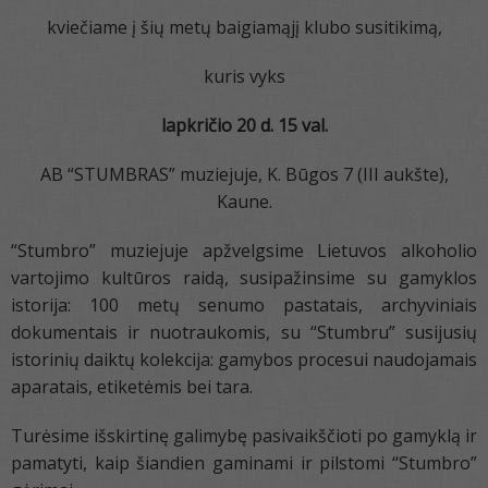
kviečiame į šių metų baigiamąjį klubo susitikimą,
kuris vyks
lapkričio 20 d. 15 val.
AB “STUMBRAS” muziejuje, K. Būgos 7 (III aukšte),
Kaune.
“Stumbro” muziejuje apžvelgsime Lietuvos alkoholio
vartojimo kultūros raidą, susipažinsime su gamyklos
istorija: 100 metų senumo pastatais, archyviniais
dokumentais ir nuotraukomis, su “Stumbru” susijusių
istorinių daiktų kolekcija: gamybos procesui naudojamais
aparatais, etiketėmis bei tara.
Turėsime išskirtinę galimybę pasivaikščioti po gamyklą ir
pamatyti, kaip šiandien gaminami ir pilstomi “Stumbro”