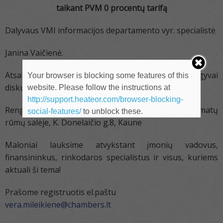
taikant PVM 0 procentų tarifą
Dalyvaus VMI informacijos departamento vyr. specialistė
Janina Vaičienė.
Atsakys į Jūsų raštu pateiktus klausimus, gyvai
Your browser is blocking some features of this
diskutuosime visiems rūpima tema.
website. Please follow the instructions at
http://support.heateor.com/browser-blocking-
Renginys vyks Kauno prekybos, pramonės ir amatų
social-features/
to unblock these.
rūmų salėje, K. Donelaičio g.8, Kaune
Maloniai lauksime atvykstant įmonių vadovus,
finansininkus, rinkodaros specialistus ir visus, kuriems
aktuali ši tema!
Prašome registruotis el.paštu
vera.mileikiene@chambers.lt