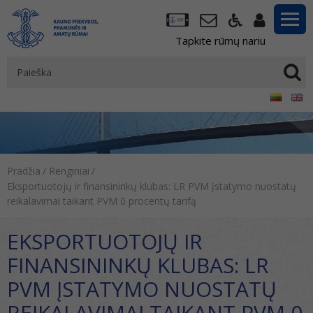
Tapkite rūmų nariu
Pradžia
/
Renginiai
/
Eksportuotojų ir finansininkų klubas: LR PVM įstatymo nuostatų
reikalavimai taikant PVM 0 procentų tarifą
EKSPORTUOTOJŲ IR
FINANSININKŲ KLUBAS: LR
PVM ĮSTATYMO NUOSTATŲ
REIKALAVIMAI TAIKANT PVM 0