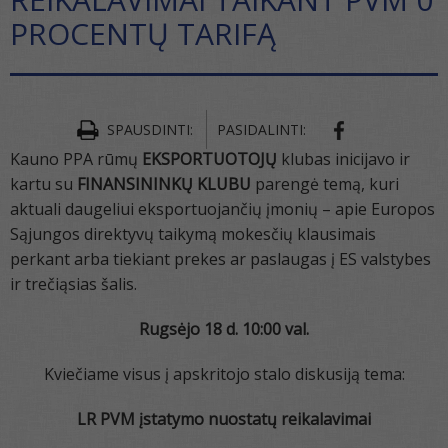
PROCENTŲ TARIFĄ
SPAUSDINTI:
PASIDALINTI:
Kauno PPA rūmų
EKSPORTUOTOJŲ
klubas inicijavo ir
kartu su
FINANSININKŲ KLUBU
parengė temą, kuri
aktuali daugeliui eksportuojančių įmonių – apie Europos
Sąjungos direktyvų taikymą mokesčių klausimais
perkant arba tiekiant prekes ar paslaugas į ES valstybes
ir trečiąsias šalis.
Rugsėjo 18 d. 10:00 val.
Kviečiame visus į apskritojo stalo diskusiją tema:
LR PVM įstatymo nuostatų reikalavimai