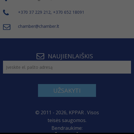
+370 37 229 212, +370 652 18091
chamber@chamber.lt
NAUJIENLAIŠKIS
UŽSAKYTI
© 2011 - 2026, KPPAR . Visos
teisės saugomos.
Bendraukime: