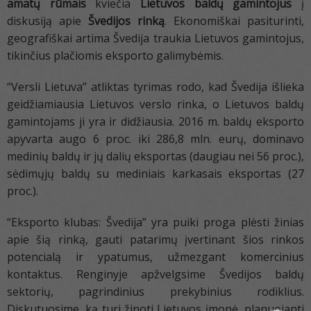
amatų rūmais
kviečia
Lietuvos baldų gamintojus
į
diskusiją apie
Švedijos rinką
. Ekonomiškai pasiturinti,
geografiškai artima Švedija traukia Lietuvos gamintojus,
tikinčius plačiomis eksporto galimybėmis.
“Versli Lietuva” atliktas tyrimas rodo, kad Švedija išlieka
geidžiamiausia Lietuvos verslo rinka, o Lietuvos baldų
gamintojams ji yra ir didžiausia. 2016 m. baldų eksporto
apyvarta augo 6 proc. iki 286,8 mln. eurų, dominavo
medinių baldų ir jų dalių eksportas (daugiau nei 56 proc.),
sėdimųjų baldų su mediniais karkasais eksportas (27
proc.).
“Eksporto klubas: Švedija” yra puiki proga plėsti žinias
apie šią rinką, gauti patarimų įvertinant šios rinkos
potencialą ir ypatumus, užmezgant komercinius
kontaktus. Renginyje apžvelgsime Švedijos baldų
sektorių, pagrindinius prekybinius rodiklius.
Diskutuosime, ką turi žinoti Lietuvos įmonė, planuojanti