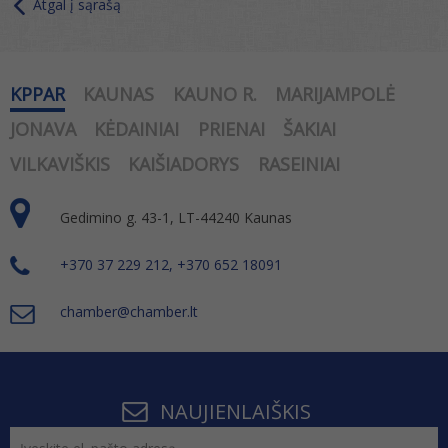
Atgal į sąrašą
KPPAR
KAUNAS
KAUNO R.
MARIJAMPOLĖ
JONAVA
KĖDAINIAI
PRIENAI
ŠAKIAI
VILKAVIŠKIS
KAIŠIADORYS
RASEINIAI
Gedimino g. 43-1, LT-44240 Kaunas
+370 37 229 212, +370 652 18091
chamber@chamber.lt
NAUJIENLAIŠKIS