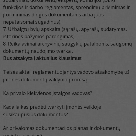
sudarymas, dokumentų ekspertų komisijos (DEK)
funkcijos ir darbo reglamentas, sprendimų priėmimas ir
įforminimas dingus dokumentams arba juos
nepataisomai sugadinus).
Užbaigtų bylų apskaita (sąrašų, apyrašų sudarymas,
istorinės pažymos parengimas).
Reikalavimai archyvinių saugyklų patalpoms, saugomų
dokumentų naudojimo tvarka .
Bus atsakyta į aktualius klausimus:
Teisės aktai, reglamentuojantys vadovo atsakomybę už
įmonės dokumentų valdymo procesą.
Ką privalo kiekvienos įstaigos vadovas?
Kada laikas pradėti tvarkyti įmonės veikloje
susikaupusius dokumentus?
Ar privalomas dokumentacijos planas ir dokumentų
registrų sąrašas?