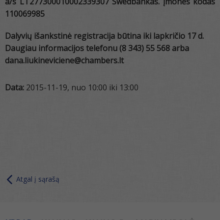
a/s LT277300010002339307 Swedbankas. Įmonės kodas
110069985
Dalyvių išankstinė registracija būtina
iki lapkričio 17 d.
Daugiau informacijos
telefonu (8 343) 55 568 arba
dana.liukineviciene@chambers.lt
Data:
2015-11-19, nuo 10:00 iki 13:00
Atgal į sąrašą