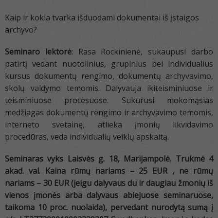
Kaip ir kokia tvarka išduodami dokumentai iš įstaigos
archyvo?
Seminaro lektorė
: Rasa Rockinienė, sukaupusi darbo
patirtį vedant nuotolinius, grupinius bei individualius
kursus dokumentų rengimo, dokumentų archyvavimo,
skolų valdymo temomis. Dalyvauja ikiteisminiuose ir
teisminiuose procesuose. Sukūrusi mokomąsias
medžiagas dokumentų rengimo ir archyvavimo temomis,
interneto svetainę, atlieka įmonių likvidavimo
procedūras, veda individualių veiklų apskaitą.
Seminaras vyks Laisvės g. 18, Marijampolė. Trukmė 4
akad. val. Kaina rūmų nariams – 25 EUR , ne rūmų
nariams – 30 EUR (jeigu dalyvaus du ir daugiau žmonių iš
vienos įmonės arba dalyvaus abiejuose seminaruose,
taikoma 10 proc. nuolaida), pervedant nurodytą sumą į