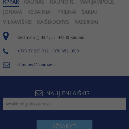
KPPAR
KAUNAS
KAUNO R.
MARIJAMPOLĖ
JONAVA
KĖDAINIAI
PRIENAI
ŠAKIAI
VILKAVIŠKIS
KAIŠIADORYS
RASEINIAI
Gedimino g. 43-1, LT-44240 Kaunas
+370 37 229 212, +370 652 18091
chamber@chamber.lt
NAUJIENLAIŠKIS
UŽSAKYTI