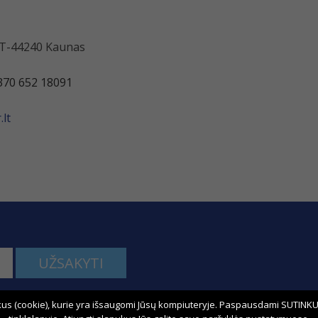
 LT-44240 Kaunas
370 652 18091
lt
UŽSAKYTI
us (cookie), kurie yra išsaugomi Jūsų kompiuteryje. Paspausdami SUTINKU,
kime: