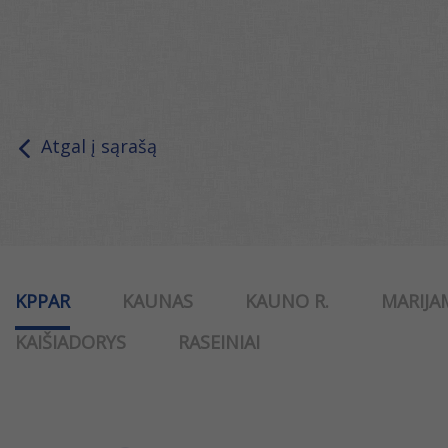
Atgal į sąrašą
KPPAR
KAUNAS
KAUNO R.
MARIJA
KAIŠIADORYS
RASEINIAI