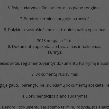
6. Bylų sudarymas. Dokumentacijos plano rengimas
7. Bendroji terminų saugojimo rodyklė
8. Dalykinio susirašinėjimo elektroniniu paštu ypatumai
2013 m. spalio 11 d.
II. Dokumentų apskaita, archyvavimas ir naikinimas
Turinys:
Teisės aktai, reglamentuojantys dokumentų tvarkymą ir apsk
2. Dokumentų rūšiavimas
aigoje gautų, parengtų bei siunčiamų dokumentų apskaita, re
4. Dokumentacijos plano sudarymas
. Bendroji dokumentų saugojimo terminų rodyklė, jos anali