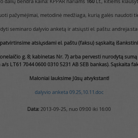
ro dalių bendra kaina: KPPAR nariams
160
Lt., kitiems klaus
uoti pažymėjimai, metodinė medžiaga, kurią galės naudoti ti
yti seminaro dalyvio anketą ir atsiųsti el. paštu: andreja.star
 patvirtinsime atsiųsdami el. paštu (faksu)
sąskaitą išanksti
nelaičio g. 8; kabinetas Nr. 7) arba pervesti nurodytą sumą
a/s LT61 7044 0600 0310 5231 AB SEB bankas).
Sąskaita fa
Maloniai lauksime Jūsų atvykstant!
dalyvio anketa 09.25,10.11.doc
Data:
2013-09-25, nuo 09:00 iki 16:00