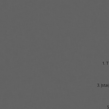
1. 
3. Įst
5