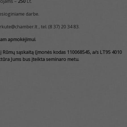
ytojams –
250
Lt.
esioginiame darbe.
kute@chamber.lt , tel. (8 37) 20 34 83.
niam apmokėjimui
.
 į
Rūmų sąskaitą
(įmonės kodas 110068545, a/s LT95 4010
ktūra
Jums bus įteikta seminaro metu.