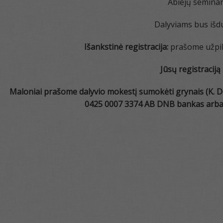
Abiejų semina
Dalyviams bus išd
Išankstinė registracija
:
prašome užpild
Jūsų registraciją
Maloniai prašome dalyvio mokestį sumokėti grynais (K. Do
0425 0007 3374 AB DNB bankas arba 