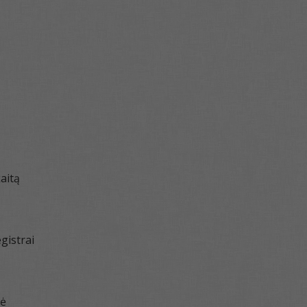
aitą
gistrai
zė