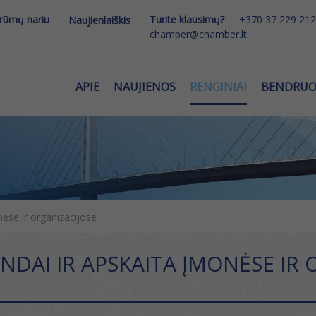
 rūmų nariu
Turite klausimų?
+370 37 229 212
Naujienlaiškis
chamber@chamber.lt
APIE
NAUJIENOS
RENGINIAI
BENDRU
ėse ir organizacijose
AI IR APSKAITA ĮMONĖSE IR 