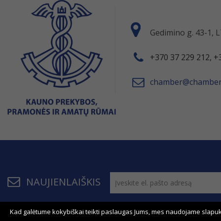
Gedimino g. 43-1,
+370 37 229 212, +
chamber@chamber.
NAUJIENLAIŠKIS
Kad galėtume kokybiškai teikti paslaugas Jums, mes naudojame slapuk
© 2011 - 2026, KPPAR . Visos teisės saugomos.
Bendrau