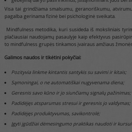
gebėjimą daryti pasirinkimus, įsisąmoninant juos bei s
Visa tai grindžiama smalsumu, geranoriškumu, atvirumu p
pagalba gerinama fizinė bei psichologinė sveikata.
Mindfulness metodika, kuri susideda iš moksliniais tyrim
plačiausiai naudojamų pasaulyje kaip efektyvus pasirūpin
to mindfulness grupės tinkamos įvairaus amžiaus žmonėms, 
Galimos naudos ir tikėtini pokyčiai:
Pozityvia linkme kintantis santykis su savimi ir kitais;
Sąmoningai, o ne automatiškai nugyvenama diena;
Geresnis savo kūno ir jo siunčiamų signalų pažinimas;
Padidėjęs atsparumas stresui ir geresnis jo valdymas;
Padidėjęs produktyvumas, savikontrolė;
Įgyti įgūdžiai dėmesingumo praktikas naudoti ir kursui