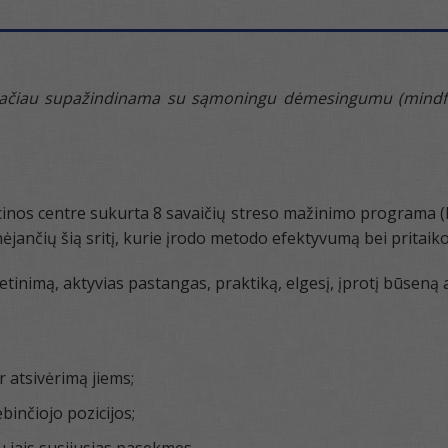
iau supažindinama su sąmoningu dėmesingumu (mindfulness
cinos centre sukurta 8 savaičių streso mažinimo programa
ėjančių šią sritį, kurie įrodo metodo efektyvumą bei pritaik
nimą, aktyvias pastangas, praktiką, elgesį, įprotį būseną ar į
atsivėrimą jiems;
ebinčiojo pozicijos;