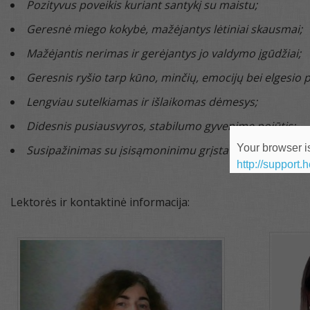
Pozityvus poveikis kuriant santykį su maistu;
Geresnė miego kokybė, mažėjantys lėtiniai skausmai;
Mažėjantis nerimas ir gerėjantys jo valdymo įgūdžiai;
Geresnis ryšio tarp kūno, minčių, emocijų bei elgesio 
Lengviau sutelkiamas ir išlaikomas dėmesys;
Didesnis pusiausvyros, stabilumo gyvenime pojūtis;
Your browser is
Susipažinimas su įsisąmoninimu grįsta psichologija.
http://support.
Lektorės ir kontaktinė informacija: