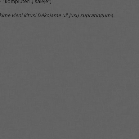
 – “kompiuterių salėje”)
kime vieni kitus! Dėkojame už Jūsų supratingumą.