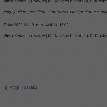
Vieta:
Kėdainių r. sav. VšĮ M. Daukšos biblioteka, Didžiosios
Jeigu jaučiate peršalimo simptomus, labai prašome rengin
Data:
2023-01-19, nuo 14:00 iki 16:00
Vieta:
Kėdainių r. sav. VšĮ M. Daukšos biblioteka, Didžiosios
Atgal į sąrašą