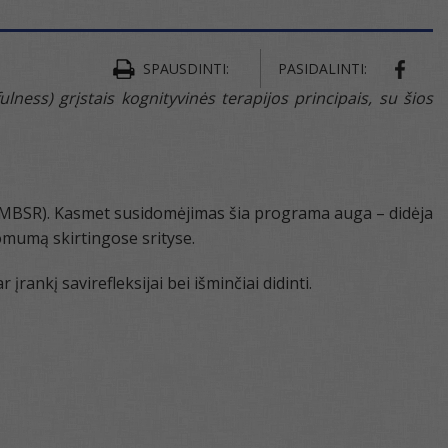
SPAUSDINTI:
PASIDALINTI:
) grįstais kognityvinės terapijos principais, su šios
 (MBSR). Kasmet susidomėjimas šia programa auga – didėja
omumą skirtingose srityse.
rankį savirefleksijai bei išminčiai didinti.