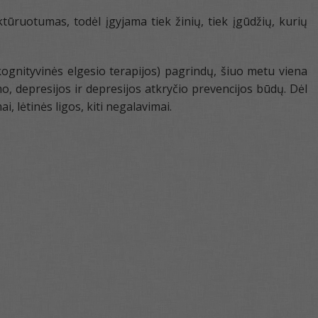
ūruotumas, todėl įgyjama tiek žinių, tiek įgūdžių, kurių
kognityvinės elgesio terapijos) pagrindų, šiuo metu viena
, depresijos ir depresijos atkryčio prevencijos būdų. Dėl
 lėtinės ligos, kiti negalavimai.