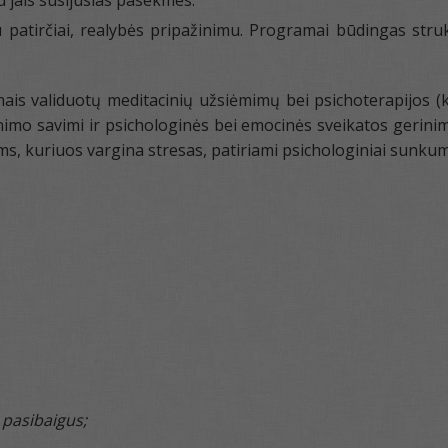
u jais susijusias pasekmes.
atirčiai, realybės pripažinimu. Programai būdingas strukt
ais validuotų meditacinių užsiėmimų bei psichoterapijos (
imo savimi ir psichologinės bei emocinės sveikatos gerinimo
kuriuos vargina stresas, patiriami psichologiniai sunkumai,
 pasibaigus;