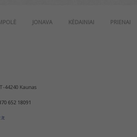
MPOLĖ
JONAVA
KĖDAINIAI
PRIENAI
 LT-44240 Kaunas
370 652 18091
lt