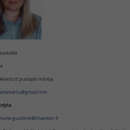
kaitė
ė
u.lt puslapio kūrėja
damekartu@gmail.com
bdyta.
mune.gustiene@chamber.lt