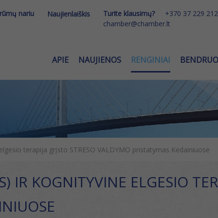
 rūmų nariu
Turite klausimų?
+370 37 229 212
Naujienlaiškis
chamber@chamber.lt
APIE
NAUJIENOS
RENGINIAI
BENDRU
lgesio terapija grįsto STRESO VALDYMO pristatymas Kėdainiuose
 IR KOGNITYVINE ELGESIO TER
INIUOSE