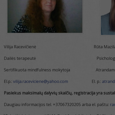
Vilija Racevičienė Rūta Mazilaus
Dailės terapeutė Psicholog
Sertifikuota mindfulness mokytoja Atrandamekart
El.p.:
vilija.raceviciene@yahoo.com
El. p.:
atran
Pasiekus maksimalų dalyvių skaičių, registracija yra susta
Daugiau informacijos tel. +37067320205 arba el. paštu:
ra