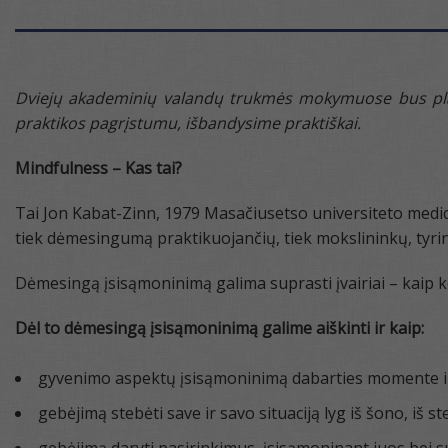
Dviejų akademinių valandų trukmės mokymuose bus plač
praktikos pagrįstumu, išbandysime praktiškai.
Mindfulness – Kas tai?
Tai Jon Kabat-Zinn, 1979 Masačiusetso universiteto medi
tiek dėmesingumą praktikuojančių, tiek mokslininkų, tyrin
Dėmesingą įsisąmoninimą galima suprasti įvairiai – kaip keti
Dėl to dėmesingą įsisąmoninimą galime aiškinti ir kaip:
gyvenimo aspektų įsisąmoninimą dabarties momente ir 
gebėjimą stebėti save ir savo situaciją lyg iš šono, iš st