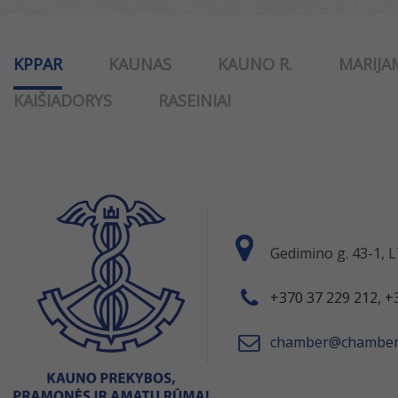
KPPAR
KAUNAS
KAUNO R.
MARIJA
KAIŠIADORYS
RASEINIAI
Gedimino g. 43-1,
+370 37 229 212, +
chamber@chamber.