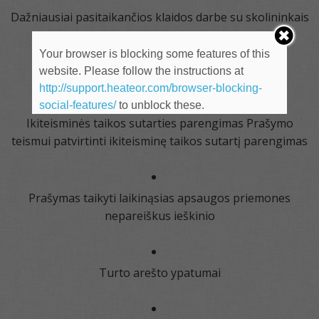
Dažniausiai pasitaikančios klaidos darbe su skolininkais
Your browser is blocking some features of this
Praktiniai patarimai rengiant dokumentus
website. Please follow the instructions at
http://support.heateor.com/browser-blocking-
social-features/
to unblock these.
Ikiteisminės taikos sutarties parengimas Prašymo
teismui patvirtinti ikiteisminę taikos sutartį parengimas
Prašymas taikyti laikinąsias apsaugos priemones
nepareiškus ieškinio
Turto arešto ypatumai