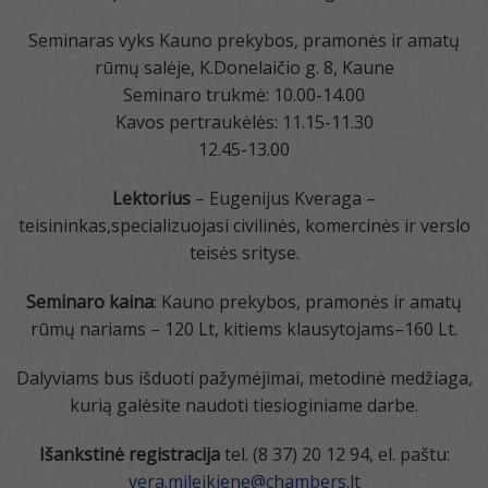
Seminaras vyks Kauno prekybos, pramonės ir amatų
rūmų salėje, K.Donelaičio g. 8, Kaune
Seminaro trukmė: 10.00-14.00
Kavos pertraukėlės: 11.15-11.30
12.45-13.00
Lektorius
– Eugenijus Kveraga –
teisininkas,specializuojasi civilinės, komercinės ir verslo
teisės srityse.
Seminaro kaina
: Kauno prekybos, pramonės ir amatų
rūmų nariams – 120 Lt, kitiems klausytojams–160 Lt.
Dalyviams bus išduoti pažymėjimai, metodinė medžiaga,
kurią galėsite naudoti tiesioginiame darbe.
Išankstinė registracija
tel. (8 37) 20 12 94, el. paštu:
vera.mileikiene@chambers.lt