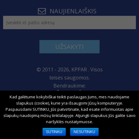
NAUJIENLAIŠKIS
UŽSAKYTI
© 2011 - 2026, KPPAR . Visos
teisės saugomos.
Bendraukime:
Kad galėtume kokybiškai teikti paslaugas Jums, mes naudojame
Svetainės žemėlapis
slapukus (cookie), kurie yra išsaugomi Jūsų kompiuteryje.
Paspausdami SUTINKU, Jūs patvirtinate, kad esate informuotas apie
slapukų naudojimą mūsų tinklalapyje. Atjungti slapukus Jūs galite savo
naršyklės nustatymuose.
Sprendimas:
SUTINKU
NESUTINKU