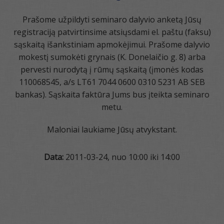
Prašome užpildyti seminaro dalyvio anketą Jūsų
registraciją patvirtinsime atsiųsdami el. paštu (faksu)
sąskaitą išankstiniam apmokėjimui. Prašome dalyvio
mokestį sumokėti grynais (K. Donelaičio g. 8) arba
pervesti nurodytą į rūmų sąskaitą (įmonės kodas
110068545, a/s LT61 7044 0600 0310 5231 AB SEB
bankas). Sąskaita faktūra Jums bus įteikta seminaro
metu.
Maloniai laukiame Jūsų atvykstant.
Data:
2011-03-24, nuo 10:00 iki 14:00