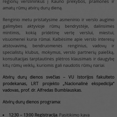
regionų verslininkus į Kauno prekybos, pramonės ir
amatų rūmų atvirų durų dieną.
Renginio metu pristatysime asmeninio ir verslo augimo
galimybes aktyvioje rūmų bendrystėje, dalinsimės
mintimis, kokią pridėtinę vertę verslui, miestui,
visuomenei kuria rūmai. Kalbėsime apie verslo interesų
atstovavimą, bendruomenės renginius, vadovų ir
specialistų klubus, mokymus, verslo partnerių paiešką,
konsultacijas tarptautinės plėtros klausimais ir daugybę
kitų rūmų veiklų, kuriomis gali naudotis rūmų nariai.
Atvirų durų dienos svečias – VU Istorijos fakulteto
prodekanas, LRT projekto „Nacionalinė ekspedicija“
vadovas, prof. dr. Alfredas Bumblauskas.
Atvirų durų dienos programa:
12:30 – 13:00
Registracija
. Pasitikimo kava