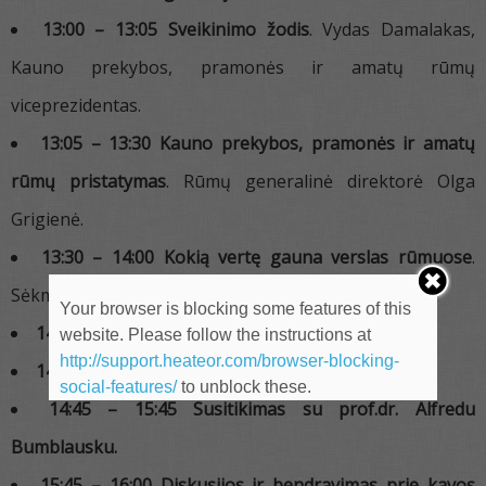
13:00 – 13:05
Sveikinimo žodis
. Vydas Damalakas,
Kauno prekybos, pramonės ir amatų rūmų
viceprezidentas.
13:05 – 13:30 Kauno prekybos, pramonės ir amatų
rūmų pristatymas
. Rūmų generalinė direktorė Olga
Grigienė.
13:30 – 14:00 Kokią vertę gauna verslas rūmuose
.
Sėkmės istorijos.
Your browser is blocking some features of this
14:00 – 14:30 Dalyvių prisistatymai
website. Please follow the instructions at
http://support.heateor.com/browser-blocking-
14:30 – 14:45 Pertrauka
social-features/
to unblock these.
14:45 – 15:45 Susitikimas su prof.dr. Alfredu
Bumblausku.
15:45 – 16:00 Diskusijos ir bendravimas prie kavos