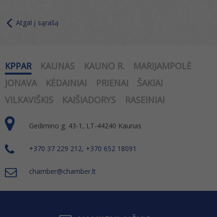
Atgal į sąrašą
KPPAR
KAUNAS
KAUNO R.
MARIJAMPOLĖ
JONAVA
KĖDAINIAI
PRIENAI
ŠAKIAI
VILKAVIŠKIS
KAIŠIADORYS
RASEINIAI
Gedimino g. 43-1, LT-44240 Kaunas
+370 37 229 212, +370 652 18091
chamber@chamber.lt