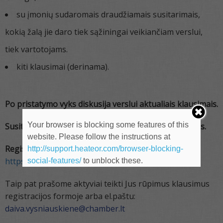
su įmonių sudaromais draudžiamais susitarimais,
kokią žalą jie daro tiek sąžiningai veikiančiam verslui,
tiek vartotojams.
kiti klausimai (derinama).
Po pristatymo vyks diskusija verslui aktualiais klausimais.
Your browser is blocking some features of this
Susitikimas skirtas Rūmų nariams – įmonių vadovams.
website. Please follow the instructions at
Registracija iki 2026 m. vasario 23 d.:
http://support.heateor.com/browser-blocking-
https://forms.gle/ov346HqfyC3JwRoh6
social-features/
to unblock these.
Taip pat prašome aktyviai teikti Jus rūpimus klausimus
registracijos formoje arba el.paštu:
daiva.vysniauskiene@chamber.lt