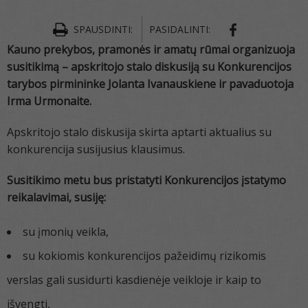
SPAUSDINTI:
PASIDALINTI:
Kauno prekybos, pramonės ir amatų rūmai organizuoja
susitikimą – apskritojo stalo diskusiją su Konkurencijos
tarybos pirmininke Jolanta Ivanauskiene ir pavaduotoja
Irma Urmonaite.
Apskritojo stalo diskusija skirta aptarti aktualius su
konkurencija susijusius klausimus.
Susitikimo metu bus pristatyti Konkurencijos įstatymo
reikalavimai, susiję:
su įmonių veikla,
su kokiomis konkurencijos pažeidimų rizikomis
verslas gali susidurti kasdienėje veikloje ir kaip to
išvengti,