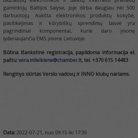
didžiausių elektronikos ir daiktų interneto prietaisų
gamintojų Baltijos šalyse, joje dirba daugiau nei 500
darbuotojų. Aukšta elektronikos produktų kokybė,
pasitikėjimas ir kūrybiškų sprendimų laisvė yra
pagrindiniai komponentai, kurie daro įmonę
lyderiaujančia EMS įmone Lietuvoje.
Būtina išankstinė registracija, papildoma informacija el.
paštu:
vera.mileikiene@chamber.lt
, tel. +370 615 14483
Renginys skirtas Verslo vadovų ir INNO klubų nariams.
Data:
2022-07-21, nuo 09:15 iki 17:30