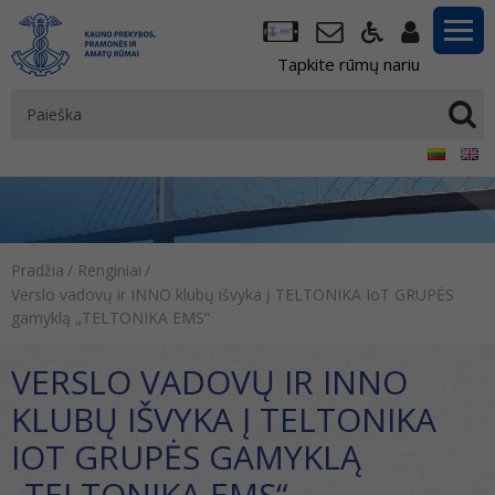
Tapkite rūmų nariu
Pradžia
/
Renginiai
/
Verslo vadovų ir INNO klubų išvyka į TELTONIKA IoT GRUPĖS
gamyklą „TELTONIKA EMS“
VERSLO VADOVŲ IR INNO
KLUBŲ IŠVYKA Į TELTONIKA
IOT GRUPĖS GAMYKLĄ
„TELTONIKA EMS“