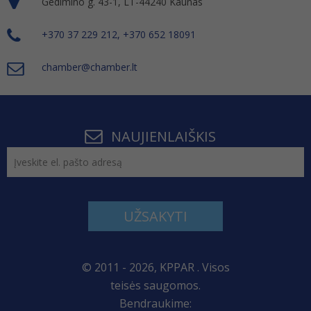
Gedimino g. 43-1, LT-44240 Kaunas
+370 37 229 212, +370 652 18091
chamber@chamber.lt
NAUJIENLAIŠKIS
UŽSAKYTI
© 2011 - 2026, KPPAR . Visos
teisės saugomos.
Bendraukime: