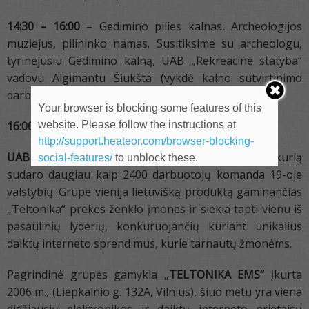
14:30 – 16:00
– Gedimino pilies kalnas, Archeologijos
muziejus, pilininko namas. Susitiksime su archeologu,
tyrinėjusiu Gedimino kalną, UAB „Rekreacinė statyba“
vadovu Algimantu Šiukšta (vykdė kalno sutvirtinimo
darbus).
Your browser is blocking some features of this
website. Please follow the instructions at
16:00 – 17:30
– grįžimas į Kauną.
http://support.heateor.com/browser-blocking-
UAB „TELTONIKA IoT
GROUP“ –
įmonių grupė, kurią
social-features/
to unblock these.
sudaro daugiau kaip 2400 darbuotojų komanda 19-oje
valstybių. Grupė vienija lietuvišką produktą gaminančias
„Teltonika“ prekės ženklo įmones ir siekia tapti vienu iš
pasaulinių lyderių, konkuruojančių kuriant unikalius
daiktų interneto sprendimus, kurie tarnautų žmonėms.
Pagrindinė grupės gamykla „
TELTONIKA EMS“
įkurta
2006 m., (Liepkalnio g. 132A, Vilnius), šiuo metu yra viena