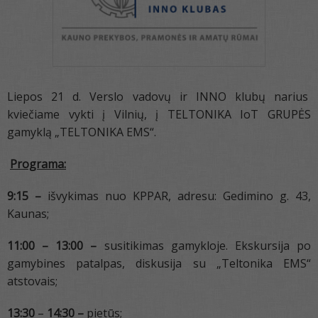
Liepos 21 d. Verslo vadovų ir INNO klubų narius
kviečiame vykti į Vilnių, į TELTONIKA IoT GRUPĖS
gamyklą „TELTONIKA EMS“.
Programa:
9:15 –
išvykimas nuo KPPAR, adresu: Gedimino g. 43,
Kaunas;
11:00 – 13:00 –
susitikimas gamykloje. Ekskursija po
gamybines patalpas, diskusija su „Teltonika EMS“
atstovais;
13:30
–
14:30 –
pietūs;