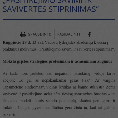
SAVIVERTĖS STIPRINIMAS“
SPAUSDINTI:
PASIDALINTI:
Rugpjūčio 28 d. 13 val.
Vadovų lyderystės akademija kviečia į
praktinius mokymus: „Pasitikėjimo savimi ir savivertės stiprinimas“.
Mokslu grįstos strategijos profesiniam ir asmeniniam augimui
Ar kada nors jautėtės, kad nepaisant pasiekimų, viduje kirba
abejonė „o gal aš nepakankamai geras (-a)?“ Ar vargina
„apsimetėlio sindromas“, vidinis kritikas ar baimė suklysti? Žema
savivertė ir pasitikėjimo stoka nėra tiesiog asmenybės bruožas – tai
išmoktas modelis, kuris stabdo potencialą, skatina perdegimą ir
trukdo džiaugtis gyvenimu. Tačiau gera žinia ta, kad tai galima
pakeisti.