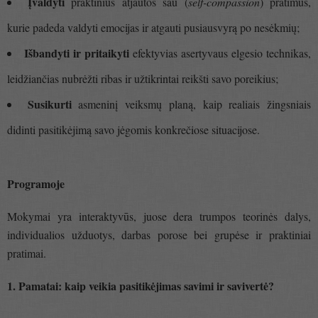
Įvaldyti
praktinius atjautos sau (
self-compassion
) pratimus,
kurie padeda valdyti emocijas ir atgauti pusiausvyrą po nesėkmių;
Išbandyti ir pritaikyti
efektyvias asertyvaus elgesio technikas,
leidžiančias nubrėžti ribas ir užtikrintai reikšti savo poreikius;
Susikurti
asmeninį veiksmų planą, kaip realiais žingsniais
didinti pasitikėjimą savo jėgomis konkrečiose situacijose.
Programoje
Mokymai yra interaktyvūs, juose dera trumpos teorinės dalys,
individualios užduotys, darbas porose bei grupėse ir praktiniai
pratimai.
1. Pamatai: kaip veikia pasitikėjimas savimi ir savivertė?