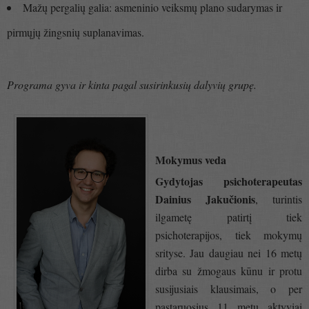
Mažų pergalių galia: asmeninio veiksmų plano sudarymas ir
pirmųjų žingsnių suplanavimas.
Programa gyva ir kinta pagal susirinkusių dalyvių grupę.
Mokymus veda
Gydytojas psichoterapeutas
Dainius Jakučionis
, turintis
ilgametę patirtį tiek
psichoterapijos, tiek mokymų
srityse. Jau daugiau nei 16 metų
dirba su žmogaus kūnu ir protu
susijusiais klausimais, o per
pastaruosius 11 metų aktyviai