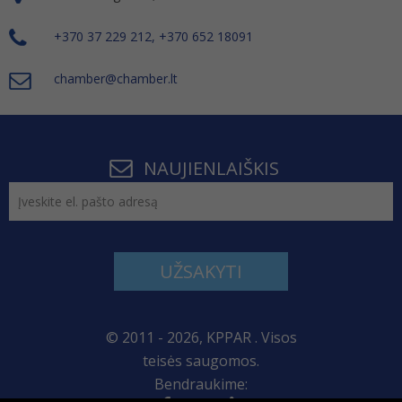
+370 37 229 212, +370 652 18091
chamber@chamber.lt
NAUJIENLAIŠKIS
UŽSAKYTI
© 2011 - 2026, KPPAR . Visos
teisės saugomos.
Bendraukime: