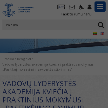
Tapkite rūmų nariu
Pradžia
/
Renginiai
/
Vadovų lyderystės akademija kviečia į praktinius mokymus:
„Pasitikėjimo savimi ir savivertės stiprinimas“
VADOVŲ LYDERYSTĖS
AKADEMIJA KVIEČIA Į
PRAKTINIUS MOKYMUS:
„PASITIKĖJIMO SAVIMI IR