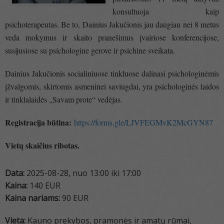
konsultuoja kaip
psichoterapeutas. Be to, Dainius Jakučionis jau daugiau nei 8 metus
veda mokymus ir skaito pranešimus įvairiose konferencijose,
susijusiose su psichologine gerove ir psichine sveikata.
Dainius Jakučionis socialiniuose tinkluose dalinasi psichologinėmis
įžvalgomis, skirtomis asmeninei saviugdai, yra psichologinės laidos
ir tinklalaidės „Savam prote“ vedėjas.
Registracija būtina:
https://forms.gle/LJVFEGMvK2McGYN87
Vietų skaičius ribotas.
Data:
2025-08-28, nuo 13:00 iki 17:00
Kaina:
140 EUR
Kaina nariams:
90 EUR
Vieta:
Kauno prekybos, pramonės ir amatų rūmai,