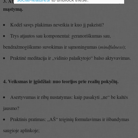
3. Atjauta sau (
): galingesnė už pozityvų
Self-Compassion
mąstymą.
Kodėl savęs plakimas neveikia ir kuo jį pakeisti?
Trys atjautos sau komponentai: geranoriškumas sau,
bendražmogiškumo suvokimas ir sąmoningumas (
mindfulness
);
Praktinė meditacija ir „vidinio palaikytojo“ balso aktyvavimas.
4. Veiksmas ir įgūdžiai: nuo teorijos prie realių pokyčių.
Asertyvumas ir ribų nustatymas: kaip pasakyti „ne“ be kaltės
jausmo?
Praktinis pratimas: „AŠ“ teiginių formulavimas ir išbandymas
saugioje aplinkoje;