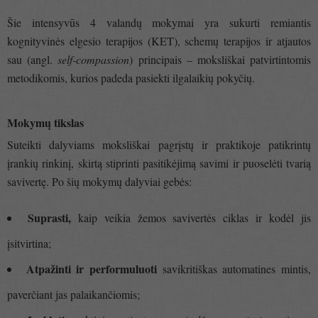
Šie intensyvūs 4 valandų mokymai yra sukurti remiantis
kognityvinės elgesio terapijos (KET), schemų terapijos ir atjautos
sau (angl.
self-compassion
) principais – moksliškai patvirtintomis
metodikomis, kurios padeda pasiekti ilgalaikių pokyčių.
Mokymų tikslas
Suteikti dalyviams moksliškai pagrįstų ir praktikoje patikrintų
įrankių rinkinį, skirtą stiprinti pasitikėjimą savimi ir puoselėti tvarią
savivertę. Po šių mokymų dalyviai gebės:
Suprasti,
kaip veikia žemos savivertės ciklas ir kodėl jis
įsitvirtina;
Atpažinti ir performuluoti
savikritiškas automatines mintis,
paverčiant jas palaikančiomis;