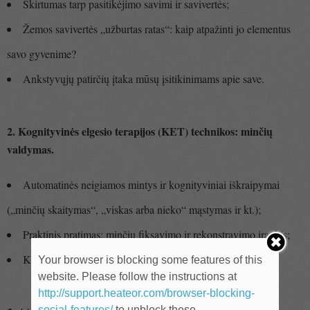
Skirtumas tarp pasitikėjimo savimi ir savivertės;
Žemos savivertės „užburtas ratas“: kaip atpažinti jo elementus
savo gyvenime?
Ankstyvųjų patirčių įtaka mūsų įsitikinimams apie save.
2. Kognityvinės elgesio terapijos (KET) technikos: minčių
valdymas.
Automatinės neigiamos mintys ir kognityviniai iškraipymai
(„minčių skaitymas“, „viskas arba nieko“ mąstymas ir kt.);
Praktinis pratimas: minčių fiksavimo ir rekonstravimo įrankis;
Kaip pakeisti giliai įsišaknijusius įsitikinimus apie save?
Your browser is blocking some features of this
website. Please follow the instructions at
http://support.heateor.com/browser-blocking-
social-features/
to unblock these.