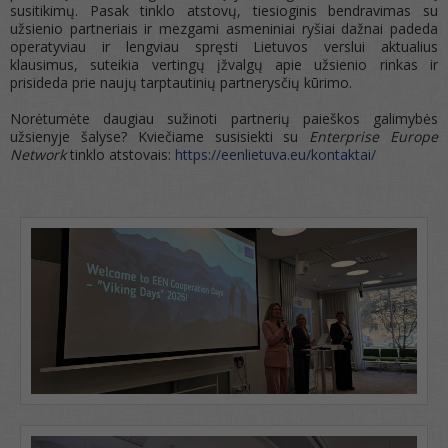
susitikimų. Pasak tinklo atstovų, tiesioginis bendravimas su
užsienio partneriais ir mezgami asmeniniai ryšiai dažnai padeda
operatyviau ir lengviau spręsti Lietuvos verslui aktualius
klausimus, suteikia vertingų įžvalgų apie užsienio rinkas ir
prisideda prie naujų tarptautinių partnerysčių kūrimo.
Norėtumėte daugiau sužinoti partnerių paieškos galimybės
užsienyje šalyse? Kviečiame susisiekti su
Enterprise Europe
Network
tinklo atstovais:
https://eenlietuva.eu/kontaktai/