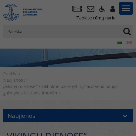
Tapkite rūmų nariu
Pradžia
/
Naujienos
/
„Vikingų dienose“ Stokholme užmegzti ryšiai atveria naujas
galimybes Lietuvos įmonėms
Naujienos
„VIKINGŲ DIENOSE“