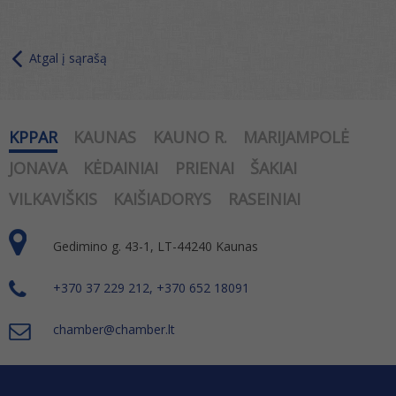
Atgal į sąrašą
KPPAR
KAUNAS
KAUNO R.
MARIJAMPOLĖ
JONAVA
KĖDAINIAI
PRIENAI
ŠAKIAI
VILKAVIŠKIS
KAIŠIADORYS
RASEINIAI
Gedimino g. 43-1, LT-44240 Kaunas
+370 37 229 212, +370 652 18091
chamber@chamber.lt