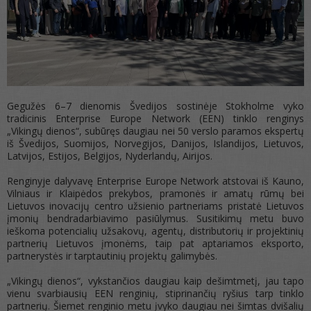
Gegužės 6–7 dienomis Švedijos sostinėje Stokholme vyko
tradicinis Enterprise Europe Network (EEN) tinklo renginys
„Vikingų dienos“, subūręs daugiau nei 50 verslo paramos ekspertų
iš Švedijos, Suomijos, Norvegijos, Danijos, Islandijos, Lietuvos,
Latvijos, Estijos, Belgijos, Nyderlandų, Airijos.
Renginyje dalyvavę Enterprise Europe Network atstovai iš Kauno,
Vilniaus ir Klaipėdos prekybos, pramonės ir amatų rūmų bei
Lietuvos inovacijų centro užsienio partneriams pristatė Lietuvos
įmonių bendradarbiavimo pasiūlymus. Susitikimų metu buvo
ieškoma potencialių užsakovų, agentų, distributorių ir projektinių
partnerių Lietuvos įmonėms, taip pat aptariamos eksporto,
partnerystės ir tarptautinių projektų galimybės.
„Vikingų dienos“, vykstančios daugiau kaip dešimtmetį, jau tapo
vienu svarbiausių EEN renginių, stiprinančių ryšius tarp tinklo
partnerių. Šiemet renginio metu įvyko daugiau nei šimtas dvišalių