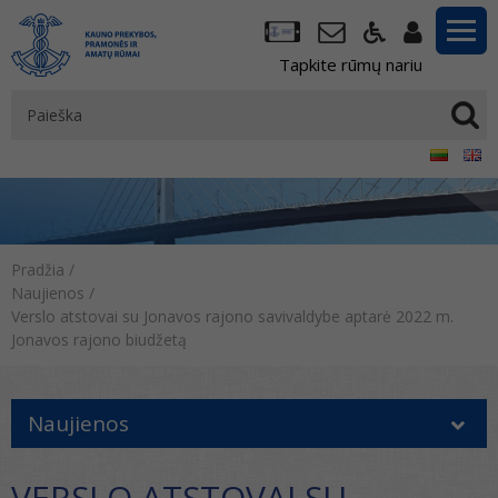
Tapkite rūmų nariu
Pradžia
/
Naujienos
/
Verslo atstovai su Jonavos rajono savivaldybe aptarė 2022 m.
Jonavos rajono biudžetą
Naujienos
VERSLO ATSTOVAI SU