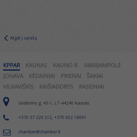
Atgal į sąrašą
KPPAR
KAUNAS
KAUNO R.
MARIJAMPOLĖ
JONAVA
KĖDAINIAI
PRIENAI
ŠAKIAI
VILKAVIŠKIS
KAIŠIADORYS
RASEINIAI
Gedimino g. 43-1, LT-44240 Kaunas
+370 37 229 212, +370 652 18091
chamber@chamber.lt