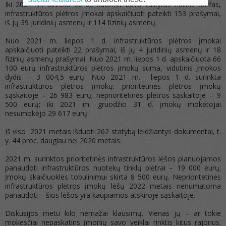
Iki 2021 m. birželio 30 d., kuomet buvo taikytas nulinis tarifas,
infrastruktūros plėtros įmokai apskaičiuoti pateikti 153 prašymai,
iš jų 39 juridinių asmenų ir 114 fizinių asmenų.
Nuo 2021 m. liepos 1 d. infrastruktūros plėtros įmokai
apskaičiuoti pateikti 22 prašymai, iš jų 4 juridinių asmenų ir 18
fizinių asmenų prašymai. Nuo 2021 m. liepos 1 d. apskaičiuota 66
100 eurų infrastruktūros plėtros įmokų suma, vidutinis įmokos
dydis – 3 004,5 eurų. Nuo 2021 m. liepos 1 d. surinkta
infrastruktūros plėtros įmokų: prioritetinės plėtros įmokų
sąskaitoje – 26 983 eurų; neprioritetinės plėtros sąskaitoje – 9
500 eurų; iki 2021 m. gruodžio 31 d. įmokų mokėtojai
nesumokėjo 29 617 eurų.
Iš viso 2021 metais išduoti 262 statybą leidžiantys dokumentai, t.
y. 44 proc. daugiau nei 2020 metais.
2021 m. surinktos prioritetinės infrastruktūros lėšos planuojamos
panaudoti infrastruktūros nuotekų tinklų plėtrai – 19 000 eurų;
Įmokų skaičiuoklės tobulinimui skirta 8 500 eurų. Neprioritetinės
infrastruktūros plėtros įmokų lėšų 2022 metais nenumatoma
panaudoti – šios lėšos yra kaupiamos atskiroje sąskaitoje.
Diskusijos metu kilo nemažai klausimų. Vienas jų – ar tokie
mokesčiai nepaskatins įmonių savo veiklai rinktis kitus rajonus.