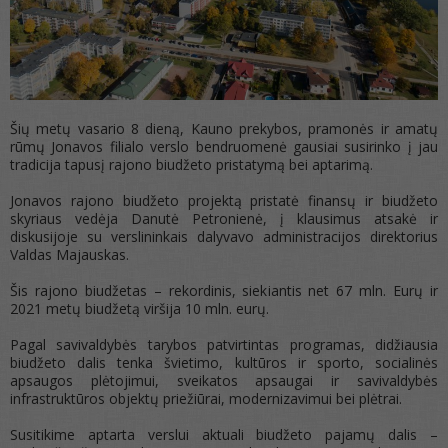
Šių metų vasario 8 dieną, Kauno prekybos, pramonės ir amatų
rūmų Jonavos filialo verslo bendruomenė gausiai susirinko į jau
tradicija tapusį rajono biudžeto pristatymą bei aptarimą.
Jonavos rajono biudžeto projektą pristatė finansų ir biudžeto
skyriaus vedėja Danutė Petronienė, į klausimus atsakė ir
diskusijoje su verslininkais dalyvavo administracijos direktorius
Valdas Majauskas.
Šis rajono biudžetas – rekordinis, siekiantis net 67 mln. Eurų ir
2021 metų biudžetą viršija 10 mln. eurų.
Pagal savivaldybės tarybos patvirtintas programas, didžiausia
biudžeto dalis tenka švietimo, kultūros ir sporto, socialinės
apsaugos plėtojimui, sveikatos apsaugai ir savivaldybės
infrastruktūros objektų priežiūrai, modernizavimui bei plėtrai.
Susitikime aptarta verslui aktuali biudžeto pajamų dalis –