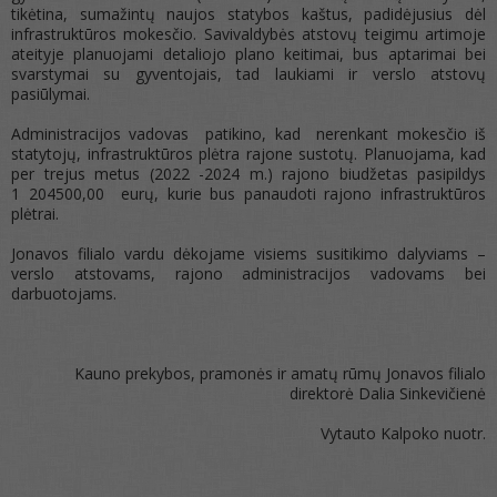
tikėtina, sumažintų naujos statybos kaštus, padidėjusius dėl
infrastruktūros mokesčio. Savivaldybės atstovų teigimu artimoje
ateityje planuojami detaliojo plano keitimai, bus aptarimai bei
svarstymai su gyventojais, tad laukiami ir verslo atstovų
pasiūlymai.
Administracijos vadovas patikino, kad nerenkant mokesčio iš
statytojų, infrastruktūros plėtra rajone sustotų. Planuojama, kad
per trejus metus (2022 -2024 m.) rajono biudžetas pasipildys
1 204500,00 eurų, kurie bus panaudoti rajono infrastruktūros
plėtrai.
Jonavos filialo vardu dėkojame visiems susitikimo dalyviams –
verslo atstovams, rajono administracijos vadovams bei
darbuotojams.
Kauno prekybos, pramonės ir amatų rūmų Jonavos filialo
direktorė Dalia Sinkevičienė
Vytauto Kalpoko nuotr.