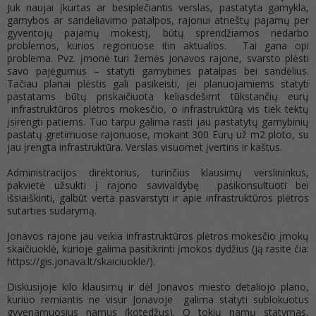
Juk naujai įkurtas ar besiplečiantis verslas, pastatyta gamykla,
gamybos ar sandėliavimo patalpos, rajonui atneštų pajamų per
gyventojų pajamų mokestį, būtų sprendžiamos nedarbo
problemos, kurios regionuose itin aktualios. Tai gana opi
problema. Pvz. įmonė turi žemės Jonavos rajone, svarsto plėsti
savo pajėgumus – statyti gamybines patalpas bei sandėlius.
Tačiau planai plėstis gali pasikeisti, jei planuojamiems statyti
pastatams būtų priskaičiuota keliasdešimt tūkstančių eurų
infrastruktūros plėtros mokesčio, o infrastruktūrą vis tiek tektų
įsirengti patiems. Tuo tarpu galima rasti jau pastatytų gamybinių
pastatų gretimuose rajonuose, mokant 300 Eurų už m2 ploto, su
jau įrengta infrastruktūra. Verslas visuomet įvertins ir kaštus.
Administracijos direktorius, turinčius klausimų verslininkus,
pakvietė užsukti į rajono savivaldybę pasikonsultuoti bei
išsiaiškinti, galbūt verta pasvarstyti ir apie infrastruktūros plėtros
sutarties sudarymą.
Jonavos rajone jau veikia infrastruktūros plėtros mokesčio įmokų
skaičiuoklė, kurioje galima pasitikrinti įmokos dydžius (ją rasite čia:
https://gis.jonava.lt/skaiciuokle/).
Diskusijoje kilo klausimų ir dėl Jonavos miesto detaliojo plano,
kuriuo remiantis ne visur Jonavoje galima statyti sublokuotus
gyvenamuosius namus (kotedžus). O tokių namų statymas,