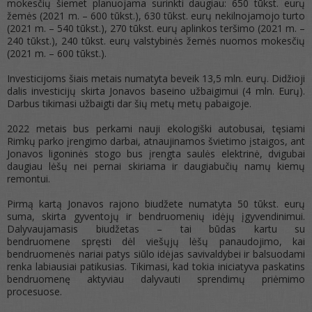
mokesčių šiemet planuojama surinkti daugiau: 650 tūkst. eurų
žemės (2021 m. – 600 tūkst.), 630 tūkst. eurų nekilnojamojo turto
(2021 m. – 540 tūkst.), 270 tūkst. eurų aplinkos teršimo (2021 m. –
240 tūkst.), 240 tūkst. eurų valstybinės žemės nuomos mokesčių
(2021 m. – 600 tūkst.).
Investicijoms šiais metais numatyta beveik 13,5 mln. eurų. Didžioji
dalis investicijų skirta Jonavos baseino užbaigimui (4 mln. Eurų).
Darbus tikimasi užbaigti dar šių metų metų pabaigoje.
2022 metais bus perkami nauji ekologiški autobusai, tęsiami
Rimkų parko įrengimo darbai, atnaujinamos švietimo įstaigos, ant
Jonavos ligoninės stogo bus įrengta saulės elektrinė, dvigubai
daugiau lėšų nei pernai skiriama ir daugiabučių namų kiemų
remontui.
Pirmą kartą Jonavos rajono biudžete numatyta 50 tūkst. eurų
suma, skirta gyventojų ir bendruomenių idėjų įgyvendinimui.
Dalyvaujamasis biudžetas – tai būdas kartu su
bendruomene spręsti dėl viešųjų lėšų panaudojimo, kai
bendruomenės nariai patys siūlo idėjas savivaldybei ir balsuodami
renka labiausiai patikusias. Tikimasi, kad tokia iniciatyva paskatins
bendruomenę aktyviau dalyvauti sprendimų priėmimo
procesuose.