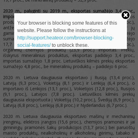
2020 m., palyginti su 2019 m., eksportas sumažėjo 3,4 proc.,
importas – 9,3 proc.
Eksporto sumažėjimą lėmė kritęs naftos
produktų (51,4 proc.) (kiekis tonomis sumažėjo 25,5 proc.),
Your browser is blocking some features of this
antžeminio transporto priemonių (12,4 proc.), plastikų ir jų
website. Please follow the instructions at
gaminių (8,4 proc.) eksportas. Importo sumažėjimui įtakos turėjo
http://support.heateor.com/browser-blocking-
sumažėjęs žalios naftos (45,4 proc.) (kiekis tonomis sumažėjo
17,7 proc.), antžeminio transporto priemonių (17,2 proc.),
social-features/
to unblock these.
organinių chemijos produktų (23,9 proc.) importas. Prekių,
išskyrus mineralinius produktus, eksportas padidėjo 3,4 proc.,
importas sumažėjo 1,8 proc. Lietuviškos kilmės prekių eksportas
sumažėjo 4,8 proc., be mineralinių produktų – padidėjo 6 proc.
2020 m. Lietuva daugiausia eksportavo į Rusiją (13,4 proc.),
Latviją (9,3 proc.), Vokietiją (8,1 proc.) ir Lenkiją (6,4 proc.), o
importavo iš Lenkijos (13,1 proc.), Vokietijos (12,8 proc.), Rusijos
(9,1 proc.), Latvijos (7,8 proc.). Lietuviškos kilmės prekių
daugiausia eksportuota į Vokietiją (10,2 proc.), Švediją (6,9 proc.),
Latviją (6,8 proc.), Lenkiją (6,8 proc.) ir Nyderlandus (6,7 proc.).
2020 m. Lietuva daugiausia eksportavo mašinų ir mechaninių
įrenginių, elektros įrangos (15,6 proc.), chemijos pramonės ir jai
giminingų pramonės šakų produkcijos (13,7 proc.) bei paruoštų
maisto produktų, nealkoholinių ir alkoholinių gėrimų, tabako ir