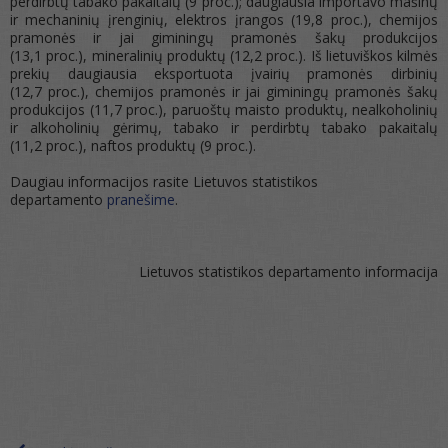
perdirbtų tabako pakaitalų (9 proc.); daugiausia importavo mašinų
ir mechaninių įrenginių, elektros įrangos (19,8 proc.), chemijos
pramonės ir jai giminingų pramonės šakų produkcijos
(13,1 proc.), mineralinių produktų (12,2 proc.). Iš lietuviškos kilmės
prekių daugiausia eksportuota įvairių pramonės dirbinių
(12,7 proc.), chemijos pramonės ir jai giminingų pramonės šakų
produkcijos (11,7 proc.), paruoštų maisto produktų, nealkoholinių
ir alkoholinių gėrimų, tabako ir perdirbtų tabako pakaitalų
(11,2 proc.), naftos produktų (9 proc.).
Daugiau informacijos rasite Lietuvos statistikos
departamento
pranešime
.
Lietuvos statistikos departamento informacija