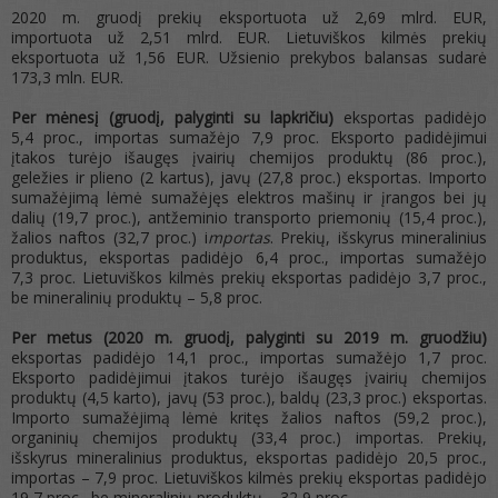
2020 m. gruodį prekių eksportuota už 2,69 mlrd. EUR,
importuota už 2,51 mlrd. EUR. Lietuviškos kilmės prekių
eksportuota už 1,56
EUR. Užsienio prekybos balansas sudarė
173,3 mln. EUR.
Per mėnesį (gruodį, palyginti su lapkričiu)
eksportas padidėjo
5,4 proc., importas sumažėjo 7,9 proc. Eksporto padidėjimui
įtakos turėjo išaugęs įvairių chemijos produktų (86 proc.),
geležies ir plieno (2 kartus), javų (27,8 proc.) eksportas. Importo
sumažėjimą lėmė sumažėjęs elektros mašinų ir įrangos bei jų
dalių (19,7 proc.), antžeminio transporto priemonių (15,4 proc.),
žalios naftos (32,7 proc.) i
mportas
. Prekių, išskyrus mineralinius
produktus, eksportas padidėjo 6,4 proc., importas sumažėjo
7,3 proc. Lietuviškos kilmės prekių eksportas padidėjo 3,7 proc.,
be mineralinių produktų – 5,8 proc.
Per metus (2020 m. gruodį, palyginti su 2019 m. gruodžiu)
eksportas padidėjo 14,1 proc., importas sumažėjo 1,7 proc.
Eksporto padidėjimui įtakos turėjo išaugęs įvairių chemijos
produktų (4,5 karto), javų (53 proc.), baldų (23,3 proc.) eksportas.
Importo sumažėjimą lėmė kritęs žalios naftos (59,2 proc.),
organinių chemijos produktų (33,4 proc.) importas. Prekių,
išskyrus mineralinius produktus, eksportas padidėjo 20,5 proc.,
importas – 7,9 proc. Lietuviškos kilmės prekių eksportas padidėjo
19,7 proc., be mineralinių produktų – 32,9 proc.