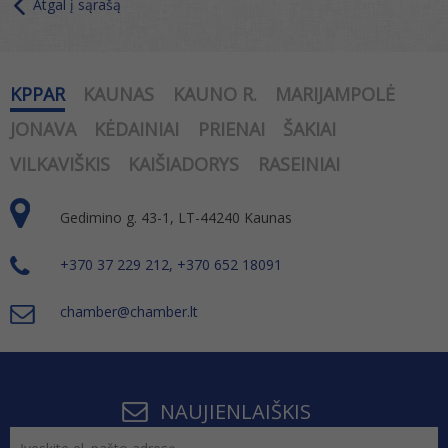
Atgal į sąrašą
KPPAR
KAUNAS
KAUNO R.
MARIJAMPOLĖ
JONAVA
KĖDAINIAI
PRIENAI
ŠAKIAI
VILKAVIŠKIS
KAIŠIADORYS
RASEINIAI
Gedimino g. 43-1, LT-44240 Kaunas
+370 37 229 212, +370 652 18091
chamber@chamber.lt
NAUJIENLAIŠKIS