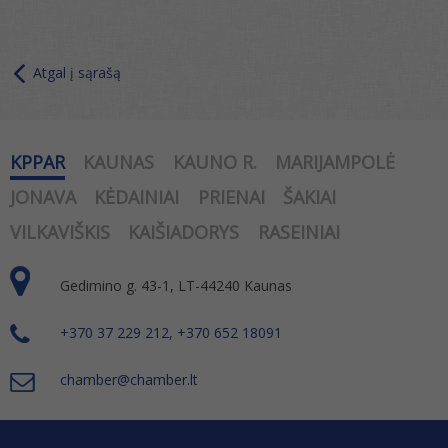
Atgal į sąrašą
KPPAR
KAUNAS
KAUNO R.
MARIJAMPOLĖ
JONAVA
KĖDAINIAI
PRIENAI
ŠAKIAI
VILKAVIŠKIS
KAIŠIADORYS
RASEINIAI
Gedimino g. 43-1, LT-44240 Kaunas
+370 37 229 212, +370 652 18091
chamber@chamber.lt