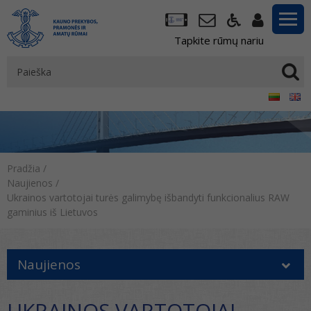
Tapkite rūmų nariu
Pradžia
/
Naujienos
/
Ukrainos vartotojai turės galimybę išbandyti funkcionalius RAW
gaminius iš Lietuvos
Naujienos
UKRAINOS VARTOTOJAI