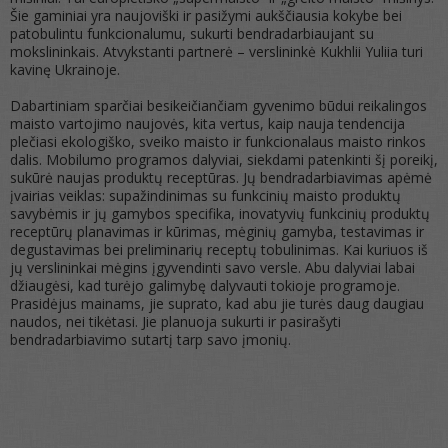
Šie gaminiai yra naujoviški ir pasižymi aukščiausia kokybe bei
patobulintu funkcionalumu, sukurti bendradarbiaujant su
mokslininkais. Atvykstanti partnerė – verslininkė Kukhlii Yuliia turi
kavinę Ukrainoje.
Dabartiniam sparčiai besikeičiančiam gyvenimo būdui reikalingos
maisto vartojimo naujovės, kita vertus, kaip nauja tendencija
plečiasi ekologiško, sveiko maisto ir funkcionalaus maisto rinkos
dalis. Mobilumo programos dalyviai, siekdami patenkinti šį poreikį,
sukūrė naujas produktų receptūras. Jų bendradarbiavimas apėmė
įvairias veiklas: supažindinimas su funkcinių maisto produktų
savybėmis ir jų gamybos specifika, inovatyvių funkcinių produktų
receptūrų planavimas ir kūrimas, mėginių gamyba, testavimas ir
degustavimas bei preliminarių receptų tobulinimas. Kai kuriuos iš
jų verslininkai mėgins įgyvendinti savo versle. Abu dalyviai labai
džiaugėsi, kad turėjo galimybę dalyvauti tokioje programoje.
Prasidėjus mainams, jie suprato, kad abu jie turės daug daugiau
naudos, nei tikėtasi. Jie planuoja sukurti ir pasirašyti
bendradarbiavimo sutartį tarp savo įmonių.