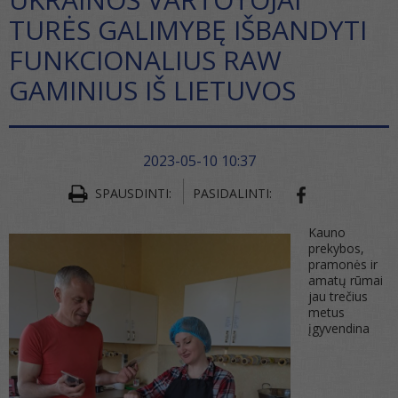
TURĖS GALIMYBĘ IŠBANDYTI
FUNKCIONALIUS RAW
GAMINIUS IŠ LIETUVOS
2023-05-10 10:37
SPAUSDINTI:
PASIDALINTI:
SHARE ON FA
Kauno
prekybos,
pramonės ir
amatų rūmai
jau trečius
metus
įgyvendina