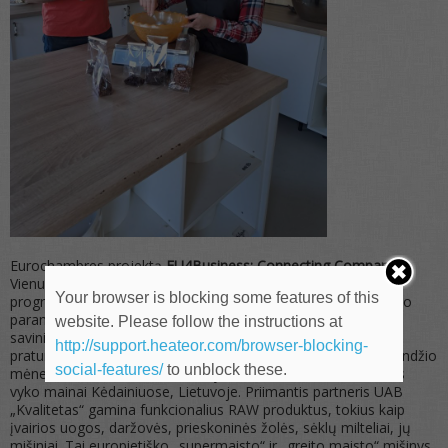
Eurochambres projektą
EU4Business: Connecting Companies
.
Vienu iš projekto tikslų yra mobilumo programa. Mobilumo
Your browser is blocking some features of this
programa – tai mainų programa, kuria siekiama suteikti verslo
paramos organizacijoms bei mažų ir vidutinių įmonių
website. Please follow the instructions at
savininkams ir vadovams iš Rytų partnerystės šalių
http://support.heateor.com/browser-blocking-
praturtinančius judumo mainus Europos Sąjungoje. Visą balandžio
social-features/
to unblock these.
mėnesį mobilumo schemos dalyviams iš Ukrainos ir Lietuvos
vyko mainai Kėdainiuose, Lietuvoje. Priimantis partneris UAB
„Kvalitetas“ gamina funkcionalius RAW produktus, tokius kaip
įvairios uogos, daržovės, prieskoninės žolės, sėklų milteliai, jų
mišiniai. Tai europietiško „supermaisto“ ir „greito maisto“ mišinys.