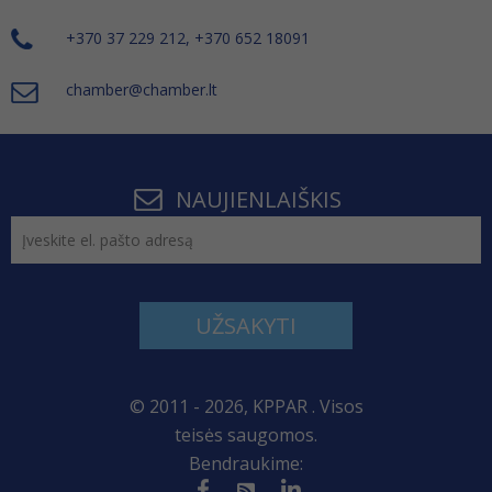
+370 37 229 212, +370 652 18091
chamber@chamber.lt
NAUJIENLAIŠKIS
UŽSAKYTI
© 2011 - 2026, KPPAR . Visos
teisės saugomos.
Bendraukime: