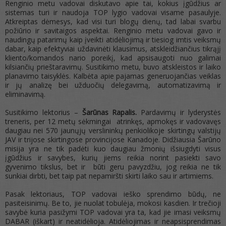
Renginio metu vadovai diskutavo apie tai, kokius įgūdžius ar
sistemas turi ir naudoja TOP lygio vadovai visame pasaulyje.
Atkreiptas dėmesys, kad visi turi blogų dienų, tad labai svarbu
požiūrio ir savitaigos aspektai. Renginio metu vadovai gavo ir
naudingų patarimų kaip įveikti atidėliojimą ir tiesiog imtis veiksmų
dabar, kaip efektyviai uždavinėti klausimus, atskleidžiančius tikrąjį
kliento/komandos nario poreikį, kad apsisaugoti nuo galimai
kilsiančių prieštaravimų. Susitikimo metu, buvo atskleistos ir laiko
planavimo taisyklės. Kalbėta apie pajamas generuojančias veiklas
ir jų analizę bei užduočių delegavimą, automatizavimą ir
eliminavimą.
Susitikimo lektorius –
Šarūnas Rapalis.
Pardavimų ir lyderystės
treneris, per 12 metų sėkmingai atrinkęs, apmokęs ir vadovavęs
daugiau nei 570 jaunųjų verslininkų penkiolikoje skirtingų valstijų
JAV ir trijose skirtingose provincijose Kanadoje. Didžiausia Šarūno
misija yra ne tik padėti kuo daugiau žmonių išsiugdyti visus
įgūdžius ir savybes, kurių jiems reikia norint pasiekti savo
gyvenimo tikslus, bet ir būti geru pavyzdžiu, jog reikia ne tik
sunkiai dirbti, bet taip pat nepamiršti skirti laiko sau ir artimiems.
Pasak lektoriaus, TOP vadovai ieško sprendimo būdų, ne
pasiteisinimų. Be to, jie nuolat tobulėja, mokosi kasdien. Ir trečioji
savybė kuria pasižymi TOP vadovai yra ta, kad jie imasi veiksmų
DABAR (iškart) ir neatidėlioja. Atidėliojimas ir neapsisprendimas