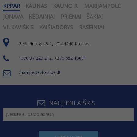
KPPAR
KAUNAS
KAUNO R.
MARIJAMPOLĖ
JONAVA
KĖDAINIAI
PRIENAI
ŠAKIAI
VILKAVIŠKIS
KAIŠIADORYS
RASEINIAI
Gedimino g. 43-1, LT-44240 Kaunas
+370 37 229 212, +370 652 18091
chamber@chamber.lt
NAUJIENLAIŠKIS