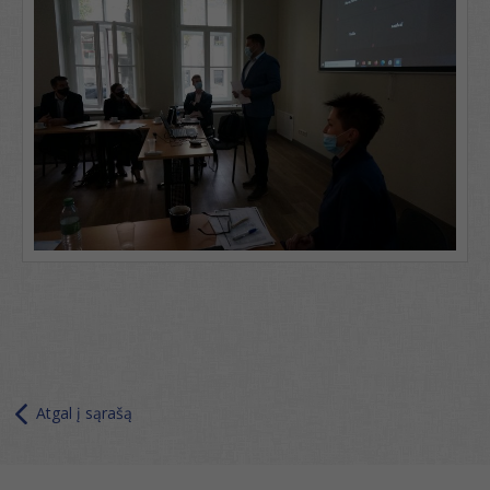
Atgal į sąrašą