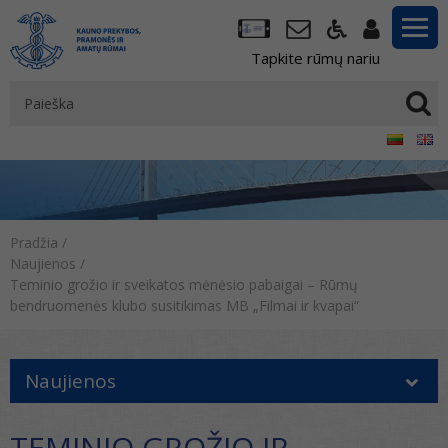
Tapkite rūmų nariu
Pradžia
/
Naujienos
/
Teminio grožio ir sveikatos mėnėsio pabaigai – Rūmų
bendruomenės klubo susitikimas MB „Filmai ir kvapai“
Naujienos
TEMINIO GROŽIO IR