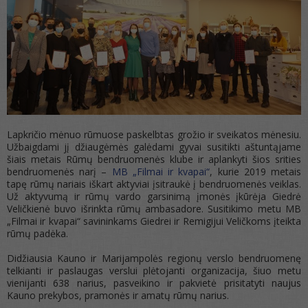
Lapkričio mėnuo rūmuose paskelbtas grožio ir sveikatos mėnesiu.
Užbaigdami jį džiaugėmės galėdami gyvai susitikti aštuntąjame
šiais metais Rūmų bendruomenės klube ir aplankyti šios srities
bendruomenės narį –
MB „Filmai ir kvapai“
, kurie 2019 metais
tapę rūmų nariais iškart aktyviai įsitraukė į bendruomenės veiklas.
Už aktyvumą ir rūmų vardo garsinimą įmonės įkūrėja Giedrė
Veličkienė buvo išrinkta rūmų ambasadore. Susitikimo metu MB
„Filmai ir kvapai“ savininkams Giedrei ir Remigijui Veličkoms įteikta
rūmų padėka.
Didžiausia Kauno ir Marijampolės regionų verslo bendruomenę
telkianti ir paslaugas verslui plėtojanti organizacija, šiuo metu
vienijanti 638 narius, pasveikino ir pakvietė prisitatyti naujus
Kauno prekybos, pramonės ir amatų rūmų narius.