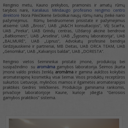
Renginio metu, Kauno prekybos, pramonės ir amatų rūmų
tarybos narė,
Karaliaus Mindaugo profesinio rengimo centro
direktorė
Nora Pileičikienė šešiolikai naujų rūmų narių įteikė nario
pažymėjimus. Rūmų bendruomenei prisistatė ir pažymėjimus
atsiėmė: UAB „Bross“, UAB „JA&CH konsultacijos“, VšĮ ScarFa,
UAB „Pireka“, UAB Grindų centras, Uždaroji akcinė bendrovė
„Baltkomerc“, UAB „Arselina“, UAB „Šypsenų laboratorija“, UAB
„BALMURĖ“, UAB „Lipnus“, Advokatų profesinė bendrija
Girdzijauskienė ir partneriai, MB Deitas, UAB ORCA TEAM, UAB
„Genomika“, UAB „Kalvarijos baldai“, UAB „DORESTA“.
Renginio vietos šeimininkai pristatė įmonė, produkciją bei
susipažindino su
aromáma
gamybos laboratorija. Šeimos įkurta
įmonė valdo prekės ženklą
aromáma
ir gamina aukštos kokybės
aromaterapinę kosmetiką visai šeimai. Visos produktų receptūros
sukurtos Lietuvoje, mylinčios mamos ir ilgametės aromaterapijos
praktikės Giedrės Veličkienės. Produkcija gaminama rankomis,
privačioje laboratorijoje Kaune, kurioje įdiegta “Gerosios
gamybos praktikos” sistema.