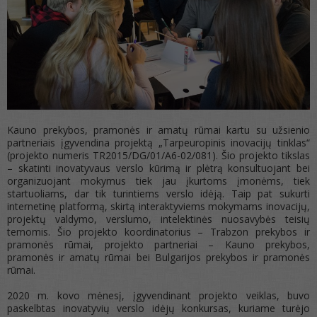
Kauno prekybos, pramonės ir amatų rūmai kartu su užsienio
partneriais įgyvendina projektą „Tarpeuropinis inovacijų tinklas“
(projekto numeris TR2015/DG/01/A6-02/081). Šio projekto tikslas
– skatinti inovatyvaus verslo kūrimą ir plėtrą konsultuojant bei
organizuojant mokymus tiek jau įkurtoms įmonėms, tiek
startuoliams, dar tik turintiems verslo idėją. Taip pat sukurti
internetinę platformą, skirtą interaktyviems mokymams inovacijų,
projektų valdymo, verslumo, intelektinės nuosavybės teisių
temomis. Šio projekto koordinatorius – Trabzon prekybos ir
pramonės rūmai, projekto partneriai – Kauno prekybos,
pramonės ir amatų rūmai bei Bulgarijos prekybos ir pramonės
rūmai.
2020 m. kovo mėnesį, įgyvendinant projekto veiklas, buvo
paskelbtas inovatyvių verslo idėjų konkursas, kuriame turėjo