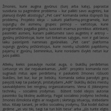
Žmonės, kurie augina gyvūnus (šunį arba katę), paprastai
susiduria su pagrindine problema – kur palikti savo augintinį, kai
planuoji išvykti atostogų? „Pet care“ komanda siekia išspręsti šią
problemą. Projekto idėja – sukurti platformą-programėlę, kuri
sujungtų dvi asmenų grupes: pirmoji – vartotojai, kurie
programėlės pagalba galėtų susirasti esamus poreikius atitinkantį
pasirinkti asmenį, kuriam paliktumėte savo augintinį ir antroji –
gyvūnų prižiūrėtojai, kurie turi tinkamas sąlygas, nori ir gali laisvu
laiku pasirūpinti naminiais gyvūnėliais. „Pet care“ platforma
sujungs gyvūnų prižiūrėtojus, kurie norėtų užsidirbti papildomų
pajamų ir gyvūnų šeimininkus, kurie norėdami išvykti neturi kur
juos palikti.
Atliekų kiekis pasaulyje nuolat auga, o šiukšlių perdirbimas
Lietuvoje vis dar nepakankamas. „AdR“ projekto komanda nori
sugriauti mitus apie perdirbimą ir paskatinti žmones rūšiuoti
šiukšles, bet kur, kur jie bebūtų. Komanda siekia parodyti gerą
pavyzdį kaip tai padaryti, pristatydami „AdR“ šiukšlių dėžes miestų
savivaldybėms bei renginių organizatoriams. Viena iš įtikinėjimo
technikų – socialinis įrodymas. Būtent todėl idėjos autoriai
pasirinko šią tikslinę auditoriją. Pagal socialinio įrodymo techniką
žmonės išmoksta elgtis ar reaguoti į skirtingą situaciją, stebėdami
kitus. Kitaip tariant, jie ieško socialinių įrodymų. Štai kodėl dažnai
girdime „jei visi tiki, taigi tai turi būti tiesa“ arba „jūs turite elgtis