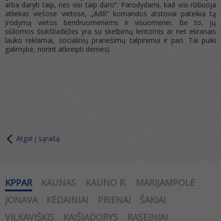
arba daryti taip, nes visi taip daro“. Parodydami, kad visi rūšiuoja
atliekas viešose vietose, „AdR“ komandos atstovai pateikia tą
įrodymą vietos bendruomenėms ir visuomenei. Be to, jų
siūlomos šiukšliadėžės yra su skelbimų lentomis ar net ekranais
lauko reklamai, socialinių pranešimų talpinimui ir pan. Tai puiki
galimybė, norint atkreipti dėmesį.
Atgal į sąrašą
KPPAR
KAUNAS
KAUNO R.
MARIJAMPOLĖ
JONAVA
KĖDAINIAI
PRIENAI
ŠAKIAI
VILKAVIŠKIS
KAIŠIADORYS
RASEINIAI