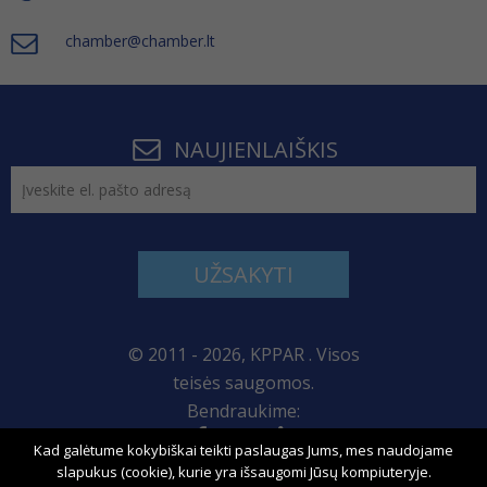
chamber@chamber.lt
NAUJIENLAIŠKIS
UŽSAKYTI
© 2011 - 2026, KPPAR . Visos
teisės saugomos.
Bendraukime:
Kad galėtume kokybiškai teikti paslaugas Jums, mes naudojame
Svetainės žemėlapis
slapukus (cookie), kurie yra išsaugomi Jūsų kompiuteryje.