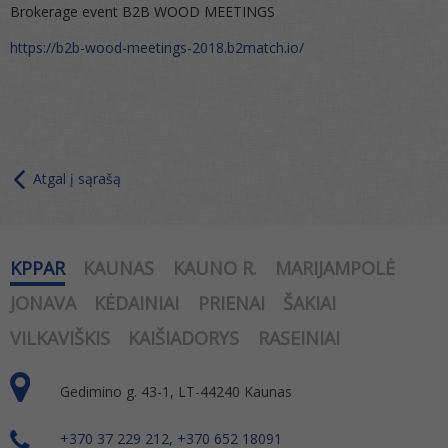
Brokerage event B2B WOOD MEETINGS
https://b2b-wood-meetings-2018.b2match.io/
Atgal į sąrašą
KPPAR
KAUNAS
KAUNO R.
MARIJAMPOLĖ
JONAVA
KĖDAINIAI
PRIENAI
ŠAKIAI
VILKAVIŠKIS
KAIŠIADORYS
RASEINIAI
Gedimino g. 43-1, LT-44240 Kaunas
+370 37 229 212, +370 652 18091