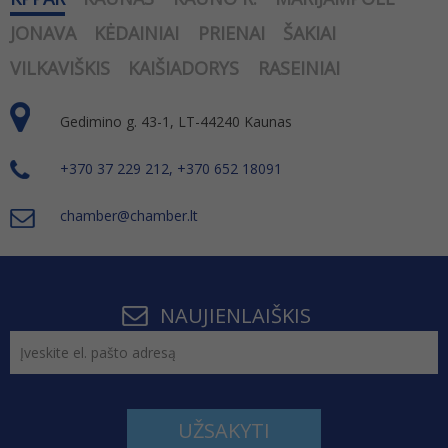
JONAVA
KĖDAINIAI
PRIENAI
ŠAKIAI
VILKAVIŠKIS
KAIŠIADORYS
RASEINIAI
Gedimino g. 43-1, LT-44240 Kaunas
+370 37 229 212, +370 652 18091
chamber@chamber.lt
NAUJIENLAIŠKIS
UŽSAKYTI