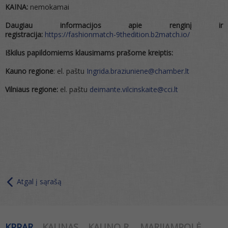
KAINA:
nemokamai
Daugiau informacijos apie renginį ir
registracija:
https://fashionmatch-9thedition.b2match.io/
Iškilus papildomiems klausimams prašome kreiptis:
Kauno regione
: el. paštu
Ingrida.braziuniene@chamber.lt
Vilniaus regione:
el. paštu
deimante.vilcinskaite@cci.lt
Atgal į sąrašą
KPPAR
KAUNAS
KAUNO R.
MARIJAMPOLĖ