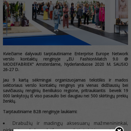
Kviečiame dalyvauti tarptautiniame Enterprise Europe Network
verslo kontaktų renginyje
„EU FashionMatch 9.0 @
MODEFABRIEK“ Amsterdame, Nyderlanduose
2020 M. SAUSIO
26-27 D.
Jau 9 kartą sėkmingai organizuojamas tekstilės ir mados
sektoriaus verslo kontaktų renginys yra vienas didžiausių bei
savičiausių renginių Beniliukso regione, pritraukiantis beveik 19
000 lankytojų iš viso pasaulio bei daugiau nei 500 skirtingų prekių
ženklų.
Tarptautiniame B2B renginyje laukiami:
Drabužių ir madingų aksesuarų mažmenininkai,
pirkėjai, prekybos platformos, platintojai ir agentai.