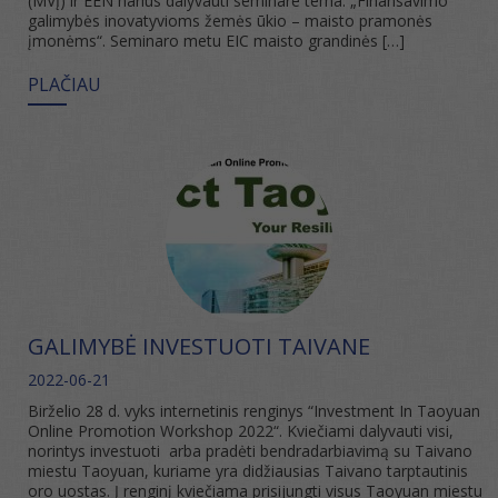
(MVĮ) ir EEN narius dalyvauti seminare tema: „Finansavimo
galimybės inovatyvioms žemės ūkio – maisto pramonės
įmonėms“. Seminaro metu EIC maisto grandinės […]
PLAČIAU
GALIMYBĖ INVESTUOTI TAIVANE
2022-06-21
Birželio 28 d. vyks internetinis renginys “Investment In Taoyuan
Online Promotion Workshop 2022“. Kviečiami dalyvauti visi,
norintys investuoti arba pradėti bendradarbiavimą su Taivano
miestu Taoyuan, kuriame yra didžiausias Taivano tarptautinis
oro uostas. Į renginį kviečiama prisijungti visus Taoyuan miestu