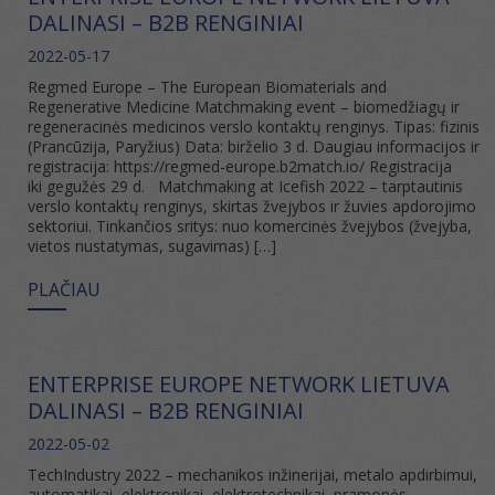
DALINASI – B2B RENGINIAI
2022-05-17
Regmed Europe – The European Biomaterials and
Regenerative Medicine Matchmaking event – biomedžiagų ir
regeneracinės medicinos verslo kontaktų renginys. Tipas: fizinis
(Prancūzija, Paryžius) Data: birželio 3 d. Daugiau informacijos ir
registracija: https://regmed-europe.b2match.io/ Registracija
iki gegužės 29 d. Matchmaking at Icefish 2022 – tarptautinis
verslo kontaktų renginys, skirtas žvejybos ir žuvies apdorojimo
sektoriui. Tinkančios sritys: nuo komercinės žvejybos (žvejyba,
vietos nustatymas, sugavimas) […]
PLAČIAU
ENTERPRISE EUROPE NETWORK LIETUVA
DALINASI – B2B RENGINIAI
2022-05-02
TechIndustry 2022 – mechanikos inžinerijai, metalo apdirbimui,
automatikai, elektronikai, elektrotechnikai, pramonės