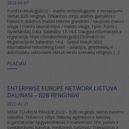
2022-03-07
FoodTechnology2022 – maisto technologijoms ir inovacijoms
skirtas B2B renginys. Tinkančios sritys: ateities gamyklos /
tvarios ir skaidrios maisto tiekimo grandinės / naujovės maisto
srityje / maisto laboratorijos / maisto sauga. Tipas: Fizinis (
Nyderlandai) Data: balandžio 13-14 d. Daugiau informacijos ir
registracija: https://foodtechnology2022.b2match.io/
Registracija iki: balandžio 14 d. Speed-Match 2022
International Networking Event – aviacijos, geležinkelių ir
automobilių sektoriams skirtas verslo kontaktų renginys. […]
PLAČIAU
ENTERPRISE EUROPE NETWORK LIETUVA
DALINASI – B2B RENGINIAI
2022-02-21
MBM TOURISM PRAGUE 2022 – B2B renginys, skirtas turizmo
sektoriui. Tinkamos sritys: Kelionių agentūros ir kelionių
organizatoriai/ Apgyvendinimas ir maitinimas/ SPA, poilsio ir
sveikatingumo kurortai, medicininis turizmas/ Transportas ir