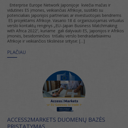
Enterprise Europe Network Japonijoje kviečia mažas ir
vidutines ES įmones, veikiančias Afrikoje, susitikti su
potencialiais Japonijos partneriais ar investuotojais bendriems
ES projektams Afrikoje. Vasario 18 d. organizuojamas virtualus
verslo kontaktų renginys „EU–Japan Business Matchmaking
with Africa 2022“, kuriame gali dalyvauti ES, Japonijos ir Afrikos
įmonės, besidominčios trišaliu verslo bendradarbiavimu
Afrikoje ir veikiančios tikslinėse srityse: […]
PLAČIAU
ACCESS2MARKETS DUOMENŲ BAZĖS
PRISTATYMAS