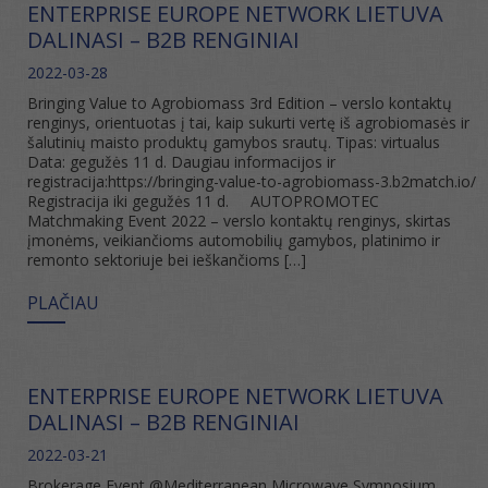
ENTERPRISE EUROPE NETWORK LIETUVA
DALINASI – B2B RENGINIAI
2022-03-28
Bringing Value to Agrobiomass 3rd Edition – verslo kontaktų
renginys, orientuotas į tai, kaip sukurti vertę iš agrobiomasės ir
šalutinių maisto produktų gamybos srautų. Tipas: virtualus
Data: gegužės 11 d. Daugiau informacijos ir
registracija:https://bringing-value-to-agrobiomass-3.b2match.io/
Registracija iki gegužės 11 d. AUTOPROMOTEC
Matchmaking Event 2022 – verslo kontaktų renginys, skirtas
įmonėms, veikiančioms automobilių gamybos, platinimo ir
remonto sektoriuje bei ieškančioms […]
PLAČIAU
ENTERPRISE EUROPE NETWORK LIETUVA
DALINASI – B2B RENGINIAI
2022-03-21
Brokerage Event @Mediterranean Microwave Symposium