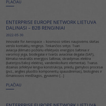
PLAČIAU
ENTERPRISE EUROPE NETWORK LIETUVA
DALINASI – B2B RENGINIAI
2022-05-30
Innovate for Aerospace – kosmoso srities naujovėms skirtas
verslo kontaktų renginys. Tinkančios sritys: Tvari
aviacija (klimato požiūriu efektyvūs energijos šaltiniai ir
varomoji jėga, biodegalai ir tvarūs aviaciniai degalai (SAF),
klimatui neutralūs energijos šaltiniai, skraidymas elektra
(baterijos/žalioji elektra), vandenilio/kuro elementai). Tvarus
dizainas (efektyvi lengva konstrukcija, priedų gamybos procesai
(pvz., anglies pluošto komponentų spausdinimas), biologinės ir
išmaniosios medžiagos, gyvavimo […]
PLAČIAU
ENTERPRISE EUROPE NETWORK LIETUVA