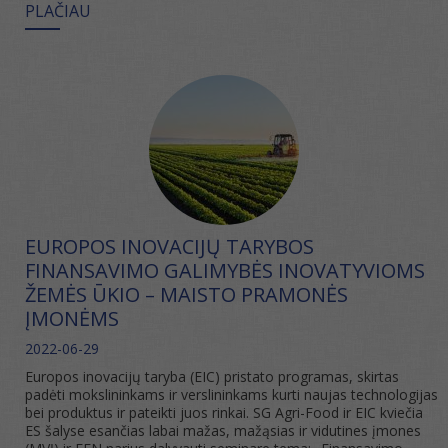
PLAČIAU
EUROPOS INOVACIJŲ TARYBOS
FINANSAVIMO GALIMYBĖS INOVATYVIOMS
ŽEMĖS ŪKIO – MAISTO PRAMONĖS
ĮMONĖMS
2022-06-29
Europos inovacijų taryba (EIC) pristato programas, skirtas
padėti mokslininkams ir verslininkams kurti naujas technologijas
bei produktus ir pateikti juos rinkai. SG Agri-Food ir EIC kviečia
ES šalyse esančias labai mažas, mažąsias ir vidutines įmones