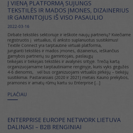
Į VIENĄ PLATFORMĄ SUJUNGS
TEKSTILĖS IR MADOS ĮMONES, DIZAINERIUS
IR GAMINTOJUS IŠ VISO PASAULIO
2022-03-16
Dirbate tekstilės sektoriuje ir ieškote naujų partnerių? Kviečiame
registruotis į virtualius, iš anksto suplanuotus susitikimus!
Textile Connect yra tarptautinė virtuali platforma,
jungianti tekstilės ir mados įmones, dizainerius, ieškančius
gamybos partnerių su gamintojais, paslaugų
teikėjais ir tiekėjais tekstilės ir avalynės srityje. Trečią kartą
organizuojamame tarptautiniame renginyje, kuris vyks gegužės
4-6 dienomis, vėl bus organizuojami virtualūs pirkėjų – tiekėjų
susitikimai. Pastaraisiais (2020 ir 2021) metais Kauno prekybos,
pramonės ir amatų rūmų kartu su Enterprise […]
PLAČIAU
ENTERPRISE EUROPE NETWORK LIETUVA
DALINASI – B2B RENGINIAI