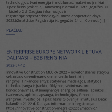
technologijos; tvari energija ir mobilumas; matavimo įrankiai.
Tipas: fizinis (Vokietija, Hanoveris) ir virtualus Data: gegužės 30
– birželio 2 d. Daugiau informacijos ir
registracija: https://technology-business-cooperation-days-
2022.b2match.io/ Registracija iki: gegužės 24 d. Connect […]
PLAČIAU
ENTERPRISE EUROPE NETWORK LIETUVA
DALINASI – B2B RENGINIAI
2022-04-12
Innovative Construction MEGRA 2022 – novatoriškiems statybų
sektoriaus sprendimams skirtas verslo kontaktų
renginys. Tinkančios sritys: statybinės medžiagos, statybos
technika, įranga ir įrankiai, šildymas, vėdinimas, oro
kondicionavimas, atsinaujinantys energijos šaltiniai, aplinkos
tvarkymas, aplinkos apsauga, technologijos, išmanieji
įrenginiai, investicijos. Tipas: fizinis (Slovėnija) ir virtualus Data:
balandžio 21-22 d. Daugiau informacijos ir registracija:
https://innovative-construction-megra-2022.b2match.io/