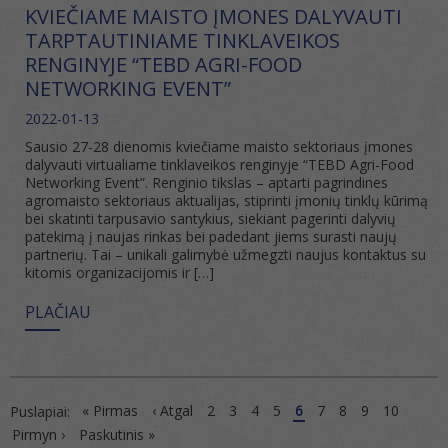
KVIEČIAME MAISTO ĮMONES DALYVAUTI
TARPTAUTINIAME TINKLAVEIKOS
RENGINYJE “TEBD AGRI-FOOD
NETWORKING EVENT”
2022-01-13
Sausio 27-28 dienomis kviečiame maisto sektoriaus įmones
dalyvauti virtualiame tinklaveikos renginyje “TEBD Agri-Food
Networking Event”. Renginio tikslas – aptarti pagrindines
agromaisto sektoriaus aktualijas, stiprinti įmonių tinklų kūrimą
bei skatinti tarpusavio santykius, siekiant pagerinti dalyvių
patekimą į naujas rinkas bei padedant jiems surasti naujų
partnerių. Tai – unikali galimybė užmegzti naujus kontaktus su
kitomis organizacijomis ir […]
PLAČIAU
« Pirmas
‹ Atgal
2
3
4
5
6
7
8
9
10
Puslapiai:
Pirmyn ›
Paskutinis »