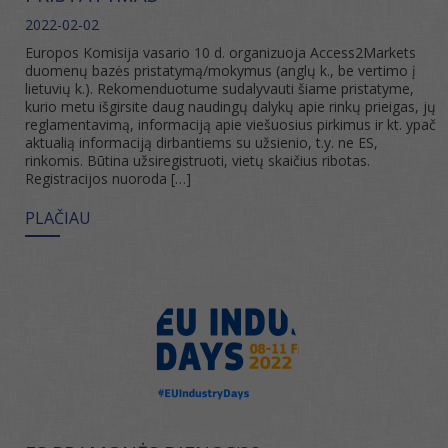
2022-02-02
Europos Komisija vasario 10 d. organizuoja Access2Markets
duomenų bazės pristatymą/mokymus (anglų k., be vertimo į
lietuvių k.). Rekomenduotume sudalyvauti šiame pristatyme,
kurio metu išgirsite daug naudingų dalykų apie rinkų prieigas, jų
reglamentavimą, informaciją apie viešuosius pirkimus ir kt. ypač
aktualią informaciją dirbantiems su užsienio, t.y. ne ES,
rinkomis. Būtina užsiregistruoti, vietų skaičius ribotas.
Registracijos nuoroda […]
PLAČIAU