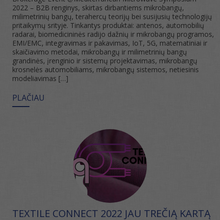
2022 – B2B renginys, skirtas dirbantiems mikrobangų,
milimetrinių bangų, terahercų teorijų bei susijusių technologijų
pritaikymų srityje. Tinkantys produktai: antenos, automobilių
radarai, biomedicininės radijo dažnių ir mikrobangų programos,
EMI/EMC, integravimas ir pakavimas, IoT, 5G, matematiniai ir
skaičiavimo metodai, mikrobangų ir milimetrinių bangų
grandinės, įrenginio ir sistemų projektavimas, mikrobangų
krosnelės automobiliams, mikrobangų sistemos, netiesinis
modeliavimas […]
PLAČIAU
TEXTILE CONNECT 2022 JAU TREČIĄ KARTĄ