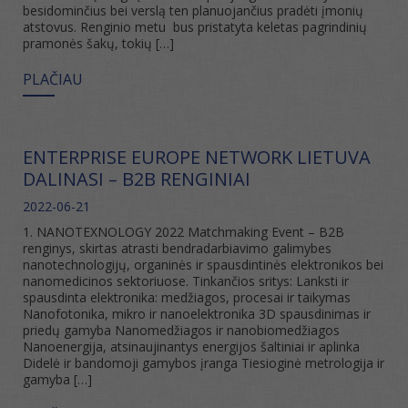
besidominčius bei verslą ten planuojančius pradėti įmonių
atstovus. Renginio metu bus pristatyta keletas pagrindinių
pramonės šakų, tokių […]
PLAČIAU
ENTERPRISE EUROPE NETWORK LIETUVA
DALINASI – B2B RENGINIAI
2022-06-21
1. NANOTEXNOLOGY 2022 Matchmaking Event – B2B
renginys, skirtas atrasti bendradarbiavimo galimybes
nanotechnologijų, organinės ir spausdintinės elektronikos bei
nanomedicinos sektoriuose. Tinkančios sritys: Lanksti ir
spausdinta elektronika: medžiagos, procesai ir taikymas
Nanofotonika, mikro ir nanoelektronika 3D spausdinimas ir
priedų gamyba Nanomedžiagos ir nanobiomedžiagos
Nanoenergija, atsinaujinantys energijos šaltiniai ir aplinka
Didelė ir bandomoji gamybos įranga Tiesioginė metrologija ir
gamyba […]