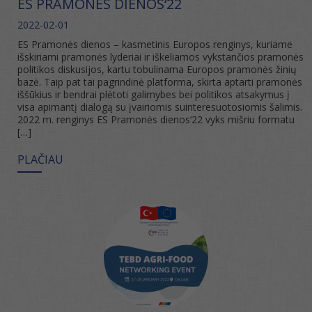
ES PRAMONĖS DIENOS‘22
2022-02-01
ES Pramonės dienos – kasmetinis Europos renginys, kuriame
išskiriami pramonės lyderiai ir iškeliamos vykstančios pramonės
politikos diskusijos, kartu tobulinama Europos pramonės žinių
bazė. Taip pat tai pagrindinė platforma, skirta aptarti pramonės
iššūkius ir bendrai plėtoti galimybes bei politikos atsakymus į
visa apimantį dialogą su įvairiomis suinteresuotosiomis šalimis.
2022 m. renginys ES Pramonės dienos‘22 vyks mišriu formatu
[…]
PLAČIAU