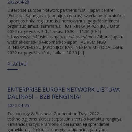
2022-04-28
Enterprise Europe Network partneris “EU – Japan centre”
(Europos Sąjungos ir Japonijos centras) kviečia besidominčius
Japonijos rinka registruotis į nemokamus, gegužės mėnesį
organizuojamus, seminarus. IOT RINKA JAPONIJOJE Data:
2022 m. gegužės 3 d., Laikas: 10:30 – 11:30 (CET)
https://www.eubusinessinjapan.eu/library/event/about-japan-
webinar-series-194-iot-market-japan VEIKSMINGO
BENDRAVIMO SU JAPONIJOS PARTNERIAIS METODAI Data:
2022 m. gegužės 10 d., Laikas: 10:30 […]
PLAČIAU
ENTERPRISE EUROPE NETWORK LIETUVA
DALINASI – B2B RENGINIAI
2022-04-25
Technology & Business Cooperation Days 2022 –
technologijoms skirtas tarptautinis verslo kontaktų renginys.
Tinkančios sritys: Pramonė 4 bei išmanieji sprendimai
gamykloms; išteklius ir energiją taupančios gamybos