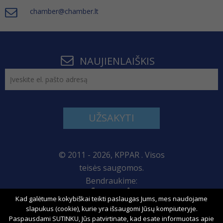
chamber@chamber.lt
NAUJIENLAIŠKIS
UŽSAKYTI
© 2011 - 2026, KPPAR . Visos
teisės saugomos.
Bendraukime:
Kad galėtume kokybiškai teikti paslaugas Jums, mes naudojame
Svetainės žemėlapis
slapukus (cookie), kurie yra išsaugomi Jūsų kompiuteryje.
Paspausdami SUTINKU, Jūs patvirtinate, kad esate informuotas apie