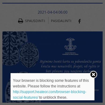
2021-04-04 06:00
SPAUSDINTI:
PASIDALINTI:
SHARE ON FA
Your browser is blocking some features of this
website. Please follow the instructions at
http://support.heateor.com/browser-blocking-
social-features/
to unblock these.