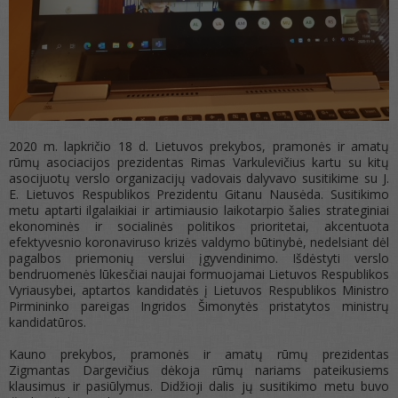
2020 m. lapkričio 18 d. Lietuvos prekybos, pramonės ir amatų
rūmų asociacijos prezidentas Rimas Varkulevičius kartu su kitų
asocijuotų verslo organizacijų vadovais dalyvavo susitikime su J.
E. Lietuvos Respublikos Prezidentu Gitanu Nausėda. Susitikimo
metu aptarti ilgalaikiai ir artimiausio laikotarpio šalies strateginiai
ekonominės ir socialinės politikos prioritetai, akcentuota
efektyvesnio koronaviruso krizės valdymo būtinybė, nedelsiant dėl
pagalbos priemonių verslui įgyvendinimo. Išdėstyti verslo
bendruomenės lūkesčiai naujai formuojamai Lietuvos Respublikos
Vyriausybei, aptartos kandidatės į Lietuvos Respublikos Ministro
Pirmininko pareigas Ingridos Šimonytės pristatytos ministrų
kandidatūros.
Kauno prekybos, pramonės ir amatų rūmų prezidentas
Zigmantas Dargevičius dėkoja rūmų nariams pateikusiems
klausimus ir pasiūlymus. Didžioji dalis jų susitikimo metu buvo