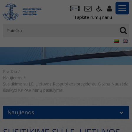
Tapkite rūmų nariu
Pradžia
/
Naujienos
/
Susitikime su J.E. Lietuvos Respublikos prezidentu Gitanu Nausėda
išsakyti KPPAR narių pasiūlymai
Naujienos
SUSITIKIME SU J.E. LIETUVOS