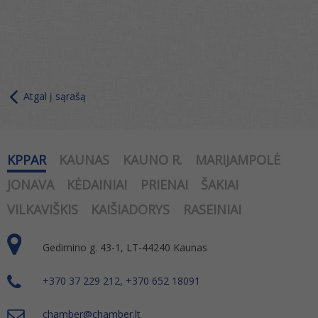
Atgal į sąrašą
KPPAR
KAUNAS
KAUNO R.
MARIJAMPOLĖ
JONAVA
KĖDAINIAI
PRIENAI
ŠAKIAI
VILKAVIŠKIS
KAIŠIADORYS
RASEINIAI
Gedimino g. 43-1, LT-44240 Kaunas
+370 37 229 212, +370 652 18091
chamber@chamber.lt