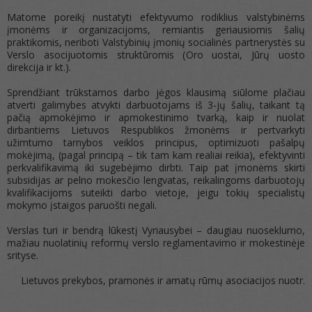
Matome poreikį nustatyti efektyvumo rodiklius valstybinėms
įmonėms ir organizacijoms, remiantis geriausiomis šalių
praktikomis, neriboti Valstybinių įmonių socialinės partnerystės su
Verslo asocijuotomis struktūromis (Oro uostai, Jūrų uosto
direkcija ir kt.).
Sprendžiant trūkstamos darbo jėgos klausimą siūlome plačiau
atverti galimybes atvykti darbuotojams iš 3-jų šalių, taikant tą
pačią apmokėjimo ir apmokestinimo tvarką, kaip ir nuolat
dirbantiems Lietuvos Respublikos žmonėms ir pertvarkyti
užimtumo tarnybos veiklos principus, optimizuoti pašalpų
mokėjimą, (pagal principą – tik tam kam realiai reikia), efektyvinti
perkvalifikavimą iki sugebėjimo dirbti. Taip pat įmonėms skirti
subsidijas ar pelno mokesčio lengvatas, reikalingoms darbuotojų
kvalifikacijoms suteikti darbo vietoje, jeigu tokių specialistų
mokymo įstaigos paruošti negali.
Verslas turi ir bendrą lūkestį Vyriausybei – daugiau nuoseklumo,
mažiau nuolatinių reformų verslo reglamentavimo ir mokestinėje
srityse.
Lietuvos prekybos, pramonės ir amatų rūmų asociacijos nuotr.