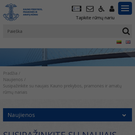
Tapkite rūmų nariu
Pradžia
/
Naujienos
/
Susipažinkite su naujais Kauno prekybos, pramonės ir amatų
rūmų nariais
Naujienos
SUSIPAŽINKITE SU NAUJAIS