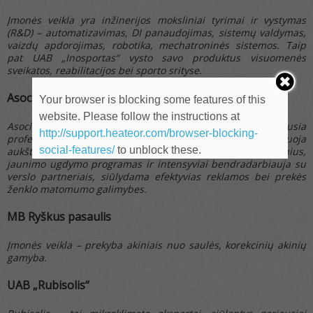
Įmonės veikla yra inžinerijos moksliniai tyrimai ir vystymas
(R&D) – automatizavimas, DI panaudojimas, sistemų valdymas,
vaizdų apdorojimas, robotika, mechatroninės sistemos. Taip
pat
UAB
„Inosportas“ vysto savo produktus visuomenės
sveikatos, reabilitacijos bei sporto srityse.
Asociacija Regionų krepšinio lyga
Your browser is blocking some features of this
website. Please follow the instructions at
Asociacija Regionų krepšinio lyga (RKL) yra d
idžiausia
http://support.heateor.com/browser-blocking-
profesionali jaunimo krepšinio lyga Lietuvoje. Organizuoja
social-features/
to unblock these.
aukšto lygio nacionalinius ir tarptautinius krepšinio renginius,
jaunimo ugdymo programas ir intensyviai bendradarbiauja su
verslo partneriais, siūlydama efektyvias reklamos bei prekės
ženklo matomumo galimybes.
MB Ryškus pasaulis
Įmonės veikla – prekyba akiniais nuo saulės, korekcinių akinių
gamyba.
UAB
„
Rubisolis
“