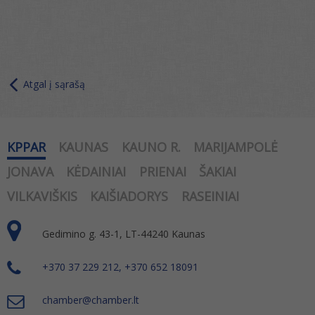
Atgal į sąrašą
KPPAR
KAUNAS
KAUNO R.
MARIJAMPOLĖ
JONAVA
KĖDAINIAI
PRIENAI
ŠAKIAI
VILKAVIŠKIS
KAIŠIADORYS
RASEINIAI
Gedimino g. 43-1, LT-44240 Kaunas
+370 37 229 212, +370 652 18091
chamber@chamber.lt