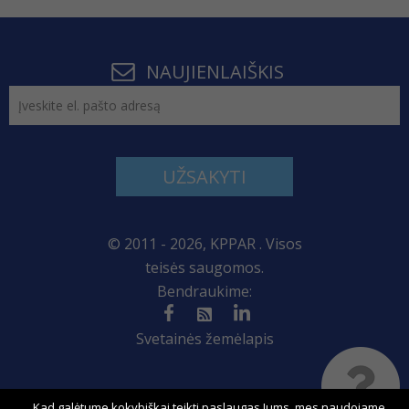
NAUJIENLAIŠKIS
UŽSAKYTI
© 2011 - 2026, KPPAR . Visos
teisės saugomos.
Bendraukime:
Svetainės žemėlapis
Kad galėtume kokybiškai teikti paslaugas Jums, mes naudojame