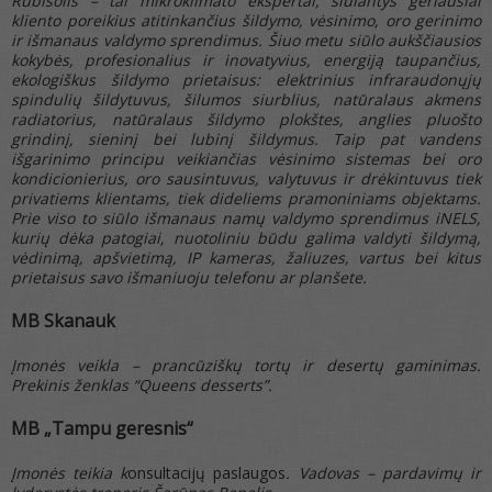
Rubisolis
– tai mikroklimato ekspertai, siūlantys geriausiai
kliento poreikius atitinkančius šildymo, vėsinimo, oro gerinimo
ir išmanaus valdymo sprendimus. Šiuo metu siūlo aukščiausios
kokybės, profesionalius ir inovatyvius, energiją taupančius,
ekologiškus šildymo prietaisus: elektrinius infraraudonųjų
spindulių šildytuvus, šilumos siurblius, natūralaus akmens
radiatorius, natūralaus šildymo plokštes, anglies pluošto
grindinį, sieninį bei lubinį šildymus. Taip pat vandens
išgarinimo principu veikiančias vėsinimo sistemas bei oro
kondicionierius, oro sausintuvus, valytuvus ir drėkintuvus tiek
privatiems klientams, tiek dideliems pramoniniams objektams.
Prie viso to siūlo išmanaus namų valdymo sprendimus iNELS,
kurių dėka patogiai, nuotoliniu būdu galima valdyti šildymą,
vėdinimą, apšvietimą, IP kameras, žaliuzes, vartus bei kitus
prietaisus savo išmaniuoju telefonu ar planšete.
MB Skanauk
Įmonės veikla – prancūziškų tortų ir desertų gaminimas.
Prekinis ženklas “Queens desserts”.
MB
„Tampu geresnis“
Įmonės teikia k
onsultacijų paslaugos
. Vadovas – pardavimų ir