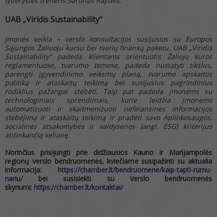
lyderystės treneris Šarūnas Rapalis.
UAB „Viridis Sustainability“
Įmonės veikla – verslo konsultacijos susijusios su Europos
Sąjungos Žaliuoju kursu bei tvarių finansų paketu. UAB „Viridis
Sustainability“ padeda klientams orientuotis Žaliojo kuros
reglamentuose, tvarumo temose, padeda nustatyti tikslus,
parengti įgyvendinimo veiksmų planą, tvarumo apskaitos
politiką ir ataskaitų teikimą bei susijusius pagrindinius
rodiklius pažangai stebėti. Taip pat padeda įmonėms su
technologiniais sprendimais, kurie leidžia įmonėms
automatizuoti ir skaitmenizuoti nefinansinės informacijos
stebėjimą ir ataskaitų teikimą ir pradėti savo Aplinkosaugos,
socialinės atsakomybės ir valdysenos (angl. ESG) kriterijus
atitinkančią kelionę.
Norinčius prisijungti prie didžiausios Kauno ir Marijampolės
regionų verslo bendruomenės, kviečiame susipažinti su aktualia
informacija:
https://chamber.lt/bendruomene/kaip-tapti-rumu-
nariu/
bei susisiekti su Verslo bendruomenės
skyriumi:
https://chamber.lt/kontaktai/