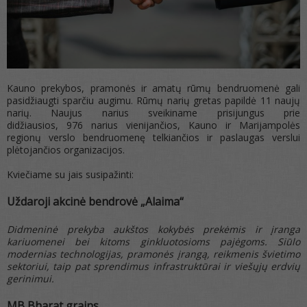
Kauno prekybos, pramonės ir amatų rūmų bendruomenė gali
pasidžiaugti sparčiu augimu. Rūmų narių gretas papildė 11 naujų
narių. Naujus narius sveikiname prisijungus prie
didžiausios, 976 narius vienijančios, Kauno ir Marijampolės
regionų verslo bendruomenę telkiančios ir paslaugas verslui
plėtojančios organizacijos.
Kviečiame su jais susipažinti:
Uždaroji akcinė bendrovė
„Alaima“
Didmeninė prekyba aukštos kokybės prekėmis ir įranga
kariuomenei bei kitoms ginkluotosioms pajėgoms. Siūlo
modernias technologijas, pramonės įrangą, reikmenis švietimo
sektoriui, taip pat sprendimus infrastruktūrai ir viešųjų erdvių
gerinimui.
MB Bharat grains