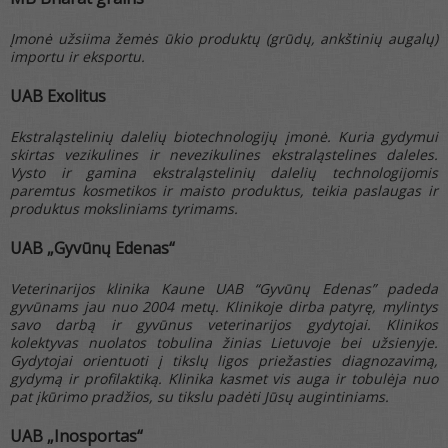
Įmonė užsiima žemės ūkio produktų (grūdų, ankštinių augalų)
importu ir eksportu.
UAB Exolitus
Ekstraląstelinių dalelių biotechnologijų įmonė. Kuria gydymui
skirtas vezikulines ir nevezikulines ekstraląstelines daleles.
Vysto ir gamina ekstraląstelinių dalelių technologijomis
paremtus kosmetikos ir maisto produktus, teikia paslaugas ir
produktus moksliniams tyrimams.
UAB
„Gyvūnų Edenas“
Veterinarijos klinika Kaune UAB “Gyvūnų Edenas” padeda
gyvūnams jau nuo 2004 metų. Klinikoje dirba patyrę, mylintys
savo darbą ir gyvūnus veterinarijos gydytojai. Klinikos
kolektyvas nuolatos tobulina žinias Lietuvoje bei užsienyje.
Gydytojai orientuoti į tikslų ligos priežasties diagnozavimą,
gydymą ir profilaktiką. Klinika kasmet vis auga ir tobulėja nuo
pat įkūrimo pradžios, su tikslu padėti Jūsų augintiniams.
UAB
„Inosportas“