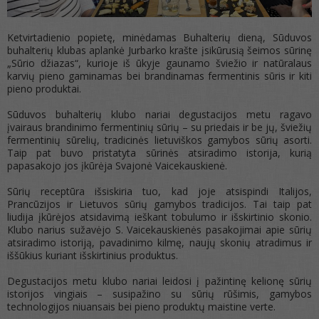
Ketvirtadienio popietę, minėdamas Buhalterių dieną, Sūduvos
buhalterių klubas aplankė Jurbarko krašte įsikūrusią šeimos sūrinę
„Sūrio džiazas“, kurioje iš ūkyje gaunamo šviežio ir natūralaus
karvių pieno gaminamas bei brandinamas fermentinis sūris ir kiti
pieno produktai.
Sūduvos buhalterių klubo nariai degustacijos metu ragavo
įvairaus brandinimo fermentinių sūrių – su priedais ir be jų, šviežių
fermentinių sūrelių, tradicinės lietuviškos gamybos sūrių asorti.
Taip pat buvo pristatyta sūrinės atsiradimo istorija, kurią
papasakojo jos įkūrėja Svajonė Vaicekauskienė.
Sūrių receptūra išsiskiria tuo, kad joje atsispindi Italijos,
Prancūzijos ir Lietuvos sūrių gamybos tradicijos. Tai taip pat
liudija įkūrėjos atsidavimą ieškant tobulumo ir išskirtinio skonio.
Klubo narius sužavėjo S. Vaicekauskienės pasakojimai apie sūrių
atsiradimo istoriją, pavadinimo kilmę, naujų skonių atradimus ir
iššūkius kuriant išskirtinius produktus.
Degustacijos metu klubo nariai leidosi į pažintinę kelionę sūrių
istorijos vingiais – susipažino su sūrių rūšimis, gamybos
technologijos niuansais bei pieno produktų maistine verte.