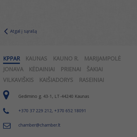
Atgal į sąrašą
KPPAR
KAUNAS
KAUNO R.
MARIJAMPOLĖ
JONAVA
KĖDAINIAI
PRIENAI
ŠAKIAI
VILKAVIŠKIS
KAIŠIADORYS
RASEINIAI
Gedimino g. 43-1, LT-44240 Kaunas
+370 37 229 212, +370 652 18091
chamber@chamber.lt