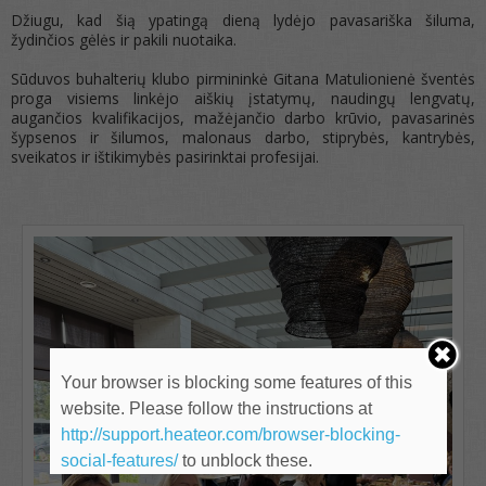
Džiugu, kad šią ypatingą dieną lydėjo pavasariška šiluma,
žydinčios gėlės ir pakili nuotaika.
Sūduvos buhalterių klubo pirmininkė Gitana Matulionienė šventės
proga visiems linkėjo aiškių įstatymų, naudingų lengvatų,
augančios kvalifikacijos, mažėjančio darbo krūvio, pavasarinės
šypsenos ir šilumos, malonaus darbo, stiprybės, kantrybės,
sveikatos ir ištikimybės pasirinktai profesijai.
Your browser is blocking some features of this
website. Please follow the instructions at
http://support.heateor.com/browser-blocking-
social-features/
to unblock these.