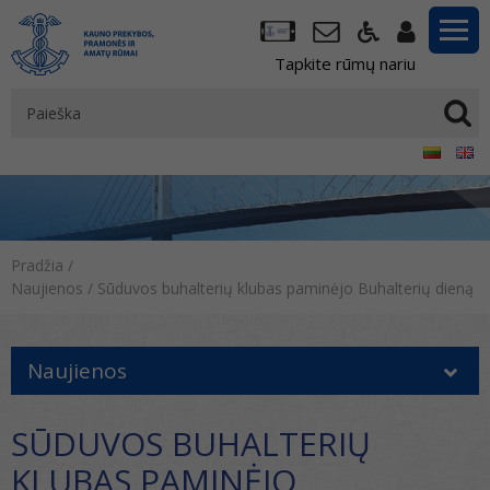
Tapkite rūmų nariu
Pradžia
/
Naujienos
/
Sūduvos buhalterių klubas paminėjo Buhalterių dieną
Naujienos
SŪDUVOS BUHALTERIŲ
KLUBAS PAMINĖJO