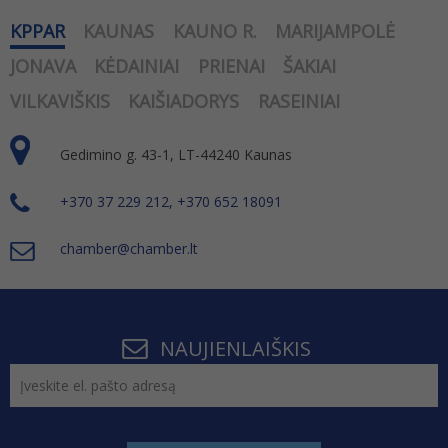
KPPAR
KAUNAS
KAUNO R.
MARIJAMPOLĖ
JONAVA
KĖDAINIAI
PRIENAI
ŠAKIAI
VILKAVIŠKIS
KAIŠIADORYS
RASEINIAI
Gedimino g. 43-1, LT-44240 Kaunas
+370 37 229 212, +370 652 18091
chamber@chamber.lt
NAUJIENLAIŠKIS