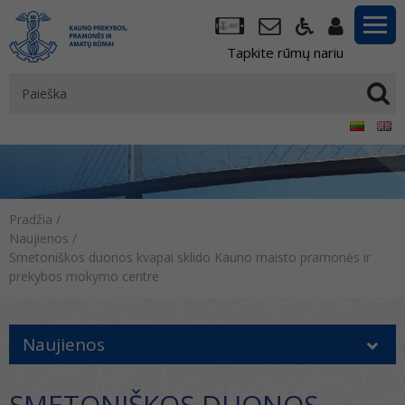
Tapkite rūmų nariu
Pradžia
/
Naujienos
/
Smetoniškos duonos kvapai sklido Kauno maisto pramonės ir
prekybos mokymo centre
Naujienos
SMETONIŠKOS DUONOS