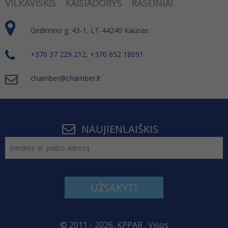
VILKAVIŠKIS
KAIŠIADORYS
RASEINIAI
Gedimino g. 43-1, LT-44240 Kaunas
+370 37 229 212, +370 652 18091
chamber@chamber.lt
NAUJIENLAIŠKIS
UŽSAKYTI
© 2011 - 2026, KPPAR . Visos