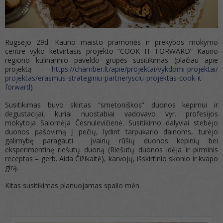
Rugsėjo 29d. Kauno maisto pramonės ir prekybos mokymo
centre vyko ketvirtasis projekto “COOK IT FORWARD” Kauno
regiono kulinarinio paveldo grupės susitikimas (plačiau apie
projektą –
https://chamber.lt/apie/
projektai/vykdomi-projektai/
projektas/erasmus-strateginiu-
partnerysciu-projektas-cook-
it-
forward
)
Susitikimas buvo skirtas “smetoniškos” duonos kepimui ir
degustacijai, kuriai nuostabiai vadovavo vyr. profesijos
mokytoja Salomėja Česnulevičienė. Susitikimo dalyviai stebėjo
duonos pašovimą į pečių, lydint tarpukario dainoms, turėjo
galimybę paragauti įvairių rūšių duonos kepinių bei
eksperimentinę riešutų duoną (Riešutų duonos idėja ir pirminis
receptas – gerb. Aida Čižikaitė), karvojų, išskirtinio skonio ir kvapo
girą.
Kitas susitikimas planuojamas spalio mėn.