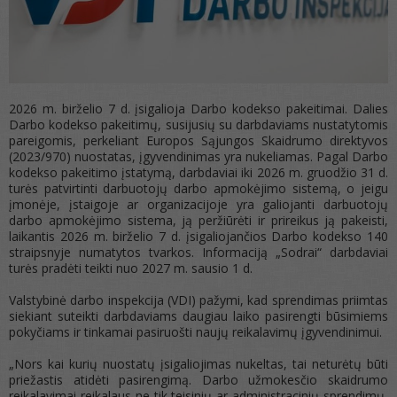
2026 m. birželio 7 d. įsigalioja Darbo kodekso pakeitimai. Dalies
Darbo kodekso pakeitimų, susijusių su darbdaviams nustatytomis
pareigomis, perkeliant Europos Sąjungos Skaidrumo direktyvos
(2023/970) nuostatas, įgyvendinimas yra nukeliamas. Pagal Darbo
kodekso pakeitimo įstatymą, darbdaviai iki 2026 m. gruodžio 31 d.
turės patvirtinti darbuotojų darbo apmokėjimo sistemą, o jeigu
įmonėje, įstaigoje ar organizacijoje yra galiojanti darbuotojų
darbo apmokėjimo sistema, ją peržiūrėti ir prireikus ją pakeisti,
laikantis 2026 m. birželio 7 d. įsigaliojančios Darbo kodekso 140
straipsnyje numatytos tvarkos. Informaciją „Sodrai“ darbdaviai
turės pradėti teikti nuo 2027 m. sausio 1 d.
Valstybinė darbo inspekcija (VDI) pažymi, kad sprendimas priimtas
siekiant suteikti darbdaviams daugiau laiko pasirengti būsimiems
pokyčiams ir tinkamai pasiruošti naujų reikalavimų įgyvendinimui.
„Nors kai kurių nuostatų įsigaliojimas nukeltas, tai neturėtų būti
priežastis atidėti pasirengimą. Darbo užmokesčio skaidrumo
reikalavimai reikalaus ne tik teisinių ar administracinių sprendimų,