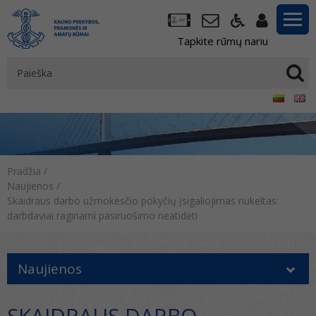
Tapkite rūmų nariu
Pradžia
/
Naujienos
/
Skaidraus darbo užmokesčio pokyčių įsigaliojimas nukeltas:
darbdaviai raginami pasiruošimo neatidėti
Naujienos
SKAIDRAUS DARBO