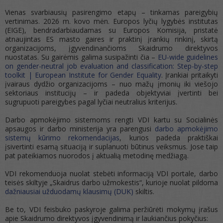
Vienas svarbiausių pasirengimo etapų – tinkamas pareigybių
vertinimas. 2026 m. kovo mėn. Europos lyčių lygybės institutas
(EIGE), bendradarbiaudamas su Europos Komisija, pristatė
atnaujintas ES masto gaires ir praktinį įrankių rinkinį, skirtą
organizacijoms, įgyvendinančioms Skaidrumo direktyvos
nuostatas. Su gairėmis galima susipažinti čia –
EU-wide guidelines
on gender-neutral job evaluation and classification: Step-by-step
toolkit | European Institute for Gender Equality
. Įrankiai pritaikyti
įvairaus dydžio organizacijoms – nuo mažų įmonių iki viešojo
sektoriaus institucijų – ir padeda objektyviai įvertinti bei
sugrupuoti pareigybes pagal lyčiai neutralius kriterijus.
Darbo apmokėjimo sistemoms rengti VDI kartu su Socialinės
apsaugos ir darbo ministerija yra parengusi
darbo apmokėjimo
sistemų kūrimo rekomendacijas
, kurios padeda praktiškai
įsivertinti esamą situaciją ir suplanuoti būtinus veiksmus. Jose taip
pat pateikiamos nuorodos į aktualią metodinę medžiagą.
VDI rekomenduoja nuolat stebėti informaciją VDI portale, darbo
teisės skiltyje „Skaidrus darbo užmokestis“, kurioje nuolat pildoma
dažniausiai užduodamų klausimų (DUK)
skiltis.
Be to, VDI feisbuko paskyroje galima peržiūrėti mokymų įrašus
apie Skaidrumo direktyvos įgyvendinimą ir laukiančius pokyčius: