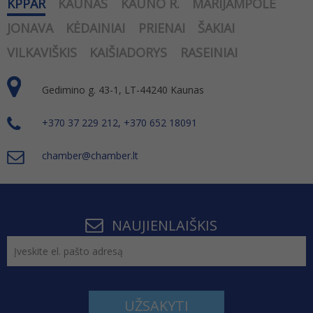
KPPAR
KAUNAS
KAUNO R.
MARIJAMPOLĖ
JONAVA
KĖDAINIAI
PRIENAI
ŠAKIAI
VILKAVIŠKIS
KAIŠIADORYS
RASEINIAI
Gedimino g. 43-1, LT-44240 Kaunas
+370 37 229 212, +370 652 18091
chamber@chamber.lt
NAUJIENLAIŠKIS
UŽSAKYTI