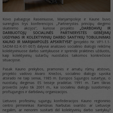
Kovo pabaigoje Raseiniuose, Marijampolėje ir Kaune buvo
surengtos trys konferencijos „Partnerystės principų diegimo
skatinimo akcijos“, kuriose projekto
„DARBDAVIŲ IR
DARBUOTOJŲ SOCIALINĖS PARTNERYSTĖS GEBĖJIMŲ
UGDYMAS IR KOLEKTYVINIŲ DARBO SANTYKIŲ TOBULINIMAS
KAUNO IR MARIJAMPOLĖS APSKRITYSE“
(projekto Nr. VP1-1.1-
SADM-02-K-01-007) dalyviai analizavo socialinio dialogo reikšmę
kolektyviniuose darbo santykiuose ir sprendė praktines užduotis,
kaip kolektyvinių sutarčių nuostatos taikomos konkrečiose
situacijose.
Pasak Kauno prekybos, pramonės ir amatų rūmų atstovo,
projekto vadovo Aivaro Kniežos, socialinio dialogo sąvoka
atsirado ne taip seniai, 1985 m. Europos Sąjungos sutartyje, o
nuostatų diegimas ES teisėje pradėtas 1991 m. Tam tikras
proveržis įvyko tik 2001 m., kai socialiniu dialogu susidomėjo
profsąjungos ir darbdavių organizacijos.
Lietuvos profesinių sąjungų konfederacijos Kauno regioninio
centro pirmininkas Ramūnas Narbutas svarsto: ar Lietuvoje
negalim, ar nenorim susitarti dėl kolektyvinių darbo santykių?