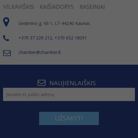
VILKAVIŠKIS
KAIŠIADORYS
RASEINIAI
Gedimino g. 43-1, LT-44240 Kaunas
+370 37 229 212, +370 652 18091
chamber@chamber.lt
NAUJIENLAIŠKIS
UŽSAKYTI