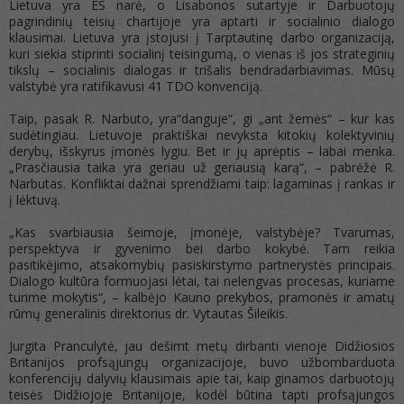
Lietuva yra ES narė, o Lisabonos sutartyje ir Darbuotojų
pagrindinių teisių chartijoje yra aptarti ir socialinio dialogo
klausimai. Lietuva yra įstojusi į Tarptautinę darbo organizaciją,
kuri siekia stiprinti socialinį teisingumą, o vienas iš jos strateginių
tikslų – socialinis dialogas ir trišalis bendradarbiavimas. Mūsų
valstybė yra ratifikavusi 41 TDO konvenciją.
Taip, pasak R. Narbuto, yra“danguje“, gi „ant žemės“ – kur kas
sudėtingiau. Lietuvoje praktiškai nevyksta kitokių kolektyvinių
derybų, išskyrus įmonės lygiu. Bet ir jų aprėptis – labai menka.
„Prasčiausia taika yra geriau už geriausią karą“, – pabrėžė R.
Narbutas. Konfliktai dažnai sprendžiami taip: lagaminas į rankas ir
į lėktuvą.
„Kas svarbiausia šeimoje, įmonėje, valstybėje? Tvarumas,
perspektyva ir gyvenimo bei darbo kokybė. Tam reikia
pasitikėjimo, atsakomybių pasiskirstymo partnerystės principais.
Dialogo kultūra formuojasi lėtai, tai nelengvas procesas, kuriame
turime mokytis“, – kalbėjo Kauno prekybos, pramonės ir amatų
rūmų generalinis direktorius dr. Vytautas Šileikis.
Jurgita Pranculytė, jau dešimt metų dirbanti vienoje Didžiosios
Britanijos profsąjungų organizacijoje, buvo užbombarduota
konferencijų dalyvių klausimais apie tai, kaip ginamos darbuotojų
teisės Didžiojoje Britanijoje, kodėl būtina tapti profsąjungos