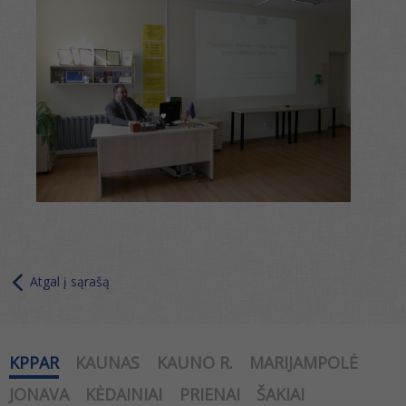
Atgal į sąrašą
KPPAR
KAUNAS
KAUNO R.
MARIJAMPOLĖ
JONAVA
KĖDAINIAI
PRIENAI
ŠAKIAI