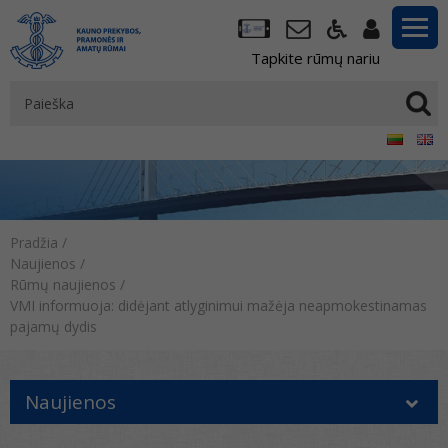
Tapkite rūmų nariu
Pradžia
/
Naujienos
/
Rūmų naujienos
/
VMI informuoja: didėjant atlyginimui mažėja neapmokestinamas
pajamų dydis
Naujienos