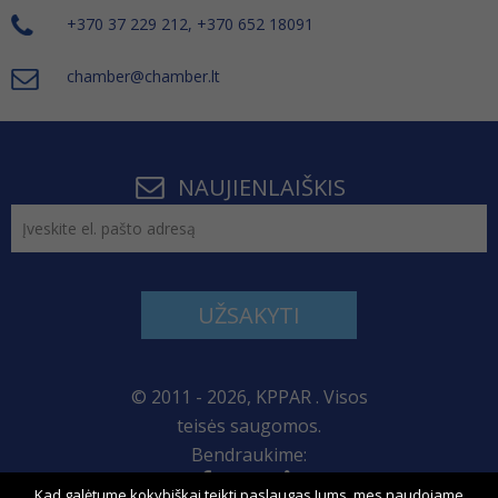
+370 37 229 212, +370 652 18091
chamber@chamber.lt
NAUJIENLAIŠKIS
UŽSAKYTI
© 2011 - 2026, KPPAR . Visos
teisės saugomos.
Bendraukime:
Kad galėtume kokybiškai teikti paslaugas Jums, mes naudojame