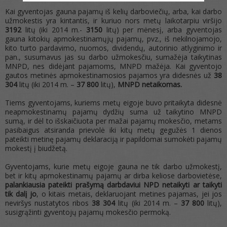
Kai gyventojas gauna pajamų iš kelių darboviečių, arba, kai darbo
užmokestis yra kintantis, ir kuriuo nors metų laikotarpiu viršijo
3192
litų (iki 2014 m.-
3150
litų) per mėnesį, arba gyventojas
gauna kitokių apmokestinamųjų pajamų, pvz., iš nekilnojamojo,
kito turto pardavimo, nuomos, dividendų, autorinio atlyginimo ir
pan., susumavus jas su darbo užmokesčiu, sumažėja taikytinas
MNPD, nes didėjant pajamoms, MNPD mažėja. Kai gyventojo
gautos metinės apmokestinamosios pajamos yra didesnės už
38
304
litų (iki 2014 m. –
37 800
litų),
MNPD netaikomas.
Tiems gyventojams, kuriems metų eigoje buvo pritaikyta didesnė
neapmokestinamų pajamų dydžių suma už taikytino MNPD
sumą, ir dėl to išskaičiuota per mažai pajamų mokesčio, metams
pasibaigus atsiranda prievolė iki kitų metų gegužės 1 dienos
pateikti metinę pajamų deklaraciją ir papildomai sumokėti pajamų
mokestį į biudžetą.
Gyventojams, kurie metų eigoje gauna ne tik darbo užmokestį,
bet ir kitų apmokestinamų pajamų ar dirba keliose darbovietėse,
palankiausia pateikti prašymą darbdaviui NPD netaikyti ar taikyti
tik dalį jo
, o kitais metais, deklaruojant metines pajamas, jei jos
neviršys nustatytos ribos
38 304
litų (iki 2014 m. –
37 800
litų),
susigrąžinti gyventojų pajamų mokesčio permoką.