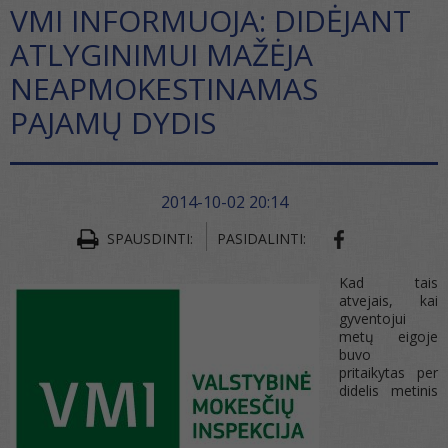
VMI INFORMUOJA: DIDĖJANT
ATLYGINIMUI MAŽĖJA
NEAPMOKESTINAMAS
PAJAMŲ DYDIS
2014-10-02 20:14
SHARE ON FA
SPAUSDINTI:
PASIDALINTI:
Kad tais
atvejais, kai
gyventojui
metų eigoje
buvo
pritaikytas per
didelis metinis