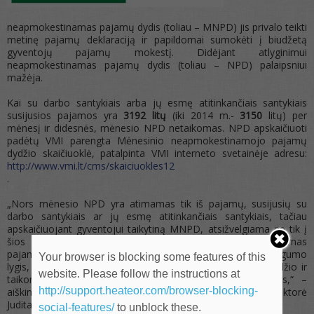
neapmokestinamas pajamų dydis (toliau – MNPD) jis privalo teikti
metinę pajamų deklaraciją ir papildomai sumokėti į biudžetą
gyventojų pajamų mokestį. Didėjant atlyginimui
neapmokestinamas pajamų dydis (toliau – NPD) palaipsniui
mažėja.
Kai su darbo santykiais arba jų esmę atitinkančiais santykiais
susijusios pajamos yra
3192 lit
ų
(iki 2014 m.-
3150
litų) per
mėnesį ir didesnės, mėnesio NPD netaikomas. NPD apskaičiuoti
padėtų VMI parengta Mėnesinio neapmokestinamojo pajamų
dydžio skaičiuoklė, patalpinta VMI interneto svetainėje adresu:
http://www.vmi.lt/cms/skaiciuokles12
.
„Nors mėnesio NPD yra atimamas tik iš pajamų, susijusių su
darbo santykiais ar jų esmę atitinkančiais santykiais, tačiau
apskaičiuojant gyventojui taikytiną MNPD, atsižvelgiama ne tik į
šios rūšies pajamas, bet ir į kitas metines apmokestinamas
pajamas. Gyventojams, kuriems nustatytas mažesnis darbingumo
Your browser is blocking some features of this
lygis, NPD taikymas nepriklauso nuo gaunamų pajamų dydžio ir
website. Please follow the instructions at
taikomas tik su darbo santykiais susijusioms pajamoms,“ –
http://support.heateor.com/browser-blocking-
aiškina Kauno AVMI Mokestinių prievolių departamento direktorė
Judita Stankienė.
social-features/
to unblock these.