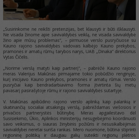
„Susirinkome ne reikšti pretenzijas, bet klausyti ir būti išklausyti.
Ne visada žinome apie savivaldybės veiklą, ne visada savivaldybė
žino apie mūsų problemas“, – pirmuose verslo pusryčiuose su
Kauno rajono savivaldybės vadovais kalbėjo Kauno prekybos,
pramonės ir amatų rūmų tarybos narys, UAB „Dinaka“ direktorius
Vytas Čičelis.
„Norime verslą matyti kaip partnerį“, – pabrėžė Kauno rajono
meras Valerijus Makūnas pirmajame tokio pobūdžio renginyje,
kurį inicijavo Kauno prekybos, pramonės ir amatų rūmai. Verslo
pusryčiai kaip bendradarbiavimo forma įtvirtinta šių metų
pavasarį pasirašytoje rūmų ir rajono savivaldybės sutartyje.
V. Makūnas apibūdino rajono verslo aplinką kaip palankią ir
skatinančią socialiai atsakingą verslą, pabrėždamas viešosios ir
privačios partnerystės būtinybę. Meras apgailestavo dėl
Susisiekimo, Ūkio, Aplinkos ministerijų nesugebėjimo koordinuoti
savo veiksmus, o siauras žinybinis požiūris ir nesusikalbėjimas
savivaldybei neretai suriša rankas. Mero nuomone, būtina stiprinti
regioninę politiką ir daugiau galių suteikti regionų plėtros