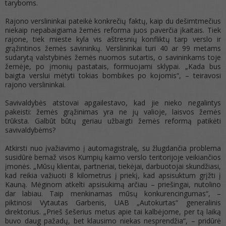
taryboms.
Rajono verslininkai pateikė konkrečių faktų, kaip du dešimtmečius
niekaip nepabaigiama žemės reforma juos paverčia įkaitais. Tiek
rajone, tiek mieste kyla vis aštresnių konfliktų tarp verslo ir
grąžintinos žemės savininkų. Verslininkai turi 40 ar 99 metams
sudarytą valstybinės žemės nuomos sutartis, o savininkams toje
žemėje, po įmonių pastatais, formuojami sklypai. „Kada bus
baigta verslui mėtyti tokias bombikes po kojomis“, – teiravosi
rajono verslininkai.
Savivaldybės atstovai apgailestavo, kad jie nieko negalintys
pakeisti: žemės grąžinimas yra ne jų valioje, laisvos žemės
trūksta. Galbūt būtų geriau užbaigti žemės reformą patikėti
savivaldybėms?
Atkirsti nuo įvažiavimo į automagistralę, su žlugdančia problema
susidūrė bemaž visos Kumpių kaimo verslo teritorijoje veikiančios
įmonės. „Mūsų klientai, partneriai, tiekėjai, darbuotojai skundžiasi,
kad reikia važiuoti 8 kilometrus į priekį, kad apsisuktum grįžti į
Kauną. Mėginom atkelti apsisukimą arčiau – priešingai, nutolino
dar labiau. Taip menkinamas mūsų konkurencingumas“, –
piktinosi Vytautas Garbenis, UAB „Autokurtas“ generalinis
direktorius. „Prieš šešerius metus apie tai kalbėjome, per tą laiką
buvo daug pažadų, bet klausimo niekas nesprendžia“, – pridūrė