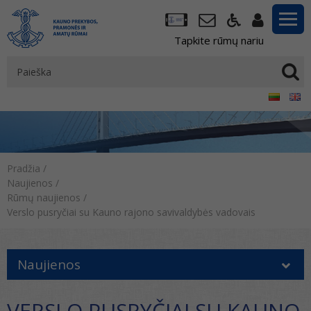
Tapkite rūmų nariu
Pradžia
/
Naujienos
/
Rūmų naujienos
/
Verslo pusryčiai su Kauno rajono savivaldybės vadovais
Naujienos
VERSLO PUSRYČIAI SU KAUNO