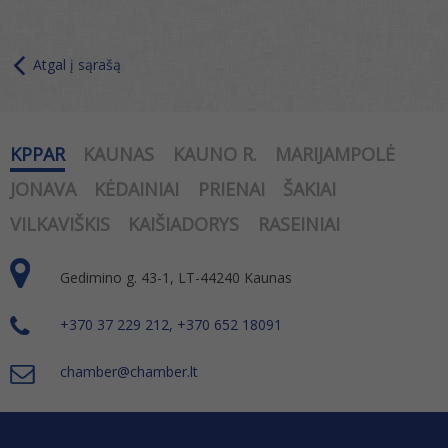
Atgal į sąrašą
KPPAR
KAUNAS
KAUNO R.
MARIJAMPOLĖ
JONAVA
KĖDAINIAI
PRIENAI
ŠAKIAI
VILKAVIŠKIS
KAIŠIADORYS
RASEINIAI
Gedimino g. 43-1, LT-44240 Kaunas
+370 37 229 212, +370 652 18091
chamber@chamber.lt