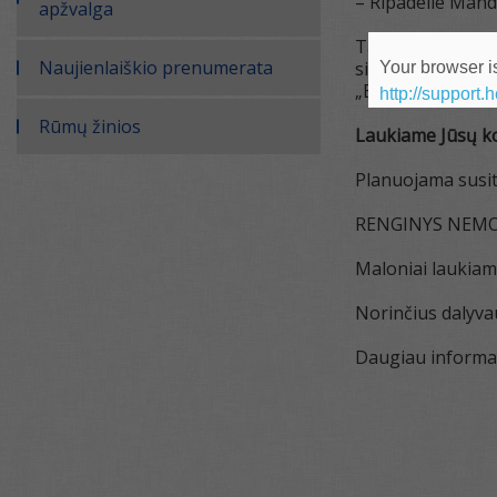
– Ripadelle Mando
apžvalga
Taip pat skirsim
Naujienlaiškio prenumerata
sidabro, gėlava
Your browser is
„BROME“.
http://support.
Rūmų žinios
Laukiame Jūsų k
Planuojama susit
RENGINYS NEM
Maloniai laukiam
Norinčius dalyvau
Daugiau informac