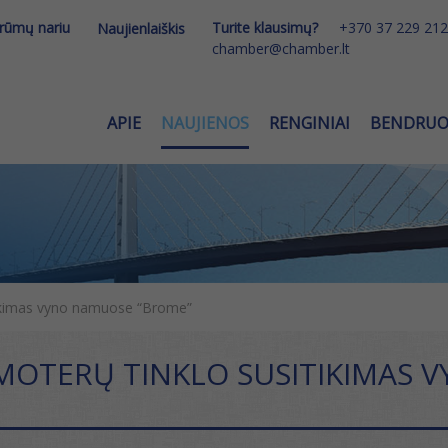
 rūmų nariu
Turite klausimų?
+370 37 229 212
Naujienlaiškis
chamber@chamber.lt
APIE
NAUJIENOS
RENGINIAI
BENDRU
tikimas vyno namuose “Brome”
MOTERŲ TINKLO SUSITIKIMAS 