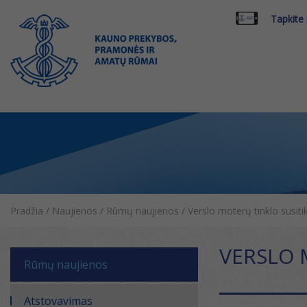
Tapkite
Pradžia
/
Naujienos
/
Rūmų naujienos
/
Verslo moterų tinklo susi
VERSLO 
Rūmų naujienos
Atstovavimas