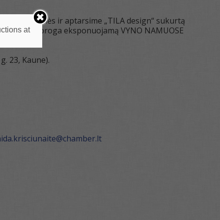
e, matuosimės ir aptarsime „TILA design“ sukurtą
 Moters dienos proga eksponuojamą VYNO NAMUOSE
ctions at
g. 23, Kaune).
aida.krisciunaite@chamber.lt