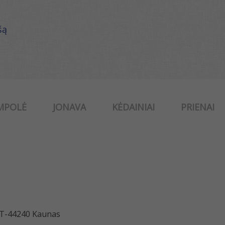
šą
MPOLĖ
JONAVA
KĖDAINIAI
PRIENAI
 LT-44240 Kaunas