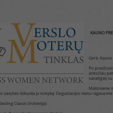
KAUNO PRE
Gerb. Kauno 
Po praūžusio
anksčiau pab
savaitgalį s
Maloniame m
s savybės išduoda jo kokybę. Degustacijos metu ragausime 
iesling Classic (Vokietija)