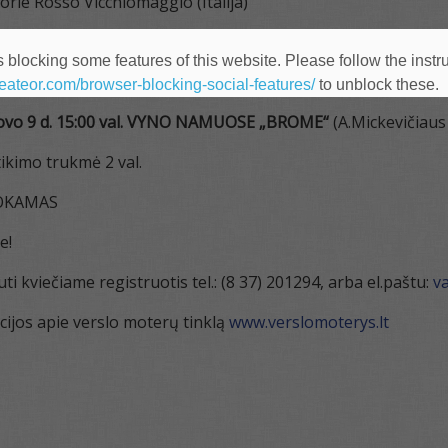
rle Rosso Vicchiomaggio (Italija)
e laiko ir malonioms moteriškoms smulkmenoms. Apžiūrėsim
ndenių perlų ir pusbrangių akmenų papuošalų kolekciją,
 blocking some features of this website. Please follow the instru
heateor.com/browser-blocking-social-features/
to unblock these.
ovo 9 d. 15:00 val. VYNO NAMUOSE „BROME“
(A.Mickevičiaus 
ikimo trukmė 2 val.
OKAMAS
e!
ti kviečiame registruotis tel.: (8 37) 201294, arba el.paštu:
v
ijos apie verslo moterų tinklą
www.verslomoterys.lt