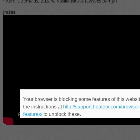
• Karolis Žemaitis, Zuzana Vasiliauskaitė (Laisvės partija)
Įrašas:
Your browser is blocking some features of this websit
the instructions at
http://support.heateor.com/browser
features/
to unblock these.