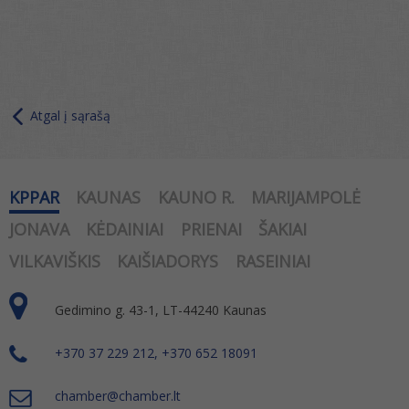
Atgal į sąrašą
KPPAR
KAUNAS
KAUNO R.
MARIJAMPOLĖ
JONAVA
KĖDAINIAI
PRIENAI
ŠAKIAI
VILKAVIŠKIS
KAIŠIADORYS
RASEINIAI
Gedimino g. 43-1, LT-44240 Kaunas
+370 37 229 212, +370 652 18091
chamber@chamber.lt