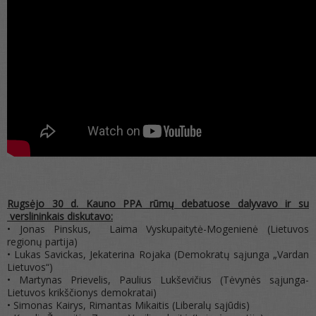
Rugsėjo 30 d. Kauno PPA rūmų debatuose dalyvavo ir su
verslininkais diskutavo:
• Jonas Pinskus, Laima Vyskupaitytė-Mogenienė (Lietuvos
regionų partija)
• Lukas Savickas, Jekaterina Rojaka (Demokratų sąjunga „Vardan
Lietuvos“)
• Martynas Prievelis, Paulius Lukševičius (Tėvynės sąjunga-
Lietuvos krikščionys demokratai)
• Simonas Kairys, Rimantas Mikaitis (Liberalų sąjūdis)