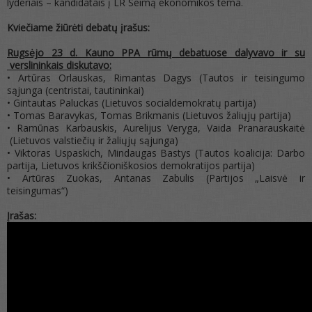
lyderiais – kandidatais į LR Seimą ekonomikos tema.
Kviečiame žiūrėti debatų įrašus:
Rugsėjo 23 d. Kauno PPA rūmų debatuose dalyvavo ir su
verslininkais diskutavo:
• Artūras Orlauskas, Rimantas Dagys (Tautos ir teisingumo
sąjunga (centristai, tautininkai)
• Gintautas Paluckas (Lietuvos socialdemokratų partija)
• Tomas Baravykas, Tomas Brikmanis (Lietuvos žaliųjų partija)
• Ramūnas Karbauskis, Aurelijus Veryga, Vaida Pranarauskaitė
(Lietuvos valstiečių ir žaliųjų sąjunga)
• Viktoras Uspaskich, Mindaugas Bastys (Tautos koalicija: Darbo
partija, Lietuvos krikščioniškosios demokratijos partija)
• Artūras Zuokas, Antanas Zabulis (Partijos „Laisvė ir
teisingumas“)
Įrašas: