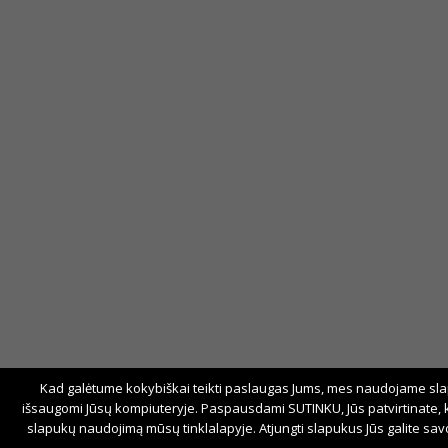
Kad galėtume kokybiškai teikti paslaugas Jums, mes naudojame slap
išsaugomi Jūsų kompiuteryje. Paspausdami SUTINKU, Jūs patvirtinate,
slapukų naudojimą mūsų tinklalapyje. Atjungti slapukus Jūs galite sa