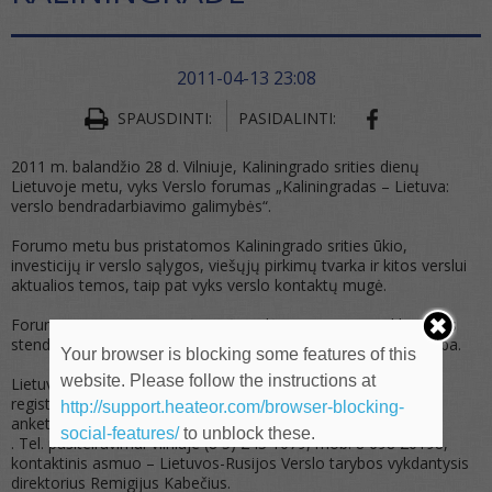
2011-04-13 23:08
SHARE ON FA
SPAUSDINTI:
PASIDALINTI:
2011 m. balandžio 28 d. Vilniuje, Kaliningrado srities dienų
Lietuvoje metu, vyks Verslo forumas „Kaliningradas – Lietuva:
verslo bendradarbiavimo galimybės“.
Forumo metu bus pristatomos Kaliningrado srities ūkio,
investicijų ir verslo sąlygos, viešųjų pirkimų tvarka ir kitos verslui
aktualios temos, taip pat vyks verslo kontaktų mugė.
Forumo vietoje Lietuvos įmonės galės statyti savo reklaminius
stendus ir platinti reklaminius bukletus, pageidautina rusų kalba.
Your browser is blocking some features of this
website. Please follow the instructions at
Lietuvos verslininkus maloniai kviečiame iki balandžio 20 d.
registruotis dalyvavimui šiame forume užpildant registracijos
http://support.heateor.com/browser-blocking-
anketą ir ją atsiunčiant el. paštu
LT-RU@LPK.LT
social-features/
to unblock these.
. Tel. pasiteiravimui Vilniuje (8 5) 243 1079, mob. 8 698 20198,
kontaktinis asmuo – Lietuvos-Rusijos Verslo tarybos vykdantysis
direktorius Remigijus Kabečius.