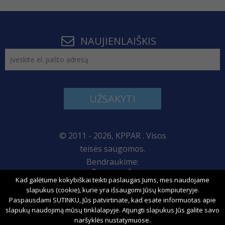
NAUJIENLAIŠKIS
UŽSAKYTI
© 2011 - 2026, KPPAR . Visos
teisės saugomos.
Bendraukime:
Kad galėtume kokybiškai teikti paslaugas Jums, mes naudojame
Svetainės žemėlapis
slapukus (cookie), kurie yra išsaugomi Jūsų kompiuteryje.
Paspausdami SUTINKU, Jūs patvirtinate, kad esate informuotas apie
slapukų naudojimą mūsų tinklalapyje. Atjungti slapukus Jūs galite savo
naršyklės nustatymuose.