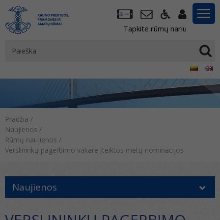
Tapkite rūmų nariu
Pradžia
/
Naujienos
/
Rūmų naujienos
/
Verslininkų pagerbimo vakare įteiktos metų nominacijos
Naujienos
VERSLININKŲ PAGERBIMO