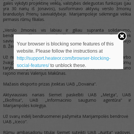
galės vykdyti projektinę veiklą, valstybės deleguotas funkcijas (jau
yra 30 narių iš Jonavos), susiformavo aktyvių verslo žmonių
branduolys Prienų savivaldybėje. Marijampolėje sėkmingai veikia
pirmasis rūmų filialas.
„Verslo žmonės vis labiau ir giliau supranta solidarumo,
bendruomeniškumo ir pilietiškumo svarbą sprendžiant tiek
savivaldos, tiek globalias eurointegracijos problemas“, – kalbėjo
Your browser is blocking some features of this
B. Žemaitis.
website. Please follow the instructions at
Už nuopelnus verslui ir rūmų sistemos plėtrai bronzos „Darbo
http://support.heateor.com/browser-blocking-
žvaigždėmis“ įvertinti Kauno prekybos, pramonės ir amatų rūmų
social-features/
to unblock these.
tarybos narys, UAB „Serfas“ vadovas Saulius Valunta ir Kauno
rajono meras Valerijus Makūnas.
Mažasis eksporto prizas įteiktas UAB „Dovaina“.
Aktyviausiais nariais šiemet paskelbti UAB „Metga“, UAB
„Ekofrisa“, UAB „Informacinio saugumo agentūra“ ir
Marijampolės kolegija.
Už svarų indėlį bendruomenei pažymėta Marijampolės bendrovė
UAB „Iceco“.
Rūmų ambasadorių titulai šiemet suteikti UAB „Aurita“ vadovei,