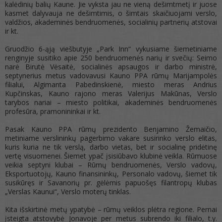
kalėdinių balių Kaune. Jie vyksta jau ne vieną dešimtmetį ir juose
kasmet dalyvauja ne dešimtimis, o šimtais skaičiuojami verslo,
valdžios, akademinės bendruomenės, socialinių partnerių atstovai
ir kt.
Gruodžio 6-ąją viešbutyje „Park Inn“ vykusiame šiemetiniame
renginyje susitiko apie 250 bendruomenės narių ir svečių: Seimo
narė Birutė Vėsaitė, socialinės apsaugos ir darbo ministrė,
septynerius metus vadovavusi Kauno PPA rūmų Marijampolės
filialui, Algimanta Pabedinskienė, miesto meras Andrius
Kupčinskas, Kauno rajono meras Valerijus Makūnas, Verslo
tarybos nariai – miesto politikai, akademinės bendruomenės
profesūra, pramonininkai ir kt.
Pasak Kauno PPA rūmų prezidento Benjamino Žemaičio,
metiniame verslininkų pagerbimo vakare susirinko verslo elitas,
kuris kuria ne tik verslą, darbo vietas, bet ir socialinę pridėtinę
vertę visuomenei. Šiemet ypač įsisiūbavo klubinė veikla. Rūmuose
veikia septyni klubai – Rūmų bendruomenės, Verslo vadovų,
Eksportuotojų, Kauno finansininkų, Personalo vadovų, šiemet tik
susikūręs ir Savanorių pr. gėlėmis papuošęs filantropų klubas
„Verslas Kaunui“, Verslo moterų tinklas.
Kita išskirtinė metų ypatybė – rūmų veiklos plėtra regione. Pernai
įsteigta atstovybė Jonavoje per metus subrendo iki filialo, t.y.