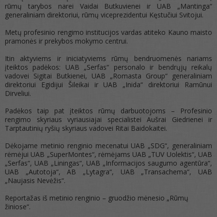
rūmų tarybos narei Vaidai Butkuvienei ir UAB „Mantinga“
generaliniam direktoriui, rūmų viceprezidentui Kęstučiui Svitojui.
Metų profesinio rengimo institucijos vardas atiteko Kauno maisto
pramonės ir prekybos mokymo centrui.
Itin aktyviems ir iniciatyviems rūmų bendruomenės nariams
įteiktos padėkos: UAB „Serfas“ personalo ir bendrųjų reikalų
vadovei Sigitai Butkienei, UAB „Romasta Group“ generaliniam
direktoriui Egidijui Šileikai ir UAB „Inida“ direktoriui Ramūnui
Dirveliui.
Padėkos taip pat įteiktos rūmų darbuotojoms – Profesinio
rengimo skyriaus vyriausiajai specialistei Aušrai Giedrienei ir
Tarptautinių ryšių skyriaus vadovei Ritai Baidokaitei.
Dėkojame metinio renginio mecenatui UAB „SDG“, generaliniam
rėmėjui UAB „SuperMontes“, rėmėjams UAB „TUV Uolektis“, UAB
„Serfas“, UAB „Liningas“, UAB „Informacijos saugumo agentūra“,
UAB „Autotoja“, AB „Lytagra“, UAB „Transachema“, UAB
„Naujasis Nevėžis“.
Reportažas iš metinio renginio – gruodžio mėnesio „Rūmų
žiniose“.