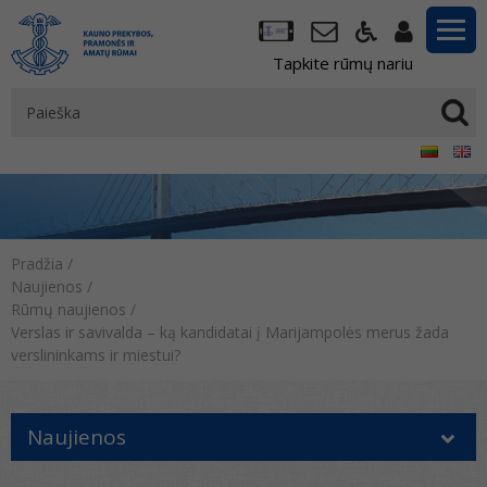
Tapkite rūmų nariu
Pradžia
/
Naujienos
/
Rūmų naujienos
/
Verslas ir savivalda – ką kandidatai į Marijampolės merus žada
verslininkams ir miestui?
Naujienos