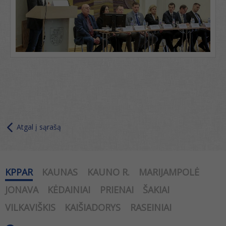
Atgal į sąrašą
KPPAR
KAUNAS
KAUNO R.
MARIJAMPOLĖ
JONAVA
KĖDAINIAI
PRIENAI
ŠAKIAI
VILKAVIŠKIS
KAIŠIADORYS
RASEINIAI