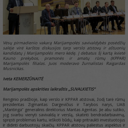
Vėsų pirmadienio vakarą Marijampolės savivaldybės posėdžių
salėje virė karštos diskusijos tarp verslo atstovų ir aštuonių
kandidatų į Marijampolės mero kėdę. Į debatus šį kartą kvietė
Kauno prekybos, pramonės ir amatų rūmų (KPPAR)
Marijampolės filialas. Juos moderavo žurnalistas Raigardas
Musnickas.
Iveta KEMERZŪNAITĖ
Marijampolės apskrities laikraštis „SUVALKIETIS“
Renginio pradžioje, kaip verslo ir KPPAR atstovai, žodį tarė rūmų
prezidentas Zigmantas Dargevičius ir Tarybos narys, UAB
„Mantinga“ generalinis direktorius Mantas Agentas. Jie abu sutiko,
jog svarbu vienyti savivaldą ir verslą, skatinti bendradarbiavimą,
spręsti problemas kartu, ieškoti būdų, kaip pritraukti investuotojus
ir didinti darbuotojų skaičių. KPPAR atstovų paliestus aspektus ir