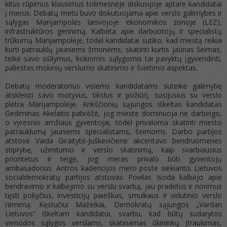
kitus rūpimus klausimus tolimesnėje diskusijoje aptarė kandidatai
į merus. Debatų metu buvo diskutuojama apie verslo galimybes ir
sąlygas Marijampolės laisvojoje ekonomikos zonoje (LEZ),
infrastruktūros gerinimą. Kalbėta apie darbuotojų ir specialistų
trūkumą Marijampolėje, todėl kandidatai sutiko, kad miestą reikia
kurti patrauklų jauniems žmonėms, skatinti kurtis jaunas šeimas,
teikė savo siūlymus, kokiomis sąlygomis tai pavyktų įgyvendinti,
paliestas mokinių verslumo skatinimo ir švietimo aspektas.
Debatų moderatorius visiems kandidatams suteikė galimybę
atskleisti savo motyvus, tikslus ir požiūrį, susijusius su verslo
plėtra Marijampolėje. Krikščionių sąjungos iškeltas kandidatas
Gediminas Akelaitis pabrėžė, jog mieste dominuoja ne darbingo,
o vyresnio amžiaus gyventojai, todėl privaloma skatinti miesto
patrauklumą jauniems specialistams, šeimoms. Darbo partijos
atstovė Vaida Giraitytė-Juškevičienė akcentavo bendruomenės
stiprybę, užimtumo ir verslo skatinimą, kaip svarbiausius
prioritetus ir teigė, jog meras privalo būti gyventojų
ambasadorius. Antros kadencijos mero poste siekiantis Lietuvos
socialdemokratų partijos atstovas Povilas Isoda kalbėjo apie
bendravimo ir kalbėjimo su verslu svarbą, jau pradėtus ir norimus
tęsti pokyčius, investicijų paieškas, smulkaus ir vidutinio verslo
rėmimą. Kęstučiui Mažeikai, Demokratų sąjungos „Vardan
Lietuvos“ iškeltam kandidatui, svarbu, kad būtų sudarytos
vienodos sąlygos verslams, skatinamas ūkininkų įtraukimas,