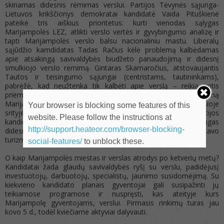
skiriamas didesnis rėmimas verslui. Partijos Tėvynės sąjunga-
Lietuvos krikščionys demokratai kandidatė Vaida Pituškienė
pateikė tris aiškius prioritetus: kurti vienodas sąlygas
Marijampolės LEZ, atlikti verslo vertės ir gyvybingumo analizę ir
tapti Marijampolės verslo balsu nacionaliniu mastu. Liberalų
sąjūdžio kamdidatas Tadas Račius kėlė problemą kalbėdamas
apie atsakingą savivaldybės biudžeto panaudojimą ir didesnį
smulkiojo verslo rėmimą. Gintaras Skamaročius, atstovaujantis
Tautos ir teisingumo sąjungai (centristams, tautininkams),
pabrėžė, kad neužtenka tik kalbėti apie verslą – reikia imtis
priemonių jam padėti ir išskyrė, jog norint skatinti verslumą
Marijampolėje, reikalingas dėmesys jaunimui ir švietimas šioje
Your browser is blocking some features of this
srityje. Kęstutis Tumelis, Lietuvos valstiečių ir žaliųjų partijos
website. Please follow the instructions at
kandidatas, kalbėdamas apie biudžetą, pritarė, jog reikalingas
http://support.heateor.com/browser-blocking-
didesnis rėmimas verslui, kuris skatintų jį kurtis, akcentavo
turizmo plėtrą.
social-features/
to unblock these.
O kaip Marijampolės miestas ir verslas atrodys po ketverių metų?
Kandidatai žada glaudų savivaldybės ryšį su verslu, padidėjusį
investuotojų, darbuotojų, specialistų, jaunimo susidomėjimą. Su
kiekvieno kandidato planais gyventojai gali susipažinti jų
teikiamose programose ir nuspręsti, kas ateityje kurs
Marijampolę gyventojams, verslui. Pirmasis rinkimų turas jau
kovo 5 d., todėl kviečiame aktyviai dalyvauti.