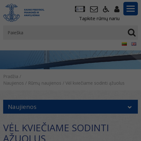
Tapkite rūmų nariu
Pradžia
/
Naujienos
/
Rūmų naujienos
/
Vėl kviečiame sodinti ąžuolus
Naujienos
VĖL KVIEČIAME SODINTI
ĄŽUOLUS