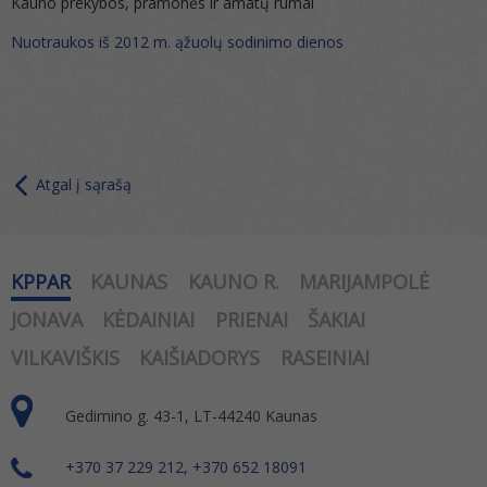
Kauno prekybos, pramonės ir amatų rūmai
Nuotraukos iš 2012 m. ąžuolų sodinimo dienos
Atgal į sąrašą
KPPAR
KAUNAS
KAUNO R.
MARIJAMPOLĖ
JONAVA
KĖDAINIAI
PRIENAI
ŠAKIAI
VILKAVIŠKIS
KAIŠIADORYS
RASEINIAI
Gedimino g. 43-1, LT-44240 Kaunas
+370 37 229 212, +370 652 18091