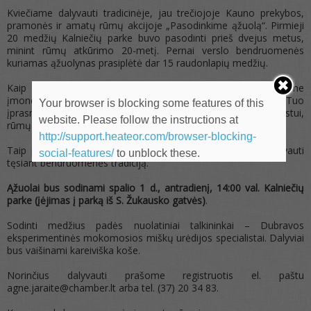
Kviečiame dalyvauti tradicinėje, jau trečiojoje Kauno prekybos,
pramonės ir amatų rūmų akcijoje „Pasodinkime ąžuolą“. Pirmieji
20 medžių Kalniečių parke buvo pasodinti prieš dvejus metus,
minint rūmų atkūrimo 20-metį. Pernai verslo bendruomenės
kuriamas ąžuolynas prasiplėtė dar 15 raudonlapių medžių.
Kaip ir anksčiau, pasodinti savo ąžuolą ypatingai kviečiame
įmones, kurios šiemet mini savo veiklos jubiliejines sukaktis. Tuo
Your browser is blocking some features of this
įprasminsite šią datą, tai bus Jūsų kolektyvo dovana miestui,
website. Please follow the instructions at
rūmų tradicijos tęsinys.
http://support.heateor.com/browser-blocking-
Taip pat kviečiame kitų įmonių, rūmų klubų atstovus dalyvauti
social-features/
to unblock these.
tęsiant bendruomenės tradiciją.
Ąžuolai bus sodinami spalio 1 d., antradienį, 14:00 val. Kalniečių
parke (įėjimas į parką iš S. Žukausko gatvės)
.
Sodinti medžius padės nuolatiniai talkininkai – Dubravos
eksperimentinės mokomosios miškų urėdijos specialistai. Dalyviai
bus vaišinami kareiviška koše.
Norinčius dalyvauti prašome registruotis el. paštu
agne.jaraite@chamber.lt arba tel. (37) 20 34 83.