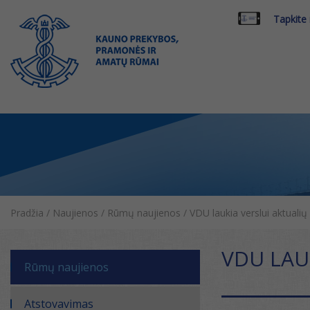
Tapkite
Pradžia
/
Naujienos
/
Rūmų naujienos
/
VDU laukia verslui aktual
VDU LAU
Rūmų naujienos
Atstovavimas