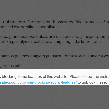
o universiteto Ekonomikos ir vadybos fakultetas kviečia 
os bei ekonomikos specialistus.
i baigiamuosiuose bakalauro darbuose nagrinėjamų temų akt
ia teikti pasiūlymus bakalauro baigiamųjų darbų temoms.
lbiamos galimos baigiamųjų darbų tematikos ir laukiama ver
ų temos.pdf
 blocking some features of this website. Please follow the instru
heateor.com/browser-blocking-social-features/
to unblock these.