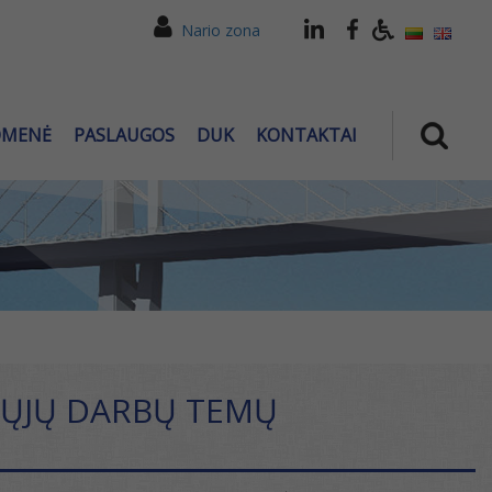
Nario zona
OMENĖ
PASLAUGOS
DUK
KONTAKTAI
MŲJŲ DARBŲ TEMŲ