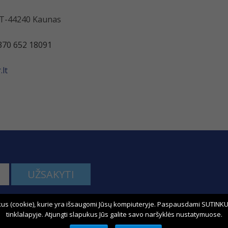
 LT-44240 Kaunas
370 652 18091
lt
UŽSAKYTI
us (cookie), kurie yra išsaugomi Jūsų kompiuteryje. Paspausdami SUTINKU,
kime:
tinklalapyje. Atjungti slapukus Jūs galite savo naršyklės nustatymuose.