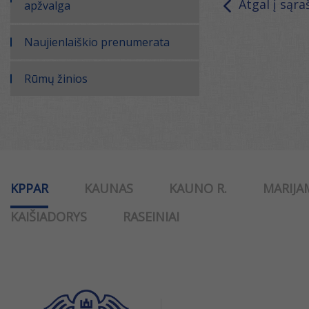
Atgal į sąra
apžvalga
Naujienlaiškio prenumerata
Rūmų žinios
KPPAR
KAUNAS
KAUNO R.
MARIJA
KAIŠIADORYS
RASEINIAI