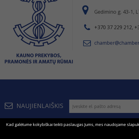
Gedimino g. 43-1,
+370 37 229 212, +
chamber@chamber.
NAUJIENLAIŠKIS
Kad galėtume kokybiškai teikti paslaugas Jums, mes naudojame slapuk
© 2011 - 2026, KPPAR . Visos teisės saugomos.
Bendrau
Svetainės žemėlapis