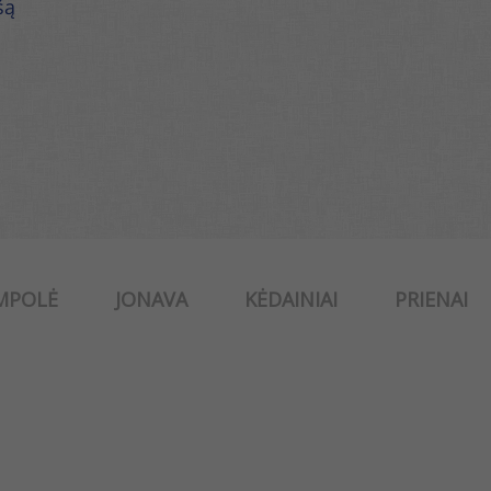
šą
MPOLĖ
JONAVA
KĖDAINIAI
PRIENAI