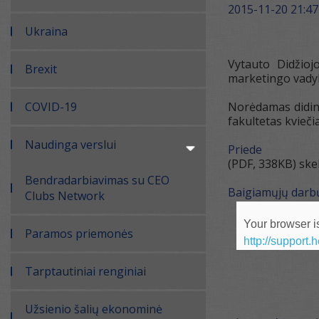
2015-11-20 21:47
Ukraina
Vytauto Didžioj
Brexit
marketingo vadyb
COVID-19
Norėdamas didint
fakultetas kvieč
Naudinga verslui
Priede
(PDF, 338KB) ske
Bendradarbiavimas su CEO
Baigiamųjų darb
Clubs Network
Your browser is
Paramos priemonės
http://support.
Tarptautiniai renginiai
Užsienio šalių ekonominė