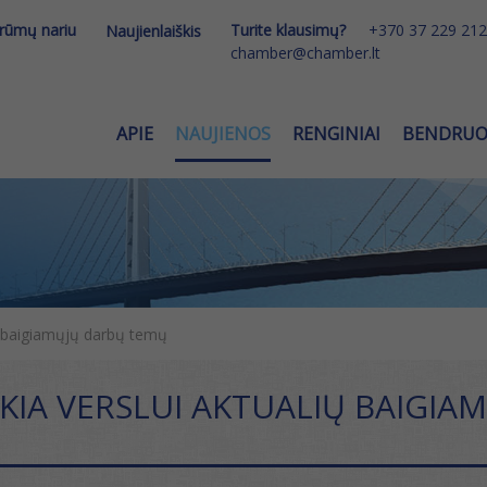
 rūmų nariu
Turite klausimų?
+370 37 229 212
Naujienlaiškis
chamber@chamber.lt
APIE
NAUJIENOS
RENGINIAI
BENDRU
ių baigiamųjų darbų temų
KIA VERSLUI AKTUALIŲ BAIGIA